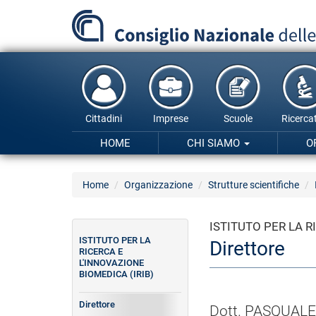
Salta
al
contenuto
principale
Cittadini
Imprese
Scuole
Ricercat
HOME
CHI SIAMO
O
Home
Organizzazione
Strutture scientifiche
ISTITUTO PER LA R
ISTITUTO PER LA
Direttore
RICERCA E
L'INNOVAZIONE
BIOMEDICA (IRIB)
Direttore
Dott. PASQUAL