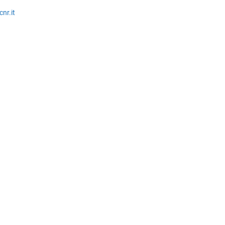
cnr.it
1