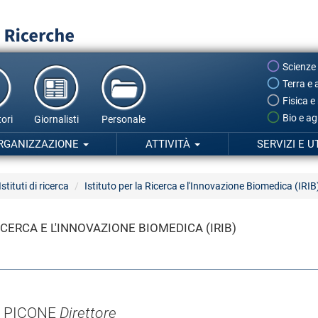
Scienze
Terra e 
Fisica e
Bio e ag
ori
Giornalisti
Personale
RGANIZZAZIONE
ATTIVITÀ
SERVIZI E U
Istituti di ricerca
Istituto per la Ricerca e l'Innovazione Biomedica (IRIB
ICERCA E L'INNOVAZIONE BIOMEDICA (IRIB)
E PICONE
Direttore