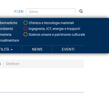
IT
|
EN
 biomediche
Chimica e tecnologia materiali
ambiente
Ingegneria, ICT, energia e trasporti
 materia
Scienze umane e patrimonio culturale
roalimentare
TILITÀ
NEWS
EVENTI
)
Direttore