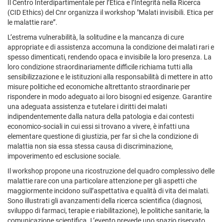
Il Centro Interdipartimentale per l’Etica e l’Integrità nella Ricerca
(CID Ethics) del Cnr organizza il workshop "Malati invisibili. Etica per
le malattie rare”.
L’estrema vulnerabilità, la solitudine e la mancanza di cure
appropriate e di assistenza accomuna la condizione dei malati rari e
spesso dimenticati, rendendo opaca e invisibile la loro presenza. La
loro condizione straordinariamente difficile richiama tutti alla
sensibilizzazione e le istituzioni alla responsabilità di mettere in atto
misure politiche ed economiche altrettanto straordinarie per
rispondere in modo adeguato ai loro bisogni ed esigenze. Garantire
una adeguata assistenza e tutelare i diritti dei malati
indipendentemente dalla natura della patologia e dai contesti
economico-sociali in cui essi si trovano a vivere, è infatti una
elementare questione di giustizia, per far sì che la condizione di
malattia non sia essa stessa causa di discriminazione,
impoverimento ed esclusione sociale.
Il workshop propone una ricostruzione del quadro complessivo delle
malattie rare con una particolare attenzione per gli aspetti che
maggiormente incidono sull’aspettativa e qualità di vita dei malati.
Sono illustrati gli avanzamenti della ricerca scientifica (diagnosi,
sviluppo di farmaci, terapie e riabilitazione), le politiche sanitarie, la
comunicazione scientifica. L’evento prevede uno spazio riservato