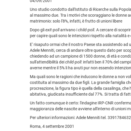
04/09/2001
Uno studio condotto dall'Istituto di Ricerche sulla Popola
al massimo due. Tra i motivi che scoraggiano le donne ad a
matrimonio: solo l'8%, infatti, è frutto di unioni libere
Dopo gli
exit-poll
arrivano i
child-poll
. A cercare di scopri
per capire quali sono le intenzioni rispetto alla natalità e
E' risaputo ormai che il nostro Paese sta assistendo ad u
Adele Menniti, cerca di andare oltre questo dato per scopr
chiedendo ad un campione di 1500 donne, di età e condizio
sull'attendibilità dei
child-poll
: infatti ben il 70% del camp
averne mentre il 5% li ha avuti pur non essendo intenziona
Ma quali sono le ragioni che inducono le donne a non voler
costituita al massimo da due figli. La grande famiglia ch
procreazione, la figura tipo è quella della casalinga, che
abitativa, giudicata insufficiente dal 77%. Si tratta di fa
Un fatto comunque è certo: l'indagine IRP-CNR conferma, c
maggioranza delle nascite avviene all'interno di unioni ma
Per ulteriori informazioni: Adele Menniti tel. 3391784632
Roma, 4 settembre 2001