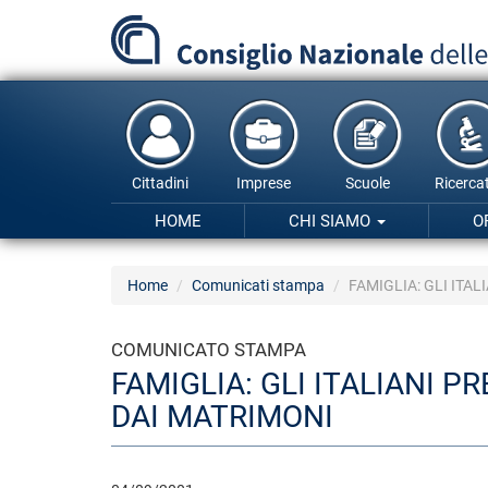
Salta
al
contenuto
principale
Cittadini
Imprese
Scuole
Ricercat
HOME
CHI SIAMO
O
Home
Comunicati stampa
FAMIGLIA: GLI ITA
COMUNICATO STAMPA
FAMIGLIA: GLI ITALIANI 
DAI MATRIMONI