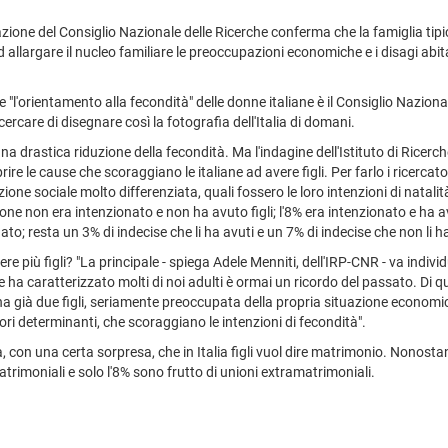
zione del Consiglio Nazionale delle Ricerche conferma che la famiglia tipic
llargare il nucleo familiare le preoccupazioni economiche e i disagi abitativ
re "l'orientamento alla fecondità" delle donne italiane è il Consiglio Nazi
 cercare di disegnare così la fotografia dell'Italia di domani.
na drastica riduzione della fecondità. Ma l'indagine dell'Istituto di Ricer
ire le cause che scoraggiano le italiane ad avere figli. Per farlo i ricerca
ne sociale molto differenziata, quali fossero le loro intenzioni di natalit
ione non era intenzionato e non ha avuto figli; l'8% era intenzionato e ha av
to; resta un 3% di indecise che li ha avuti e un 7% di indecise che non li ha
e più figli? "La principale - spiega Adele Menniti, dell'IRP-CNR - va indivi
e ha caratterizzato molti di noi adulti è ormai un ricordo del passato. Di
 ha già due figli, seriamente preoccupata della propria situazione economic
ttori determinanti, che scoraggiano le intenzioni di fecondità".
on una certa sorpresa, che in Italia figli vuol dire matrimonio. Nonostan
trimoniali e solo l'8% sono frutto di unioni extramatrimoniali.