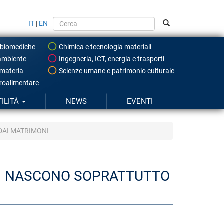
IT
|
EN
 biomediche
Chimica e tecnologia materiali
ambiente
Ingegneria, ICT, energia e trasporti
 materia
Scienze umane e patrimonio culturale
roalimentare
TILITÀ
NEWS
EVENTI
 DAI MATRIMONI
IGLI NASCONO SOPRATTUTTO