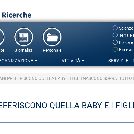
Scienze
Terra e 
Fisica e
Bio e ag
ori
Giornalisti
Personale
RGANIZZAZIONE
ATTIVITÀ
SERVIZI E U
LIANI PREFERISCONO QUELLA BABY E I FIGLI NASCONO SOPRATTUTTO
PREFERISCONO QUELLA BABY E I F