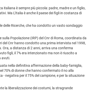
a italiana è sempre più piccola: padre, madre e un figlio,
i. Ma L'Italia è anche il paese dei figli in costanza di
onale delle Ricerche, che ha condotto un vasto sondaggio
che sulla Popolazione (IRP) del Cnr di Roma, coordinata da
tori del Cnr hanno condotto una prima intervista nel 1998,
à. Ora, a distanza di 2 anni, arriva una conferma
uto figli, il 7% era intenzionato ma non è riuscito a
 avuti.
duata nella definitiva affermazione della baby-famiglia,
 quel 70% di donne che hanno confermato il no alla
a - negativa per il 75% del campione, e per la situazione
te la liberalizzazione dei costumi, la stragrande