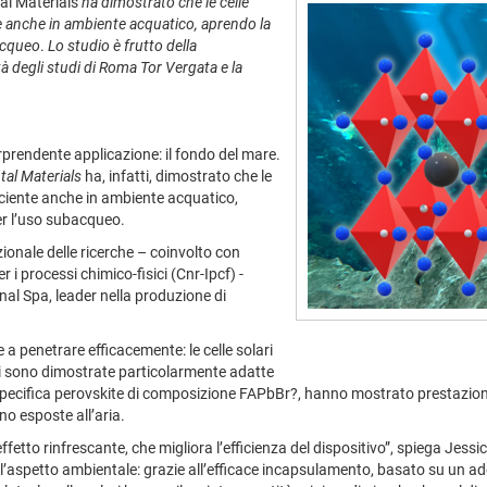
l Materials
ha dimostrato che le celle
e anche in ambiente acquatico, aprendo la
acqueo
.
Lo studio
è frutto della
ità degli studi di Roma Tor Vergata e la
prendente applicazione: il fondo del mare.
al Materials
ha, infatti, dimostrato
che le
iciente anche in ambiente acquatico,
er l’uso subacqueo.
zionale delle ricerche – coinvolto con
per i processi chimico-fisici (Cnr-Ipcf) -
nal Spa, leader nella produzione di
e a penetrare efficacemente: le celle solari
, si sono dimostrate particolarmente adatte
 specifica perovskite di composizione FAPbBr?, hanno mostrato prestazion
o esposte all’aria.
effetto rinfrescante, che migliora l’efficienza del dispositivo”, spiega Jess
he l’aspetto ambientale: grazie all’efficace incapsulamento, basato su un a