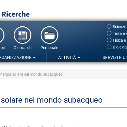
Scienze
Terra e 
Fisica e
Bio e ag
ori
Giornalisti
Personale
RGANIZZAZIONE
ATTIVITÀ
SERVIZI E U
 l'energia solare nel mondo subacqueo
gia solare nel mondo subacqueo