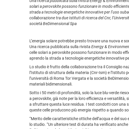
Una ricerca pubblicata sulla rivista
Energy & Environmenta
solari a perovskite possono funzionare in modo efficient
strada a tecnologie energetiche innovative per l’uso sub
collaborazione tra due Istituti di ricerca del Cnr, l’Univers
società BeDimensional Spa
L’energia solare potrebbe presto trovare una nuova e sor
Una ricerca pubblicata sulla rivista
Energy & Environment
celle solari a perovskite possono funzionare in modo eff
aprendo la strada a tecnologie energetiche innovative p
Lo studio è frutto della collaborazione tra il Consiglio na
l’Istituto di struttura della materia (Cnr-Ism) e l’Istituto 
l’università di Roma Tor Vergata e la società BeDimensio
materiali bidimensionali.
Sotto i 50 metri di profondità, solo la luce blu-verde riesc
a perovskite, già note per la loro efficienza e versatilità
a sfruttare questa luce residua. I test condotti con una
queste celle producono più energia rispetto a quando son
“Merito delle caratteristiche ottiche dell’acqua e del suo 
lo studio. “Un ulteriore test di durata ha verificato anc