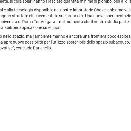
a, le celle solari hanno rilasciato quantità minime di piombo, ben al di so
l e alla tecnologia disponibile nel nostro laboratorio Chose, abbiamo valid
vengono sfruttate efficacemente le sue proprietà. Una nuova sperimentazi
’università di Roma Tor Vergata - dal momento che il nostro studio parte da
labili per applicazione su edifici”.
rsino nello spazio, ma l’ambiente marino è ancora una frontiera poco esplor
apre nuove possibilità per l’utilizzo sostenibile dello spazio subacqueo, 
ovative”, conclude Barichello.