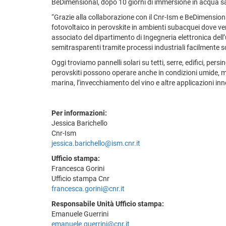
BeDimensional, dopo 10 giorni di immersione in acqua salat
“Grazie alla collaborazione con il Cnr-Ism e BeDimensiona
fotovoltaico in perovskite in ambienti subacquei dove 
associato del dipartimento di Ingegneria elettronica dell
semitrasparenti tramite processi industriali facilmente sca
Oggi troviamo pannelli solari su tetti, serre, edifici, pe
perovskiti possono operare anche in condizioni umide, ma 
marina, l’invecchiamento del vino e altre applicazioni inn
Per informazioni:
Jessica Barichello
Cnr-Ism
jessica.barichello@ism.cnr.it
Ufficio stampa:
Francesca Gorini
Ufficio stampa Cnr
francesca.gorini@cnr.it
Responsabile Unità Ufficio stampa:
Emanuele Guerrini
emanuele.guerrini@cnr.it