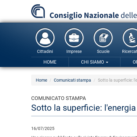
Salta
al
contenuto
principale
Cittadini
Imprese
Scuole
Ricercat
HOME
CHI SIAMO
O
Home
Comunicati stampa
Sotto la superficie:
COMUNICATO STAMPA
Sotto la superficie: l'ener
16/07/2025