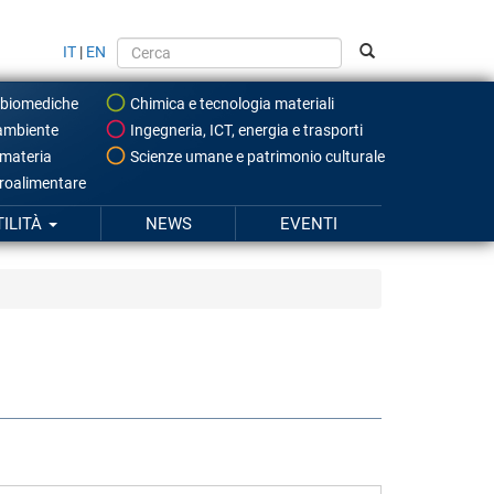
IT
|
EN
 biomediche
Chimica e tecnologia materiali
ambiente
Ingegneria, ICT, energia e trasporti
 materia
Scienze umane e patrimonio culturale
roalimentare
TILITÀ
NEWS
EVENTI