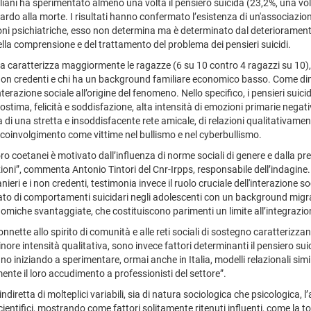
liani ha sperimentato almeno una volta il pensiero suicida (23,2%, una volt
uardo alla morte. I risultati hanno confermato l’esistenza di un'associazione
oni psichiatriche, esso non determina ma è determinato dal deterioramento
 della comprensione e del trattamento del problema dei pensieri suicidi.
da caratterizza maggiormente le ragazze (6 su 10 contro 4 ragazzi su 10), c
ci, i non credenti e chi ha un background familiare economico basso. Come 
’interazione sociale all’origine del fenomeno. Nello specifico, i pensieri s
tima, felicità e soddisfazione, alta intensità di emozioni primarie negati
di una stretta e insoddisfacente rete amicale, di relazioni qualitativamen
 coinvolgimento come vittime nel bullismo e nel cyberbullismo.
 loro coetanei è motivato dall’influenza di norme sociali di genere e dalla 
ioni”, commenta Antonio Tintori del Cnr-Irpps, responsabile dell’indagine.
anieri e i non credenti, testimonia invece il ruolo cruciale dell'interazione so
evato di comportamenti suicidari negli adolescenti con un background migra
miche svantaggiate, che costituiscono parimenti un limite all’integrazi
onnette allo spirito di comunità e alle reti sociali di sostegno caratterizzan
minore intensità qualitativa, sono invece fattori determinanti il pensiero sui
no iniziando a sperimentare, ormai anche in Italia, modelli relazionali simi
nte il loro accudimento a professionisti del settore”.
iretta di molteplici variabili, sia di natura sociologica che psicologica, 
ientifici, mostrando come fattori solitamente ritenuti influenti, come la tol