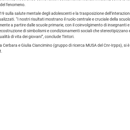
ne del fenomeno.
sulla salute mentale degli adolescenti e la trasposizione dell’interazione
alizzati. “I nostri risultati mostrano il ruolo centrale e cruciale della scu
ente a partire dalle scuole primarie, con il coinvolgimento di insegnanti e
costruzione di simbolismi e condizionamenti sociali che stereotipizzano e
lità di vita dei giovani”, conclude Tintori.
 Cerbara e Giulia Ciancimino (gruppo di ricerca MUSA del Cnr-Irpps), si è 
t.