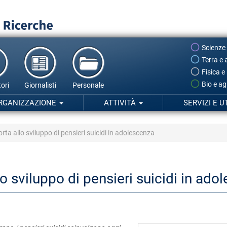
Scienze
Terra e 
Fisica e
Bio e ag
ori
Giornalisti
Personale
RGANIZZAZIONE
ATTIVITÀ
SERVIZI E U
ta allo sviluppo di pensieri suicidi in adolescenza
 sviluppo di pensieri suicidi in ado