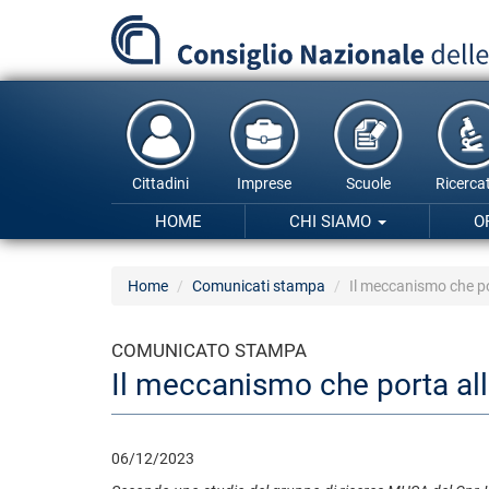
Salta
al
contenuto
principale
Cittadini
Imprese
Scuole
Ricercat
HOME
CHI SIAMO
O
Home
Comunicati stampa
Il meccanismo che por
COMUNICATO STAMPA
Il meccanismo che porta allo
06/12/2023