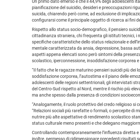
Un primo dato emerso è che il 44,9% degli adolescenti ita
pianificazione del suicidio, desideri e preoccupazioni rig
suicida, chiarendo però come, ad esclusione di implicazi
configurarsi come il principale oggetto di ricerca ai fini
Rispetto allo status socio-demografico, il pensiero suici
cittadinanza straniera, chi frequenta gli istituti tecni
specifiche caratteristiche dello status relazionale e dell
mentale caratterizzata da ansia, depressione, bassa autos
aspetti appena elencati sono però sintomi della presenza 
scolastico, iperconnessione, insoddisfazione corporea e
“Il fatto che le ragazze maturino pensieri suicidi più dei
soddisfazione corporea, l’autostima e il piano delle emoz
adolescenti delle regioni settentrionali, gli intervistati str
del Centro-Sud rispetto al Nord, mentre il rischio più el
ma anche spesso dalla presenza di condizioni socioecono
“Analogamente, il ruolo protettivo del credo religioso si c
“Relazioni sociali più rarefatte o formali, o percepite di 
nutrire più alte aspettative di rendimento scolastico stan
status culturale meno presenti e che delegano maggiorme
Controllando contemporaneamente l’influenza diretta e ind
inoltre, permesso di ridimensionare precedenti risultati sc