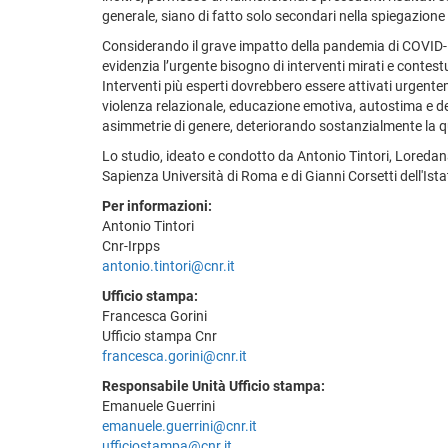
generale, siano di fatto solo secondari nella spiegazio
Considerando il grave impatto della pandemia di COVID-19 
evidenzia l’urgente bisogno di interventi mirati e contestu
Interventi più esperti dovrebbero essere attivati urgentem
violenza relazionale, educazione emotiva, autostima e de
asimmetrie di genere, deteriorando sostanzialmente la qua
Lo studio, ideato e condotto da Antonio Tintori, Loredana
Sapienza Università di Roma e di Gianni Corsetti dell'Ista
Per informazioni:
Antonio Tintori
Cnr-Irpps
antonio.tintori@cnr.it
Ufficio stampa:
Francesca Gorini
Ufficio stampa Cnr
francesca.gorini@cnr.it
Responsabile Unità Ufficio stampa:
Emanuele Guerrini
emanuele.guerrini@cnr.it
ufficiostampa@cnr.it