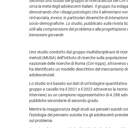
Secondo uno studio del gruppo di ricerca MUSA del Cnr-Ir
circa la metà degli adolescenti italiani. Il gruppo ha inda
dimostrando che i disagi psicologici che li alimentano non
rintracciata, invece, in particolari dinamiche di interazione
socio-demografiche. Lo studio, pubblicato sulla rivista
Sc
utili alla comprensione del problema e alla progettazione d
benessere giovanile
Uno studio condotto dal gruppo multidisciplinare di rice
metodi (MUSA) dell’Istituto di ricerche sulla popolazione e
nazionale delle ricerche di Roma (Cnr-Irpps), attraverso u
ha identificato un modello descrittivo del meccanismo di 
adolescenziali.
Lo studio si è basato sui dati di un’indagine quantitati
gruppo a cavallo tra il 2021 e il 2022 attraverso la tec
Interview) su un campione rappresentativo di 4.288 adole
pubbliche secondarie di secondo grado.
Mentre la maggioranza degli studi sui pensieri suicidi co
l’eziologia del pensiero suicida tra gli adolescenti prend
sul problema.