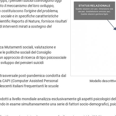
pps, i pensieri suicidi coinvolgono oggi
gato il meccanismo del loro sviluppo,
 costituiscono l’origine del problema,
 sociale e in specifiche caratteristiche
ientific Reports
di
Nature,
fornisce risultati
i interventi mirati a sostegno del
rca Mutamenti sociali, valutazione e
 le politiche sociali del Consiglio
n approccio di ricerca di tipo psicosociale
sviluppo dei pensieri suicidi
va trasversale post-pandemica condotta dal
nica CAPI (Computer Assisted Personal
Modello descrittiv
scenti italiani frequentanti le scuole
ndotti a livello mondiale analizza esclusivamente gli aspetti psicologici 
endo in esame simultaneamente una serie di fattori socio-demografici, psico