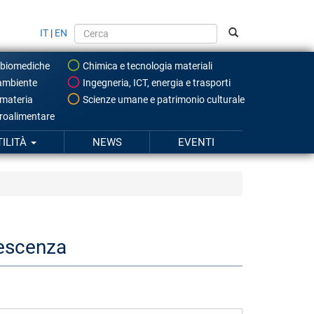
IT
|
EN
 biomediche
Chimica e tecnologia materiali
ambiente
Ingegneria, ICT, energia e trasporti
 materia
Scienze umane e patrimonio culturale
roalimentare
TILITÀ
NEWS
EVENTI
lescenza