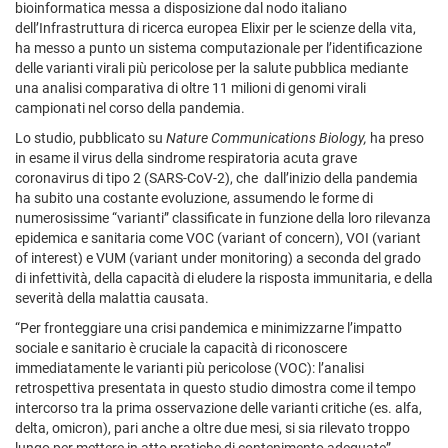
bioinformatica messa a disposizione dal nodo italiano
dell’Infrastruttura di ricerca europea Elixir per le scienze della vita,
ha messo a punto un sistema computazionale per l’identificazione
delle varianti virali più pericolose per la salute pubblica mediante
una analisi comparativa di oltre 11 milioni di genomi virali
campionati nel corso della pandemia.
Lo studio, pubblicato su
Nature Communications Biology
,
ha preso
in esame
il virus della sindrome respiratoria acuta grave
coronavirus di tipo 2 (SARS-CoV-2), che dall’inizio della pandemia
ha subito una costante evoluzione, assumendo le forme di
numerosissime “varianti” classificate in funzione della loro rilevanza
epidemica e sanitaria come VOC (variant of concern), VOI (variant
of interest) e VUM (variant under monitoring) a seconda del grado
di infettività, della capacità di eludere la risposta immunitaria, e della
severità della malattia causata.
“Per fronteggiare una crisi pandemica e minimizzarne l’impatto
sociale e sanitario è cruciale la capacità di riconoscere
immediatamente le varianti più pericolose (VOC): l’analisi
retrospettiva presentata in questo studio dimostra come il tempo
intercorso tra la prima osservazione delle varianti critiche (es. alfa,
delta, omicron), pari anche a oltre due mesi, si sia rilevato troppo
lungo per mettere in atto pratiche di contenimento adeguate”,