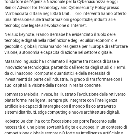
fondatore dell’Agenzia Nazionale per la Cybersicurezza e oggi
Senior Advisor for Technology and Cybersecurity Policy presso
l’Ambasciata d’Italia negli Stati Uniti. I loro interventi hanno offerto
una riflessione sulle trasformazioni geopolitiche, industriali e
tecnologiche legate all’evoluzione di Internet.
Nel suo keynote, Franco Bernabè ha evidenziato il ruolo delle
tecnologie digitali nella ridefinizione degli equilibri economici e
geopolitici globali, richiamando l’esigenza per l’Europa di rafforzare
visione, autonomia e capacità di azione nel settore digitale.
Massimo Inguscio ha richiamato il legame tra ricerca di base e
innovazione tecnologica, partendo dall’eredità degli studi di Fermi,
da cui nascono i computer quantistici, e della necessità di
investimenti da parte dell’industria, in grado di trasformare con i
suoi capitali la visione della ricerca in realtà concrete.
Tommaso Melodia, invece, ha illustrato l’evoluzione delle reti verso
piattaforme intelligenti, sempre più integrate con l’intelligenza
artificiale e capaci di interagire con il mondo fisico attraverso
sistemi distribuiti, edge computing e nuove architetture digitali.
Roberto Baldoni ha colto l’occasione per porre l’accento sulla
necessità di una piena sovranità digitale europea, in un contesto di
competizione globale sempre più forte su intelligenza artificiale e