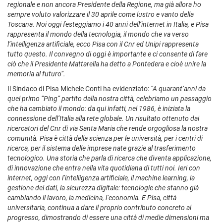
regionale e non ancora Presidente della Regione, ma già allora ho
sempre voluto valorizzare il 30 aprile come lustro e vanto della
Toscana. Noi oggi festeggiamo i 40 anni dell’internet in Italia, e Pisa
rappresenta il mondo della tecnologia, il mondo che va verso
l’intelligenza artificiale, ecco Pisa con il Cnr ed Unipi rappresenta
tutto questo. Il convegno di oggi è importante e ci consente di fare
ciò che il Presidente Mattarella ha detto a Pontedera e cioè unire la
memoria al futuro”.
Il Sindaco di Pisa Michele Conti ha evidenziato:
“A quarant’anni da
quel primo “Ping” partito dalla nostra città, celebriamo un passaggio
che ha cambiato il mondo: da qui infatti, nel 1986, è iniziata la
connessione dell’Italia alla rete globale. Un risultato ottenuto dai
ricercatori del Cnr di via Santa Maria che rende orgogliosa la nostra
comunità. Pisa è città della scienza per le università, per i centri di
ricerca, per il sistema delle imprese nate grazie al trasferimento
tecnologico. Una storia che parla di ricerca che diventa applicazione,
di innovazione che entra nella vita quotidiana di tutti noi. Ieri con
internet, oggi con l’intelligenza artificiale, il machine learning, la
gestione dei dati, la sicurezza digitale: tecnologie che stanno già
cambiando il lavoro, la medicina, l’economia. E Pisa, città
universitaria, continua a dare il proprio contributo concreto al
progresso, dimostrando di essere una città di medie dimensioni ma