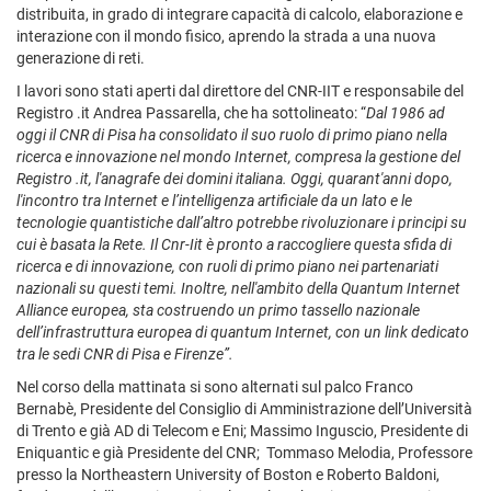
distribuita, in grado di integrare capacità di calcolo, elaborazione e
interazione con il mondo fisico, aprendo la strada a una nuova
generazione di reti.
I lavori sono stati aperti dal direttore del CNR-IIT e responsabile del
Registro .it Andrea Passarella, che ha sottolineato: “
Dal 1986 ad
oggi il CNR di Pisa ha consolidato il suo ruolo di primo piano nella
ricerca e innovazione nel mondo Internet, compresa la gestione del
Registro .it, l'anagrafe dei domini italiana. Oggi, quarant'anni dopo,
l'incontro tra Internet e l’intelligenza artificiale da un lato e le
tecnologie quantistiche dall’altro potrebbe rivoluzionare i principi su
cui è basata la Rete. Il Cnr-Iit è pronto a raccogliere questa sfida di
ricerca e di innovazione, con ruoli di primo piano nei partenariati
nazionali su questi temi. Inoltre, nell'ambito della Quantum Internet
Alliance europea, sta costruendo un primo tassello nazionale
dell’infrastruttura europea di quantum Internet, con un link dedicato
tra le sedi CNR di Pisa e Firenze”.
Nel corso della mattinata si sono alternati sul palco Franco
Bernabè, Presidente del Consiglio di Amministrazione dell’Università
di Trento e già AD di Telecom e Eni; Massimo Inguscio, Presidente di
Eniquantic e già Presidente del CNR; Tommaso Melodia, Professore
presso la Northeastern University of Boston e Roberto Baldoni,