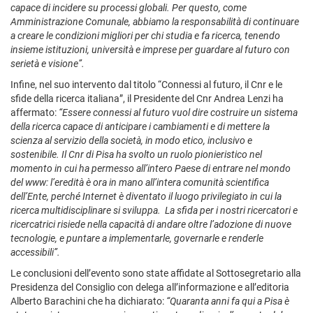
capace di incidere su processi globali. Per questo, come
Amministrazione Comunale, abbiamo la responsabilità di continuare
a creare le condizioni migliori per chi studia e fa ricerca, tenendo
insieme istituzioni, università e imprese per guardare al futuro con
serietà e visione”.
Infine, nel suo intervento dal titolo “Connessi al futuro, il Cnr e le
sfide della ricerca italiana”, il Presidente del Cnr Andrea Lenzi ha
affermato:
“Essere connessi al futuro vuol dire costruire un sistema
della ricerca capace di anticipare i cambiamenti e di mettere la
scienza al servizio della società, in modo etico, inclusivo e
sostenibile. Il Cnr di Pisa ha svolto un ruolo pionieristico nel
momento in cui ha permesso all’intero Paese di entrare nel mondo
del www: l’eredità è ora in mano all’intera comunità scientifica
dell’Ente, perché Internet è diventato il luogo privilegiato in cui la
ricerca multidisciplinare si sviluppa. La sfida per i nostri ricercatori e
ricercatrici risiede nella capacità di andare oltre l’adozione di nuove
tecnologie, e puntare a implementarle, governarle e renderle
accessibili”.
Le conclusioni dell’evento sono state affidate al Sottosegretario alla
Presidenza del Consiglio con delega all’informazione e all’editoria
Alberto Barachini che ha dichiarato:
“Quaranta anni fa qui a Pisa è