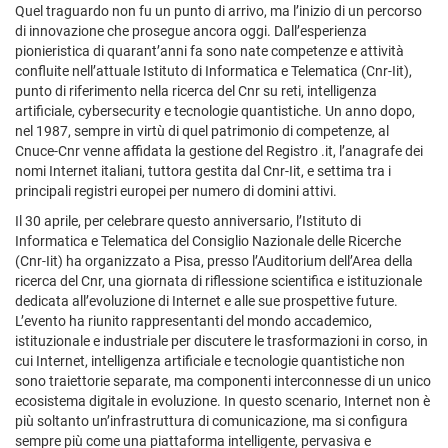
Quel traguardo non fu un punto di arrivo, ma l’inizio di un percorso
di innovazione che prosegue ancora oggi. Dall’esperienza
pionieristica di quarant’anni fa sono nate competenze e attività
confluite nell’attuale Istituto di Informatica e Telematica (Cnr-Iit),
punto di riferimento nella ricerca del Cnr su reti, intelligenza
artificiale, cybersecurity e tecnologie quantistiche. Un anno dopo,
nel 1987, sempre in virtù di quel patrimonio di competenze, al
Cnuce-Cnr venne affidata la gestione del Registro .it, l’anagrafe dei
nomi Internet italiani, tuttora gestita dal Cnr-Iit, e settima tra i
principali registri europei per numero di domini attivi.
Il 30 aprile, per celebrare questo anniversario, l’Istituto di
Informatica e Telematica del Consiglio Nazionale delle Ricerche
(Cnr-Iit) ha organizzato a Pisa, presso l’Auditorium dell’Area della
ricerca del Cnr, una giornata di riflessione scientifica e istituzionale
dedicata all’evoluzione di Internet e alle sue prospettive future.
L’evento ha riunito rappresentanti del mondo accademico,
istituzionale e industriale per discutere le trasformazioni in corso, in
cui Internet, intelligenza artificiale e tecnologie quantistiche non
sono traiettorie separate, ma componenti interconnesse di un unico
ecosistema digitale in evoluzione. In questo scenario, Internet non è
più soltanto un’infrastruttura di comunicazione, ma si configura
sempre più come una piattaforma intelligente, pervasiva e