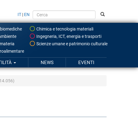
IT
|
EN
 biomediche
Chimica e tecnologia materiali
ambiente
Ingegneria, ICT, energia e trasporti
 materia
Scienze umane e patrimonio culturale
roalimentare
TILITÀ
NEWS
EVENTI
014.056)