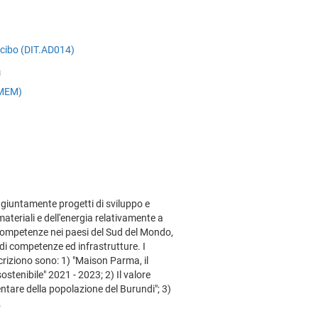
l cibo (DIT.AD014)
a
(IMEM)
untamente progetti di sviluppo e
ateriali e dell'energia relativamente a
 competenze nei paesi del Sud del Mondo,
di competenze ed infrastrutture. I
criziono sono: 1) "Maison Parma, il
sostenibile" 2021 - 2023; 2) Il valore
entare della popolazione del Burundi"; 3)
.