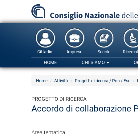
Salta
al
contenuto
principale
Cittadini
Imprese
Scuole
Ricercat
HOME
CHI SIAMO
O
Home
Attività
Progetti di ricerca / Pon / Fsc
PROGETTO DI RICERCA
Accordo di collaborazione
Area tematica