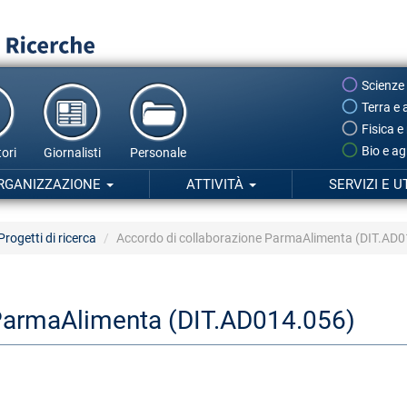
Scienze
Terra e 
Fisica e
Bio e ag
ori
Giornalisti
Personale
RGANIZZAZIONE
ATTIVITÀ
SERVIZI E U
Progetti di ricerca
Accordo di collaborazione ParmaAlimenta (DIT.AD
 ParmaAlimenta (DIT.AD014.056)