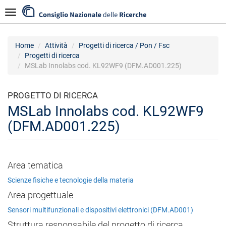
Salta
Navigazione
al
contenuto
principale
Home
Attività
Progetti di ricerca / Pon / Fsc
Progetti di ricerca
MSLab Innolabs cod. KL92WF9 (DFM.AD001.225)
PROGETTO DI RICERCA
MSLab Innolabs cod. KL92WF9
(DFM.AD001.225)
Area tematica
Scienze fisiche e tecnologie della materia
Area progettuale
Sensori multifunzionali e dispositivi elettronici (DFM.AD001)
Struttura responsabile del progetto di ricerca