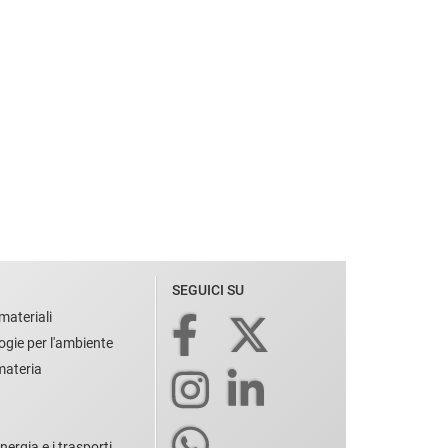
SEGUICI SU
materiali
ogie per l'ambiente
 materia
nergia e i trasporti