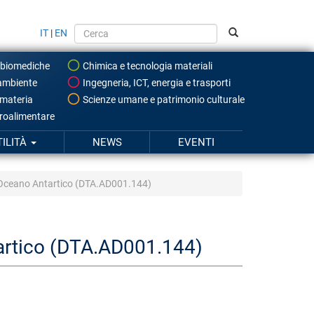
IT
|
EN
 biomediche
Chimica e tecnologia materiali
ambiente
Ingegneria, ICT, energia e trasporti
 materia
Scienze umane e patrimonio culturale
roalimentare
TILITÀ
NEWS
EVENTI
ll'Oceano Antartico (DTA.AD001.144)
tartico (DTA.AD001.144)