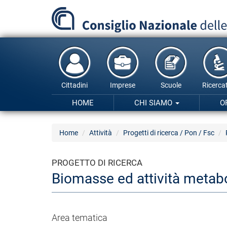
Salta
al
contenuto
principale
Cittadini
Imprese
Scuole
Ricercat
HOME
CHI SIAMO
O
Home
Attività
Progetti di ricerca / Pon / Fsc
PROGETTO DI RICERCA
Biomasse ed attività metabo
Area tematica