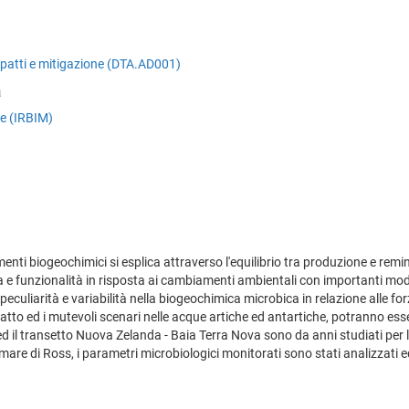
mpatti e mitigazione (DTA.AD001)
a
ne (IRBIM)
ementi biogeochimici si esplica attraverso l'equilibrio tra produzione e remi
 e funzionalità in risposta ai cambiamenti ambientali con importanti mod
eculiarità e variabilità nella biogeochimica microbica in relazione alle forz
 atto ed i mutevoli scenari nelle acque artiche ed antartiche, potranno esse
d il transetto Nuova Zelanda - Baia Terra Nova sono da anni studiati per l
are di Ross, i parametri microbiologici monitorati sono stati analizzati ed