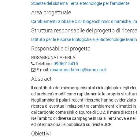
Scienze del sistema Terra e tecnologie per l'ambiente
Area progettuale
Cambiamenti Globali e Cicli biogeochimici: dinamiche, i
Struttura responsabile del progetto di ricerc
Istituto per le Risorse Biologiche e le Biotecnologie Mari
Responsabile di progetto
ROSABRUNA LAFERLA
Telefono:
0906015415
E-mail:
rosabruna.laferla@iamc.cnr.it
Abstract
ll contributo dei microorganismi al ciclo globale degli el
ed archaea) modificano rapidamente la propria struttura
Negli ambienti polari, recenti ricerche hanno evidenziato p
ricerca di eventuali relazioni tra cambiamenti climatici in
del carbonio come sink o source di CO2. Il mare di Ross e
Nell'ambito di diverse campagne in Baia Terranova e nel m
ed internazionali e pubblicati su riviste JCR
Obiettivi