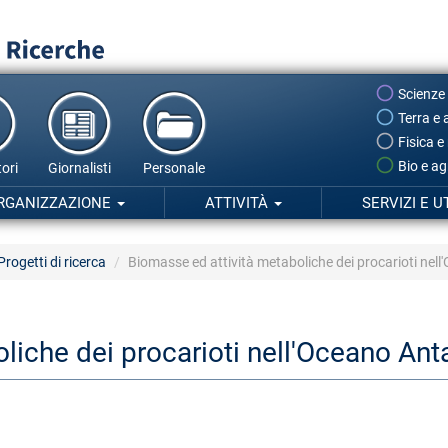
Scienze
Terra e 
Fisica e
Bio e ag
ori
Giornalisti
Personale
RGANIZZAZIONE
ATTIVITÀ
SERVIZI E U
Progetti di ricerca
Biomasse ed attività metaboliche dei procarioti ne
liche dei procarioti nell'Oceano An