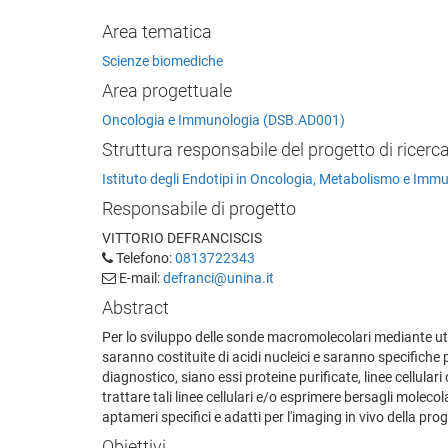
Area tematica
Scienze biomediche
Area progettuale
Oncologia e Immunologia (DSB.AD001)
Struttura responsabile del progetto di ricerc
Istituto degli Endotipi in Oncologia, Metabolismo e Immu
Responsabile di progetto
VITTORIO DEFRANCISCIS
Telefono:
0813722343
E-mail:
defranci@unina.it
Abstract
Per lo sviluppo delle sonde macromolecolari mediante ut
saranno costituite di acidi nucleici e saranno specifiche 
diagnostico, siano essi proteine purificate, linee cellular
trattare tali linee cellulari e/o esprimere bersagli moleco
aptameri specifici e adatti per l'imaging in vivo della p
Obiettivi