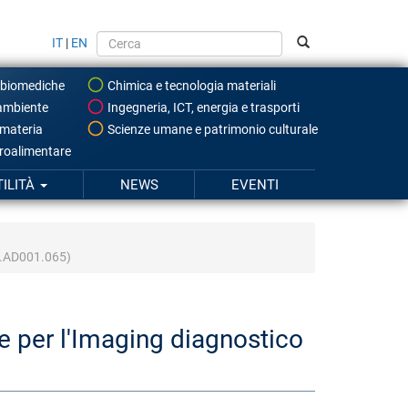
IT
|
EN
 biomediche
Chimica e tecnologia materiali
ambiente
Ingegneria, ICT, energia e trasporti
 materia
Scienze umane e patrimonio culturale
roalimentare
TILITÀ
NEWS
EVENTI
SB.AD001.065)
de per l'Imaging diagnostico