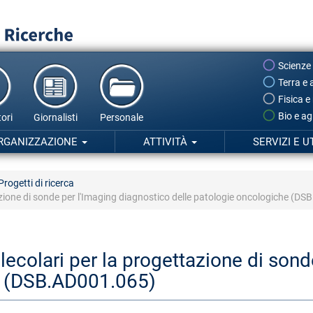
Scienze
Terra e 
Fisica e
Bio e ag
ori
Giornalisti
Personale
RGANIZZAZIONE
ATTIVITÀ
SERVIZI E U
Progetti di ricerca
tazione di sonde per l'Imaging diagnostico delle patologie oncologiche (D
olecolari per la progettazione di son
e (DSB.AD001.065)