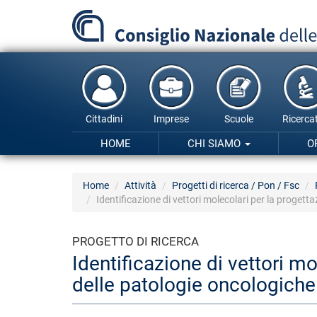
Salta
al
contenuto
principale
Cittadini
Imprese
Scuole
Ricercat
HOME
CHI SIAMO
O
Home
Attività
Progetti di ricerca / Pon / Fsc
Identificazione di vettori molecolari per la proget
PROGETTO DI RICERCA
Identificazione di vettori m
delle patologie oncologich