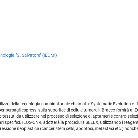
a
nologia "G. Salvatore" (IEOMI)
ilizzo della tecnologia combinatoriale chiamata: Systematic Evolution o
per bersagli espressi sulla superfice di cellule tumorali. Bracco fornirà a 
i o tessuti da utilizzare nel processo di selezione di aptameri e contro-sel
lari specifici. IEOS-CNR, adotterà la procedura SELEX, utilizzando i reagent
rogressione neoplastica (cancer stem cells, apoptosi, metastasi etc.) nonch