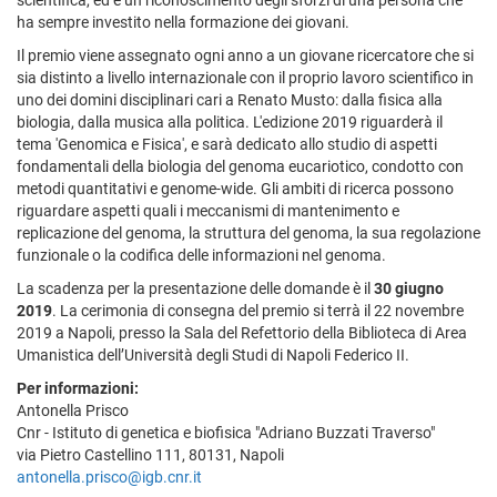
scientifica, ed è un riconoscimento degli sforzi di una persona che
ha sempre investito nella formazione dei giovani.
Il premio viene assegnato ogni anno a un giovane ricercatore che si
sia distinto a livello internazionale con il proprio lavoro scientifico in
uno dei domini disciplinari cari a Renato Musto: dalla fisica alla
biologia, dalla musica alla politica. L'edizione 2019 riguarderà il
tema 'Genomica e Fisica', e sarà dedicato allo studio di aspetti
fondamentali della biologia del genoma eucariotico, condotto con
metodi quantitativi e genome-wide. Gli ambiti di ricerca possono
riguardare aspetti quali i meccanismi di mantenimento e
replicazione del genoma, la struttura del genoma, la sua regolazione
funzionale o la codifica delle informazioni nel genoma.
La scadenza per la presentazione delle domande è il
30 giugno
2019
. La cerimonia di consegna del premio si terrà il 22 novembre
2019 a Napoli, presso la Sala del Refettorio della Biblioteca di Area
Umanistica dell’Università degli Studi di Napoli Federico II.
Per informazioni:
Antonella Prisco
Cnr - Istituto di genetica e biofisica "Adriano Buzzati Traverso"
via Pietro Castellino 111, 80131, Napoli
antonella.prisco@igb.cnr.it