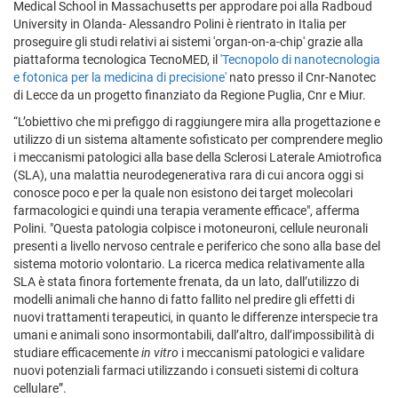
Medical School in Massachusetts per approdare poi alla Radboud
University in Olanda- Alessandro Polini è rientrato in Italia per
proseguire gli studi relativi ai sistemi 'organ-on-a-chip' grazie alla
piattaforma tecnologica TecnoMED, il
'Tecnopolo di nanotecnologia
e fotonica per la medicina di precisione'
nato presso il Cnr-Nanotec
di Lecce da un progetto finanziato da Regione Puglia, Cnr e Miur.
“L’obiettivo che mi prefiggo di raggiungere mira alla progettazione e
utilizzo di un sistema altamente sofisticato per comprendere meglio
i meccanismi patologici alla base della Sclerosi Laterale Amiotrofica
(SLA), una malattia neurodegenerativa rara di cui ancora oggi si
conosce poco e per la quale non esistono dei target molecolari
farmacologici e quindi una terapia veramente efficace", afferma
Polini. "Questa patologia colpisce i motoneuroni, cellule neuronali
presenti a livello nervoso centrale e periferico che sono alla base del
sistema motorio volontario. La ricerca medica relativamente alla
SLA è stata finora fortemente frenata, da un lato, dall’utilizzo di
modelli animali che hanno di fatto fallito nel predire gli effetti di
nuovi trattamenti terapeutici, in quanto le differenze interspecie tra
umani e animali sono insormontabili, dall’altro, dall’impossibilità di
studiare efficacemente
in vitro
i meccanismi patologici e validare
nuovi potenziali farmaci utilizzando i consueti sistemi di coltura
cellulare”.