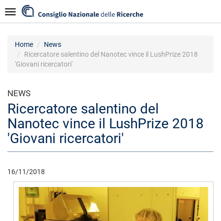
Salta
Navigazione
al
contenuto
principale
Home
News
Ricercatore salentino del Nanotec vince il LushPrize 2018
'Giovani ricercatori'
NEWS
Ricercatore salentino del
Nanotec vince il LushPrize 2018
'Giovani ricercatori'
16/11/2018