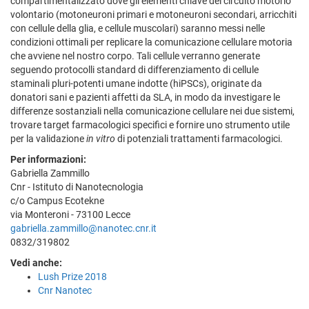
compartimentalizzato dove gli elementi chiave del circuito motorio
volontario (motoneuroni primari e motoneuroni secondari, arricchiti
con cellule della glia, e cellule muscolari) saranno messi nelle
condizioni ottimali per replicare la comunicazione cellulare motoria
che avviene nel nostro corpo. Tali cellule verranno generate
seguendo protocolli standard di differenziamento di cellule
staminali pluri-potenti umane indotte (hiPSCs), originate da
donatori sani e pazienti affetti da SLA, in modo da investigare le
differenze sostanziali nella comunicazione cellulare nei due sistemi,
trovare target farmacologici specifici e fornire uno strumento utile
per la validazione
in vitro
di potenziali trattamenti farmacologici.
Per informazioni:
Gabriella Zammillo
Cnr - Istituto di Nanotecnologia
c/o Campus Ecotekne
via Monteroni - 73100 Lecce
gabriella.zammillo@nanotec.cnr.it
0832/319802
Vedi anche:
Lush Prize 2018
Cnr Nanotec