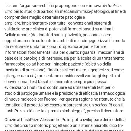
I sistemi 'organ-on-a-chip' si propongono come innovativi
tools in
vitro
per lo studio di particolari meccanismi fisio-patologici, al fine di
comprendere meglio determinate patologie e
ampliare/implementare/sostituire i convenzionali sistemi di
validazione pre-clinica di potenziali farmaci basati su animali.
Cellule umane (da donatori sani e pazienti), possono essere
opportunamente collocate in ambienti microingegnerizzati in modo
da replicare le unità funzionali di specifici organi e fornire
informazioni fondamentali sia per quanto riguarda i meccanismi di
base della patologia di interesse, sia per la scelta di un trattamento
farmacologico ad hoc per il singolo paziente (obiettivo della
medicina di precisione). "Inoltre, sistemi micro-ingegnerizzati come
gli
organ-on-a-chip
presentano considerevoli vantaggi rispetto ai
convenzionali test basati su animali e sempre più spesso
evidenziano l’inutilità di continuare ad utilizzare tali test per lo
studio di patologie umane e la predizione di efficacia farmacologica
di nuove molecole per l’uomo. Per questa ragione ho ritenuto che la
tematica e il progetto potessero rappresentare un
perfect fit
con il
Lush Prize e ciò che tale premio simboleggia”, precisa il ricercatore.
Grazie al LushPrize Alessandro Polini potrà sviluppare dei modelli
in
vitro
del circuito motorio progettando un sistema microfluidico tri-