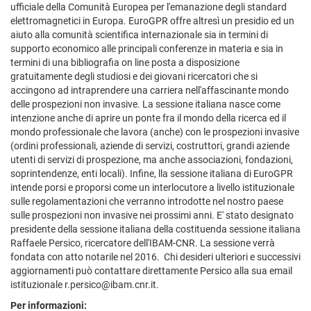
ufficiale della Comunità Europea per l'emanazione degli standard
elettromagnetici in Europa. EuroGPR offre altresì un presidio ed un
aiuto alla comunità scientifica internazionale sia in termini di
supporto economico alle principali conferenze in materia e sia in
termini di una bibliografia on line posta a disposizione
gratuitamente degli studiosi e dei giovani ricercatori che si
accingono ad intraprendere una carriera nell'affascinante mondo
delle prospezioni non invasive. La sessione italiana nasce come
intenzione anche di aprire un ponte fra il mondo della ricerca ed il
mondo professionale che lavora (anche) con le prospezioni invasive
(ordini professionali, aziende di servizi, costruttori, grandi aziende
utenti di servizi di prospezione, ma anche associazioni, fondazioni,
soprintendenze, enti locali). Infine, lla sessione italiana di EuroGPR
intende porsi e proporsi come un interlocutore a livello istituzionale
sulle regolamentazioni che verranno introdotte nel nostro paese
sulle prospezioni non invasive nei prossimi anni. E' stato designato
presidente della sessione italiana della costituenda sessione italiana
Raffaele Persico, ricercatore dell'IBAM-CNR. La sessione verrà
fondata con atto notarile nel 2016. Chi desideri ulteriori e successivi
aggiornamenti può contattare direttamente Persico alla sua email
istituzionale r.persico@ibam.cnr.it.
Per informazioni: