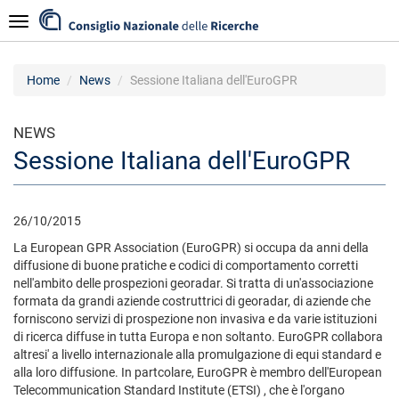
Salta
Navigazione
al
contenuto
principale
Home
News
Sessione Italiana dell'EuroGPR
NEWS
Sessione Italiana dell'EuroGPR
26/10/2015
La European GPR Association (EuroGPR) si occupa da anni della
diffusione di buone pratiche e codici di comportamento corretti
nell'ambito delle prospezioni georadar. Si tratta di un'associazione
formata da grandi aziende costruttrici di georadar, di aziende che
forniscono servizi di prospezione non invasiva e da varie istituzioni
di ricerca diffuse in tutta Europa e non soltanto. EuroGPR collabora
altresi' a livello internazionale alla promulgazione di equi standard e
alla loro diffusione. In partcolare, EuroGPR è membro dell'European
Telecommunication Standard Institute (ETSI) , che è l'organo