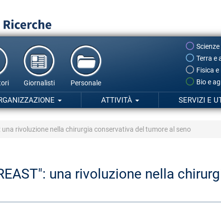
Scienze
Terra e 
Fisica e
Bio e ag
ori
Giornalisti
Personale
RGANIZZAZIONE
ATTIVITÀ
SERVIZI E U
: una rivoluzione nella chirurgia conservativa del tumore al seno
BREAST": una rivoluzione nella chirur