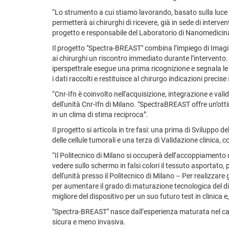
“Lo strumento a cui stiamo lavorando, basato sulla luce 
permetterà ai chirurghi di ricevere, già in sede di interv
progetto e responsabile del Laboratorio di Nanomedicin
Il progetto "Spectra-BREAST" combina l’impiego di Imagin
ai chirurghi un riscontro immediato durante l’intervento. 
iperspettrale esegue una prima ricognizione e segnala le
i dati raccolti e restituisce al chirurgo indicazioni precise
“Cnr-Ifn è coinvolto nell'acquisizione, integrazione e val
dell'unità Cnr-Ifn di Milano. "SpectraBREAST offre un’o
in un clima di stima reciproca”
.
Il progetto si articola in tre fasi: una prima di Sviluppo 
delle cellule tumorali e una terza di Validazione clinica
“Il Politecnico di Milano si occuperà dell’accoppiamento
vedere sullo schermo in falsi colori il tessuto asportato, p
dell'unità presso il Politecnico di Milano – Per realizzare 
per aumentare il grado di maturazione tecnologica del di
migliore del dispositivo per un suo futuro test in clinica
"Spectra-BREAST" nasce dall’esperienza maturata nel campo 
sicura e meno invasiva.