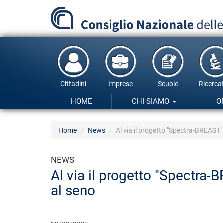
Salta
al
contenuto
principale
Cittadini
Imprese
Scuole
Ricercat
HOME
CHI SIAMO
O
Home
News
Al via il progetto "Spectra-BREAST"
NEWS
Al via il progetto "Spectra-
al seno