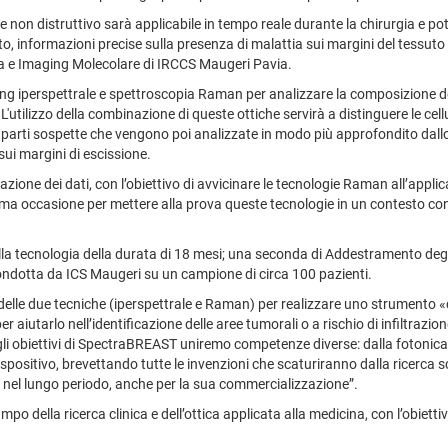
e non distruttivo sarà applicabile in tempo reale durante la chirurgia e 
ento, informazioni precise sulla presenza di malattia sui margini del tessut
a e Imaging Molecolare di IRCCS Maugeri Pavia.
g iperspettrale e spettroscopia Raman per analizzare la composizione del t
L'utilizzo della combinazione di queste ottiche servirà a distinguere le cel
 parti sospette che vengono poi analizzate in modo più approfondito dallo 
 sui margini di escissione.
idazione dei dati, con l’obiettivo di avvicinare le tecnologie Raman all’appl
ttima occasione per mettere alla prova queste tecnologie in un contesto
della tecnologia della durata di 18 mesi; una seconda di Addestramento degli 
, condotta da ICS Maugeri su un campione di circa 100 pazienti.
 delle due tecniche (iperspettrale e Raman) per realizzare uno strumento «
er aiutarlo nell’identificazione delle aree tumorali o a rischio di infiltrazio
gli obiettivi di SpectraBREAST uniremo competenze diverse: dalla fotonica all
spositivo, brevettando tutte le invenzioni che scaturiranno dalla ricerca 
 e, nel lungo periodo, anche per la sua commercializzazione”.
della ricerca clinica e dell’ottica applicata alla medicina, con l’obiettivo