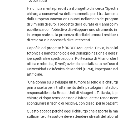
12/02/2025
Ha ufficialmente preso il via il progetto di ricerca "Spect
chirurgia conservativa della mammella per il trattament
dall'European Innovation Council nell'ambito del prog
di 3 milioni di euro, il progetto della durata di 4 anni coin
eccellenza con l’obiettivo di sviluppare uno strumento in 
in tempo reale sulla presenza di cellule tumorali residue i
di recidiva e la necessità di re-interventi.
Capofila del progetto è l’IRCCS Maugeri di Pavia, in collab
fotonica e nanotecnologie del Consiglio nazionale delle ri
iperspettrale e spettroscopia; Politecnico di Milano, che
ottica e robotica; RiverD, azienda specializzata nell’uso
Universidad Politécnica de Madrid (UPM), impegnata nello
artificiale.
“Una donna su 8 sviluppa un tumore al seno e la chirurgia
prima scelta per il trattamento della patologia in stadio 
responsabile della Breast Unit di Maugeri -. Tuttavia, la p
chirurgici dopo resezione non è infrequente e rende nec
scongiurare il rischio di recidive, con disagi per le pazien
Questo accade perché oggi il chirurgo che asporta la ma
sufficiente di tessuto e deve attendere gli esiti del labo