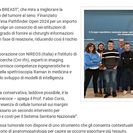
ra-BREAST", che mira a migliorare la
o del tumore al seno. Finanziato
ramma Pathfinder Open 2024 per un importo
volge un consorzio di sei istituzioni di
grado di fornire ai chirurghi informazioni
n fase di resezione, riducendo così il rischio
orazione con NIREOS (Italia) e l'Istituto di
cerche (Cnr-Ifn), esperti in imaging
 fornisce competenze ingegneristiche in
 della spettroscopia Raman in medicina e
 sviluppo di modelli di intelligenza
 conservativa, laddove possibile, è la
precoce – spiega il Prof. Fabio Corsi,
resenza di cellule tumorali sui margini
essario un secondo intervento per
ti e costi per il Sistema Sanitario Nazionale”.
ssa tumorale non dispone di uno strumento che gli consenta contestualme
ratorio di anatomopatologia per capire se occorre asportare più tessuto.