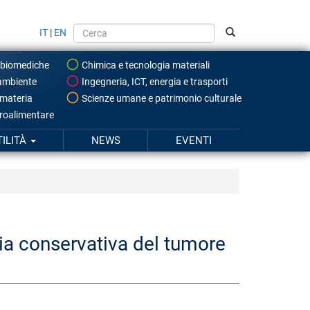
IT
|
EN
 biomediche
Chimica e tecnologia materiali
ambiente
Ingegneria, ICT, energia e trasporti
 materia
Scienze umane e patrimonio culturale
roalimentare
TILITÀ
NEWS
EVENTI
gia conservativa del tumore