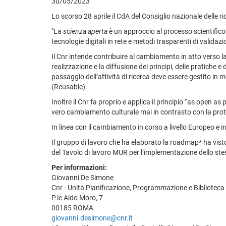
30/05/2023
Lo scorso 28 aprile il CdA del Consiglio nazionale delle 
"La
scienza aperta
è un approccio al processo scientifico
tecnologie digitali in rete e metodi trasparenti di validazi
Il Cnr intende contribuire al cambiamento in atto verso la
realizzazione e la diffusione dei principi, delle pratiche e 
passaggio dell’attività di ricerca deve essere gestito in mo
(Reusable).
Inoltre il Cnr fa proprio e applica il principio “as open as
vero cambiamento culturale mai in contrasto con la prote
In linea con il cambiamento in corso a livello Europeo e in
Il gruppo di lavoro che ha elaborato la roadmap* ha vis
del Tavolo di lavoro MUR per l’implementazione dello ste
Per informazioni:
Giovanni De Simone
Cnr - Unità Pianificazione, Programmazione e Biblioteca
P.le Aldo Moro, 7
00185 ROMA
giovanni.desimone@cnr.it