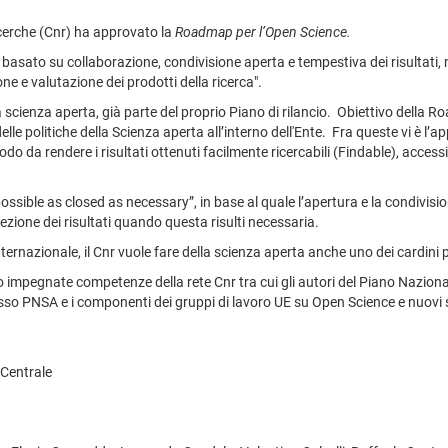
ricerche (Cnr) ha approvato la
Roadmap per l’Open Science.
 basato su collaborazione, condivisione aperta e tempestiva dei risultati,
one e valutazione dei prodotti della ricerca".
 scienza aperta, già parte del proprio Piano di rilancio. Obiettivo della Ro
delle politiche della Scienza aperta all’interno dell'Ente. Fra queste vi è l’a
do da rendere i risultati ottenuti facilmente ricercabili (Findable), accessib
 possible as closed as necessary”, in base al quale l’apertura e la condivision
zione dei risultati quando questa risulti necessaria.
ternazionale, il Cnr vuole fare della scienza aperta anche uno dei cardini pe
to impegnate competenze della rete Cnr tra cui gli autori del Piano Nazi
sso PNSA e i componenti dei gruppi di lavoro UE su Open Science e nuovi si
 Centrale