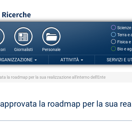
Scienze
Terra e 
Fisica e
Bio e ag
ori
Giornalisti
Personale
RGANIZZAZIONE
ATTIVITÀ
SERVIZI E U
ata la roadmap per la sua realizzazione all'interno dell'Ente
: approvata la roadmap per la sua real