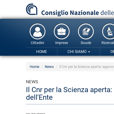
Salta
al
contenuto
principale
Cittadini
Imprese
Scuole
Ricercat
HOME
CHI SIAMO
O
Home
News
Il Cnr per la Scienza aperta: approv
NEWS
Il Cnr per la Scienza aperta
dell'Ente