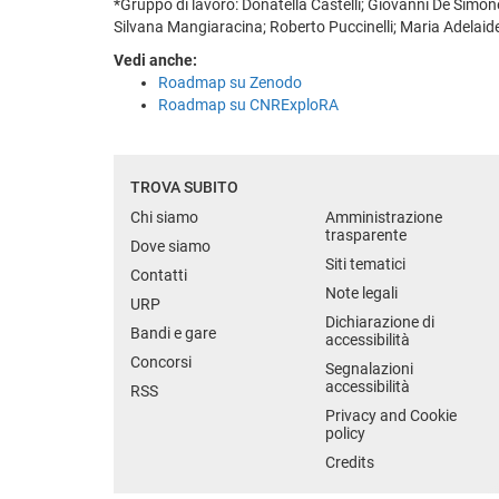
*Gruppo di lavoro: Donatella Castelli; Giovanni De Simon
Silvana Mangiaracina; Roberto Puccinelli; Maria Adelai
Vedi anche:
Roadmap su Zenodo
Roadmap su CNRExploRA
TROVA SUBITO
Chi siamo
Amministrazione
trasparente
Dove siamo
Siti tematici
Contatti
Note legali
URP
Dichiarazione di
Bandi e gare
accessibilità
Concorsi
Segnalazioni
accessibilità
RSS
Privacy and Cookie
policy
Credits