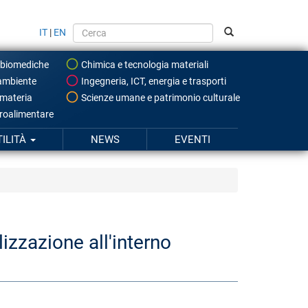
IT
|
EN
 biomediche
Chimica e tecnologia materiali
ambiente
Ingegneria, ICT, energia e trasporti
 materia
Scienze umane e patrimonio culturale
roalimentare
TILITÀ
NEWS
EVENTI
izzazione all'interno