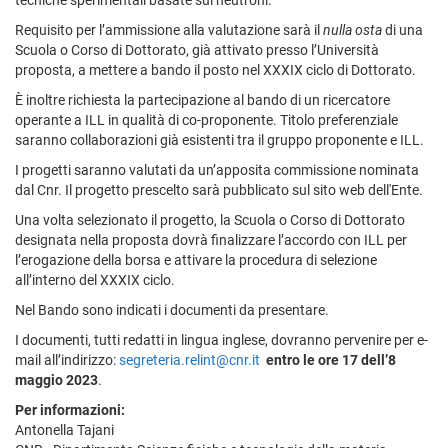
tecniche sperimentali basate sui neutroni.
Requisito per l’ammissione alla valutazione sarà il
nulla osta
di una
Scuola o Corso di Dottorato, già attivato presso l’Università
proposta, a mettere a bando il posto nel XXXIX ciclo di Dottorato.
È inoltre richiesta la partecipazione al bando di un ricercatore
operante a ILL in qualità di co-proponente. Titolo preferenziale
saranno collaborazioni già esistenti tra il gruppo proponente e ILL.
I progetti saranno valutati da un’apposita commissione nominata
dal Cnr. Il progetto prescelto sarà pubblicato sul sito web dell'Ente.
Una volta selezionato il progetto, la Scuola o Corso di Dottorato
designata nella proposta dovrà finalizzare l’accordo con ILL per
l’erogazione della borsa e attivare la procedura di selezione
all’interno del XXXIX ciclo.
Nel Bando sono indicati i documenti da presentare.
I documenti, tutti redatti in lingua inglese, dovranno pervenire per e-
mail all’indirizzo:
segreteria.relint@cnr.it
entro le ore 17 dell’8
maggio 2023
.
Per informazioni:
Antonella Tajani