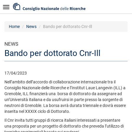
Salta
Navigazione
al
contenuto
principale
Home
News
Bando per dottorato Cnr-Ill
NEWS
Bando per dottorato Cnr-Ill
17/04/2023
Nell’ambito dell’accordo di collaborazione internazionale tra il
Consiglio Nazionale delle Ricerche e l’Institut Laue Langevin (ILL) a
Grenoble, ILL finanzierà una borsa di dottorato da assegnare ad
un’Università italiana e da usufruirsi in parte presso la sorgente di
neutroni di Grenoble. La borsa avrà durata triennale e dovrà essere
inserita nel XXXIX ciclo di Dottorato.
Il Cnr invita tutti gruppi di ricerca italiani interessati a presentare
una proposta per un progetto di dottorato che preveda l’utilizzo di