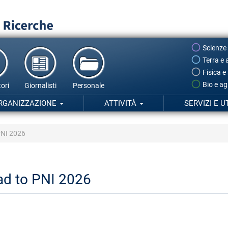
Scienze
Terra e 
Fisica e
Bio e ag
ori
Giornalisti
Personale
RGANIZZAZIONE
ATTIVITÀ
SERVIZI E U
PNI 2026
ad to PNI 2026