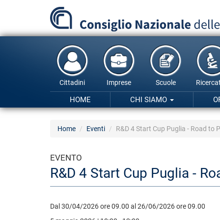
Salta
al
contenuto
principale
Cittadini
Imprese
Scuole
Ricercat
HOME
CHI SIAMO
O
Home
Eventi
R&D 4 Start Cup Puglia - Road to 
EVENTO
R&D 4 Start Cup Puglia - Ro
Dal 30/04/2026 ore 09.00 al 26/06/2026 ore 09.00