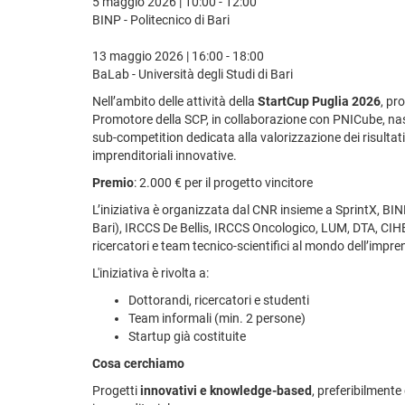
5 maggio 2026 | 10:00 - 12:00
BINP - Politecnico di Bari
13 maggio 2026 | 16:00 - 18:00
BaLab - Università degli Studi di Bari
Nell’ambito delle attività della
StartCup Puglia 2026
, pr
Promotore della SCP, in collaborazione con PNICube, n
sub-competition dedicata alla valorizzazione dei risultati 
imprenditoriali innovative.
Premio
: 2.000 € per il progetto vincitore
L’iniziativa è organizzata dal CNR insieme a SprintX, BINP
Bari), IRCCS De Bellis, IRCCS Oncologico, LUM, DTA, CIHE
ricercatori e team tecnico-scientifici al mondo dell’impren
L'iniziativa è rivolta a:
Dottorandi, ricercatori e studenti
Team informali (min. 2 persone)
Startup già costituite
Cosa cerchiamo
Progetti
innovativi e knowledge-based
, preferibilmente 