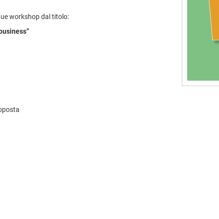
due workshop dal titolo:
 business”
roposta