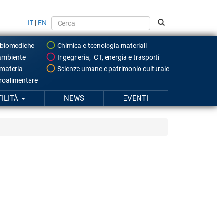
IT
|
EN
 biomediche
Chimica e tecnologia materiali
ambiente
Ingegneria, ICT, energia e trasporti
 materia
Scienze umane e patrimonio culturale
roalimentare
TILITÀ
NEWS
EVENTI