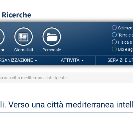
Scienze
Terra e 
Fisica e
Bio e ag
ori
Giornalisti
Personale
RGANIZZAZIONE
ATTIVITÀ
SERVIZI E U
so una città mediterranea intelligente
li. Verso una città mediterranea intel