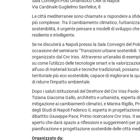
Sala Convegni Polo Umanistico CNR di Napoli
Via Cardinale Guglielmo Sanfelice, 8
Le città mediterranee sono chiamate a rispondere a sfi
più complesse. Tra il cambiamento climatico, l'urbanizzaz
sostenibilità, è urgente pensare a modelli di sviluppo c
resiliente e intelligente.
Se ne discuterà a Napoli presso la Sala Convegni del Po
occasione del seminario "Transizioni urbane sostenibili. 
organizzato dal Cnr Iriss. Attraverso un’analisi di esempi c
su come l'utilizzo delle tecnologie smart e la valorizzazion
all’uso di materiali locali e tecniche tradizionali, possan
territoriale più eco-sostenibile, capace di migliorare la q
di ridurre l'impatto ambientale.
Dopo i saluti istituzionali del Direttore del Cnr Iriss Pao
Tiziana Giacoma Gallo, architetto e urbanista, esperta d
mitigazione ai cambiamenti climatici, e Marina Rigillo, P
degli Studi di Napoli Federico II, esperta in progettazion
dibattito Giuseppe Pace, Primo ricercatore Cnr Iriss. Il 
aperto che darà spazio a riflessioni e suggerimenti per p
pianificazione e progettazione sostenibile delle città me
Organizzato da: