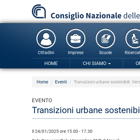
Salta
al
contenuto
principale
Cittadini
Imprese
Scuole
Ricercat
HOME
CHI SIAMO
O
Home
Eventi
Transizioni urbane sostenibili. Ver
EVENTO
Transizioni urbane sostenibi
Il 24/01/2025 ore 15.00 - 17.30