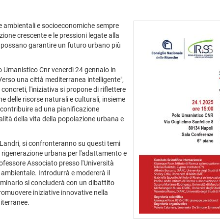
de ambientali e socioeconomiche sempre
ione crescente e le pressioni legate alla
he possano garantire un futuro urbano più
lo Umanistico Cnr venerdì 24 gennaio in
Verso una città mediterranea intelligente",
oncreti, l'iniziativa si propone di riflettere
e delle risorse naturali e culturali, insieme
o contribuire ad una pianificazione
ualità della vita della popolazione urbana e
lo Landri, si confronteranno su questi temi
i rigenerazione urbana per l'adattamento e
rofessore Associato presso l'Università
e ambientale. Introdurrà e modererà il
seminario si concluderà con un dibattito
romuovere iniziative innovative nella
diterranee.