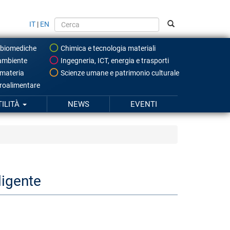
IT
|
EN
 biomediche
Chimica e tecnologia materiali
ambiente
Ingegneria, ICT, energia e trasporti
 materia
Scienze umane e patrimonio culturale
roalimentare
TILITÀ
NEWS
EVENTI
ligente