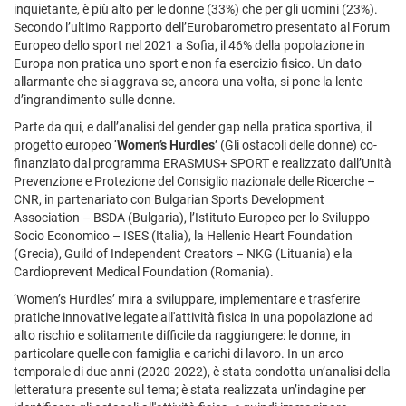
inquietante, è più alto per le donne (33%) che per gli uomini (23%).
Secondo l’ultimo Rapporto dell’Eurobarometro presentato al Forum
Europeo dello sport nel 2021 a Sofia, il 46% della popolazione in
Europa non pratica uno sport e non fa esercizio fisico. Un dato
allarmante che si aggrava se, ancora una volta, si pone la lente
d’ingrandimento sulle donne.
Parte da qui, e dall’analisi del gender gap nella pratica sportiva, il
progetto europeo ‘
Women’s Hurdles’
(Gli ostacoli delle donne) co-
finanziato dal programma ERASMUS+ SPORT e realizzato dall’Unità
Prevenzione e Protezione del Consiglio nazionale delle Ricerche –
CNR, in partenariato con Bulgarian Sports Development
Association – BSDA (Bulgaria), l’Istituto Europeo per lo Sviluppo
Socio Economico – ISES (Italia), la Hellenic Heart Foundation
(Grecia), Guild of Independent Creators – NKG (Lituania) e la
Cardioprevent Medical Foundation (Romania).
‘Women’s Hurdles’ mira a sviluppare, implementare e trasferire
pratiche innovative legate all'attività fisica in una popolazione ad
alto rischio e solitamente difficile da raggiungere: le donne, in
particolare quelle con famiglia e carichi di lavoro. In un arco
temporale di due anni (2020-2022), è stata condotta un’analisi della
letteratura presente sul tema; è stata realizzata un’indagine per