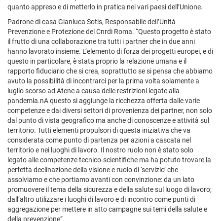
quanto appreso e di metterlo in pratica nei vari paesi dell’Unione.
Padrone di casa Gianluca Sotis, Responsabile dell’Unità
Prevenzione e Protezione del Cnrdi Roma. “Questo progetto è stato
il frutto di una collaborazione tra tutti i partner che in due anni
hanno lavorato insieme. L’elemento di forza dei progetti europei, e di
questo in particolare, è stata proprio la relazione umana e il
rapporto fiduciario che si crea, soprattutto se si pensa che abbiamo
avuto la possibilità di incontrarci per la prima volta solamente a
luglio scorso ad Atene a causa delle restrizioni legate alla
pandemia.nA questo si aggiunge la ricchezza offerta dalle varie
competenze e dai diversi settori di provenienza dei partner, non solo
dal punto di vista geografico ma anche di conoscenze e attività sul
territorio. Tutti elementi propulsori di questa iniziativa che va
considerata come punto di partenza per azioni a cascata nel
territorio e nei luoghi di lavoro. Il nostro ruolo non è stato solo
legato alle competenze tecnico-scientifiche ma ha potuto trovare la
perfetta declinazione della visione e ruolo di ‘servizio’ che
assolviamo e che portiamo avanti con convinzione: da un lato
promuovere il tema della sicurezza e della salute sul luogo di lavoro;
dall’altro utilizzare i luoghi di lavoro e di incontro come punti di
aggregazione per mettere in atto campagne sui temi della salute e
della prevenzione”.