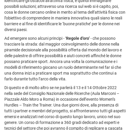
identificare gli ostacoli all'attività fisica, e quindi immaginare
possibili soluzioni; attraverso una ricerca sul web si è capito, poi,
cosa le donne cercano online in merito al tema dell’attività fisica con
l’obiettivo di comprendere in maniera innovativa quali siano le reali
barriere e al fine di identificare le ‘buone pratiche’ per le donne nei
diversi paesi.
Ad emergere sono alcuni principi -
‘Regole d’oro’
- che possono
tracciare la strada: dal maggior coinvolgimento delle donne nella
piramide decisionale alla possibilità offerta dal mondo del lavoro e
delle palestre di offrire possibilità e aiuti concreti affinché le donne
possano praticare sport. Ancora una volta la comunicazione e i
modelli di riferimento giocano un ruolo determinante nel far sì che
una donna inizi a praticare sport ma soprattutto che continui a
farlo durante tutto l’arco della vita.
Di questo e di molto altro se ne parlerà il 13 e il 14 Ottobre 2022
nella sede del Consiglio Nazionale delle Ricerche (Aula Marconi –
Piazzale Aldo Moro a Roma) in occasione dell’evento Women’s
Hurdles – Train the Trainer. Una due giorni dove, alla presenza di
tutti i partner e membri del progetto, si affronteranno tutti gli aspetti
emersi e analizzati nel corso di questo lungo lavoro, unico nel suo
genere. Un corso di formazione a 360 gradi dedicato ad esperti e
tecnici del settore che poi avranno il compito di replicare a cascata