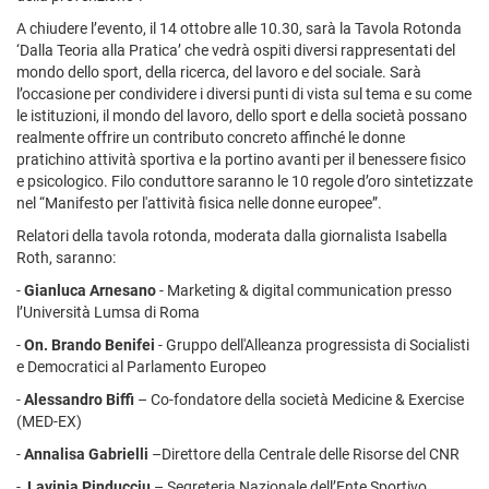
A chiudere l’evento, il 14 ottobre alle 10.30, sarà la Tavola Rotonda
‘Dalla Teoria alla Pratica’ che vedrà ospiti diversi rappresentati del
mondo dello sport, della ricerca, del lavoro e del sociale. Sarà
l’occasione per condividere i diversi punti di vista sul tema e su come
le istituzioni, il mondo del lavoro, dello sport e della società possano
realmente offrire un contributo concreto affinché le donne
pratichino attività sportiva e la portino avanti per il benessere fisico
e psicologico. Filo conduttore saranno le 10 regole d’oro sintetizzate
nel “Manifesto per l'attività fisica nelle donne europee”.
Relatori della tavola rotonda, moderata dalla giornalista Isabella
Roth, saranno:
-
Gianluca Arnesano
- Marketing & digital communication presso
l’Università Lumsa di Roma
-
On. Brando Benifei
- Gruppo dell'Alleanza progressista di Socialisti
e Democratici al Parlamento Europeo
-
Alessandro Biffi
– Co-fondatore della società Medicine & Exercise
(MED-EX)
-
Annalisa Gabrielli
–Direttore della Centrale delle Risorse del CNR
-
Lavinia Pinducciu
– Segreteria Nazionale dell’Ente Sportivo