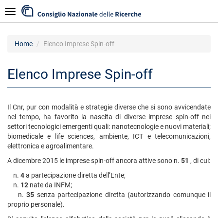
Salta
Navigazione
al
contenuto
principale
Home
Elenco Imprese Spin-off
Elenco Imprese Spin-off
Il Cnr, pur con modalità e strategie diverse che si sono avvicendate
nel tempo, ha favorito la nascita di diverse imprese spin-off nei
settori tecnologici emergenti quali: nanotecnologie e nuovi materiali;
biomedicale e life sciences, ambiente, ICT e telecomunicazioni,
elettronica e agroalimentare.
A dicembre 2015 le imprese spin-off ancora attive sono n.
51
, di cui:
n.
4
a partecipazione diretta dell’Ente;
n.
12
nate da INFM;
n.
35
senza partecipazione diretta (autorizzando comunque il
proprio personale).