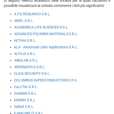
Di seguito l'elenco alfabetico delle società per le quali cliccando è
possibile visualizzare la scheda contenente i dati più significativi:
A.P.E RESEARCH S.R.L.
ABIEL S.R.L.
ACADEMICA LIFE SCIENCES S.R.L.
ADVANCED POLYMER MATERIALS S.R.L.
AETHIA S.R.L.
ALA - Advanced Lidar Applications S.R.L.
ALTILIA S.R.L.
AMOLAB S.R.L.
ARKEMATICA S.R.L.
CLEIS-SECURITY S.R.L.
COLUMBUS SUPERCONDUCTORS S.P.A.
CaLCTec S.R.L.
DAIMAR S.R.L.
DIDIMA S.R.L.
DeltaE S.R.L.
E-MAGINE IT S.R.L.