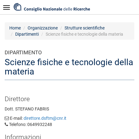
Salta
Navigazione
al
contenuto
principale
Home
Organizzazione
Strutture scientifiche
Dipartimenti
Scienze fisiche e tecnologie della materia
DIPARTIMENTO
Scienze fisiche e tecnologie della
materia
Direttore
Dott. STEFANO FABRIS
E-mail:
direttore.dsftm@cnr.it
Telefono: 0649932248
Informazioni