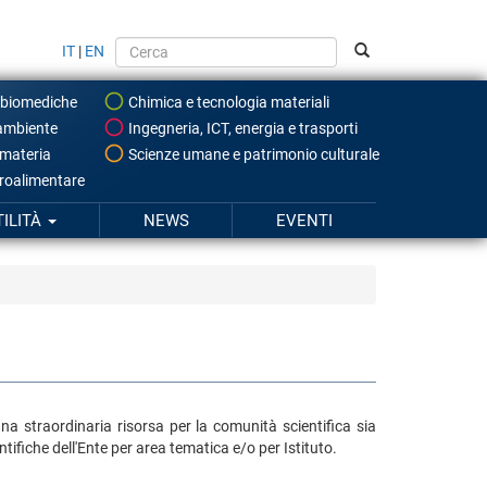
IT
|
EN
 biomediche
Chimica e tecnologia materiali
ambiente
Ingegneria, ICT, energia e trasporti
 materia
Scienze umane e patrimonio culturale
roalimentare
TILITÀ
NEWS
EVENTI
una straordinaria risorsa per la comunità scientifica sia
ifiche dell'Ente per area tematica e/o per Istituto.