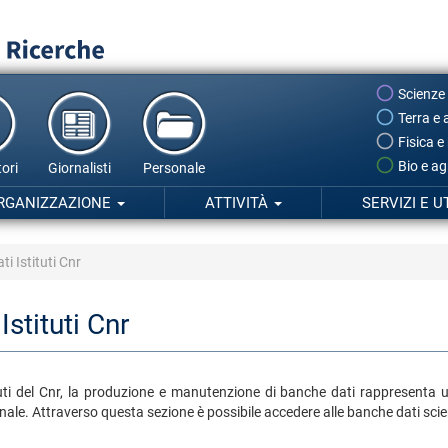
Scienze
Terra e 
Fisica e
Bio e ag
ori
Giornalisti
Personale
RGANIZZAZIONE
ATTIVITÀ
SERVIZI E U
i Istituti Cnr
Istituti Cnr
tituti del Cnr, la produzione e manutenzione di banche dati rappresenta 
ale. Attraverso questa sezione è possibile accedere alle banche dati scient