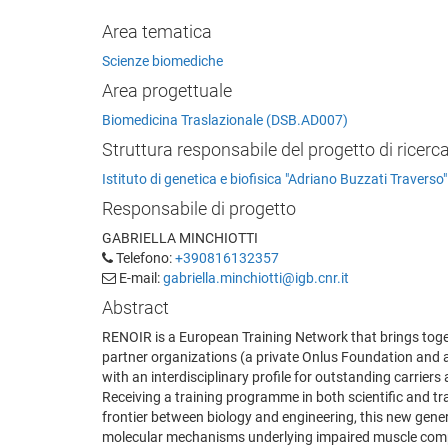
Area tematica
Scienze biomediche
Area progettuale
Biomedicina Traslazionale (DSB.AD007)
Struttura responsabile del progetto di ricerc
Istituto di genetica e biofisica "Adriano Buzzati Traverso"
Responsabile di progetto
GABRIELLA MINCHIOTTI
Telefono:
+390816132357
E-mail:
gabriella.minchiotti@igb.cnr.it
Abstract
RENOIR is a European Training Network that brings toget
partner organizations (a private Onlus Foundation and 
with an interdisciplinary profile for outstanding carriers
Receiving a training programme in both scientific and tra
frontier between biology and engineering, this new genera
molecular mechanisms underlying impaired muscle compo