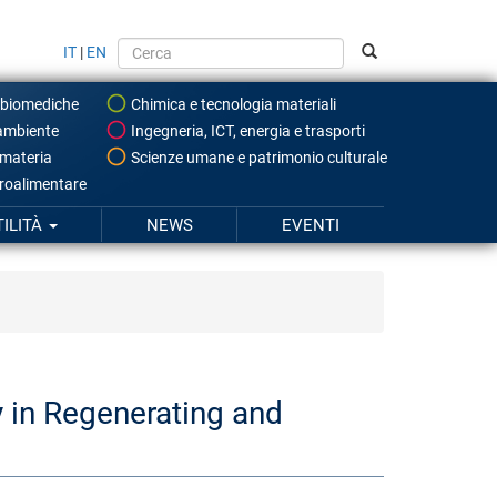
IT
|
EN
 biomediche
Chimica e tecnologia materiali
ambiente
Ingegneria, ICT, energia e trasporti
 materia
Scienze umane e patrimonio culturale
roalimentare
TILITÀ
NEWS
EVENTI
y in Regenerating and