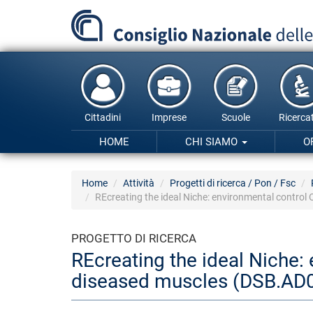
Salta
al
contenuto
principale
Cittadini
Imprese
Scuole
Ricercat
HOME
CHI SIAMO
O
Home
Attività
Progetti di ricerca / Pon / Fsc
REcreating the ideal Niche: environmental control
PROGETTO DI RICERCA
REcreating the ideal Niche: 
diseased muscles (DSB.AD