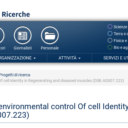
Scienze
Terra e 
Fisica e
Bio e ag
ori
Giornalisti
Personale
RGANIZZAZIONE
ATTIVITÀ
SERVIZI E U
Progetti di ricerca
 Of cell Identity in Regenerating and diseased muscles (DSB.AD007.223)
environmental control Of cell Identit
007.223)