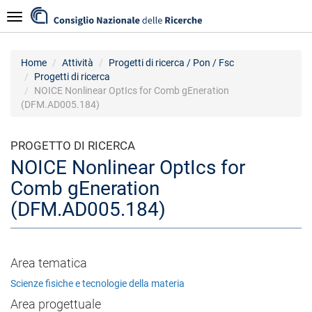
Salta
Navigazione
al
contenuto
principale
Home
Attività
Progetti di ricerca / Pon / Fsc
Progetti di ricerca
NOICE Nonlinear OptIcs for Comb gEneration
(DFM.AD005.184)
PROGETTO DI RICERCA
NOICE Nonlinear OptIcs for
Comb gEneration
(DFM.AD005.184)
Area tematica
Scienze fisiche e tecnologie della materia
Area progettuale