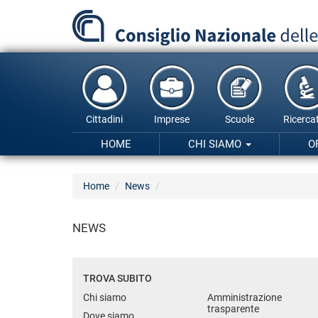
Salta
al
contenuto
principale
Cittadini
Imprese
Scuole
Ricercat
HOME
CHI SIAMO
O
Home
News
NEWS
TROVA SUBITO
Chi siamo
Amministrazione
trasparente
Dove siamo