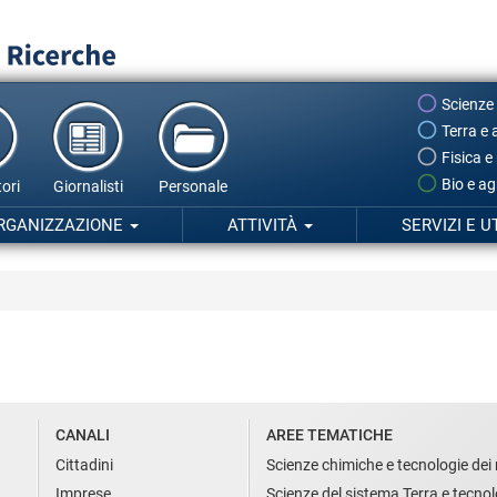
Scienze
Terra e 
Fisica e
Bio e ag
ori
Giornalisti
Personale
RGANIZZAZIONE
ATTIVITÀ
SERVIZI E U
CANALI
AREE TEMATICHE
Cittadini
Scienze chimiche e tecnologie dei 
Imprese
Scienze del sistema Terra e tecnol