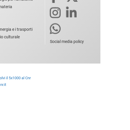
 materia
nergia e i trasporti
io culturale
Social media policy
lvi il 5x1000 al Cnr
r.it