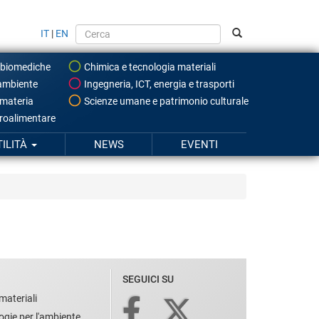
IT
|
EN
 biomediche
Chimica e tecnologia materiali
ambiente
Ingegneria, ICT, energia e trasporti
 materia
Scienze umane e patrimonio culturale
roalimentare
TILITÀ
NEWS
EVENTI
SEGUICI SU
materiali
ogie per l'ambiente