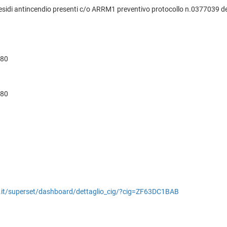
presidi antincendio presenti c/o ARRM1 preventivo protocollo n.0377039 
580
580
ne.it/superset/dashboard/dettaglio_cig/?cig=ZF63DC1BAB