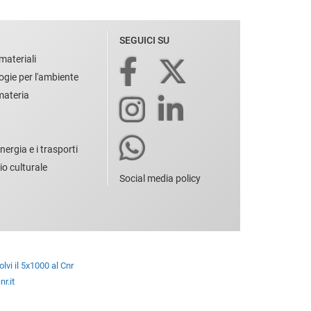
SEGUICI SU
materiali
ogie per l'ambiente
 materia
nergia e i trasporti
io culturale
Social media policy
lvi il 5x1000 al Cnr
r.it