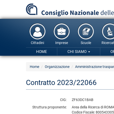
Salta
al
contenuto
principale
Cittadini
Imprese
Scuole
Ricercat
HOME
CHI SIAMO
O
Home
Organizzazione
Amministrazione traspa
Contratto 2023/22066
CIG
ZF63DC1BAB
Struttura proponente
Area della Ricerca di ROMA 
Codice Fiscale: 80054330