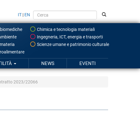
IT
|
EN
 biomediche
Chimica e tecnologia materiali
ambiente
Ingegneria, ICT, energia e trasporti
 materia
Scienze umane e patrimonio culturale
roalimentare
TILITÀ
NEWS
EVENTI
ntratto 2023/22066