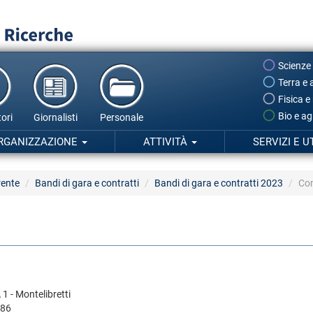
Scienze
Terra e 
Fisica e
Bio e ag
ori
Giornalisti
Personale
RGANIZZAZIONE
ATTIVITÀ
SERVIZI E U
rente
Bandi di gara e contratti
Bandi di gara e contratti 2023
Co
1 - Montelibretti
586