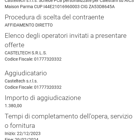
Casteltech s.r.l.s. Schede PCB personalizzate per Calestani su AICS
Maison Parma CUP I44E21016960003 CIG ZA53D8645A
Procedura di scelta del contraente
AFFIDAMENTO DIRETTO
Elenco degli operatori invitati a presentare
offerte
CASTELTECH S.R.L.S.
Codice Fiscale: 01777320332
Aggiudicatario
Casteltech s.r.l.s.
Codice Fiscale: 01777320332
Importo di aggiudicazione
1.380,00
Tempi di completamento dell'opera, servizio
o fornitura
Inizio: 22/12/2023
Fine: 29/02/2024