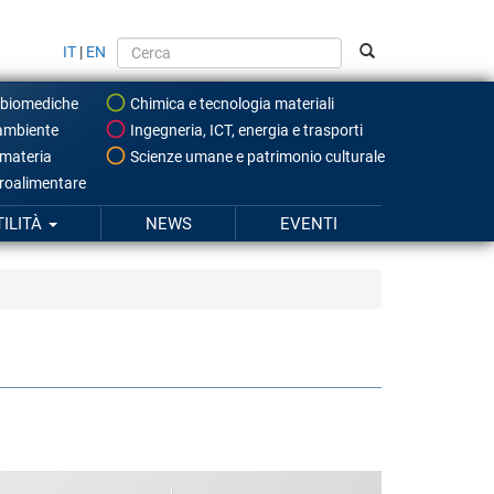
IT
|
EN
 biomediche
Chimica e tecnologia materiali
ambiente
Ingegneria, ICT, energia e trasporti
 materia
Scienze umane e patrimonio culturale
roalimentare
TILITÀ
NEWS
EVENTI