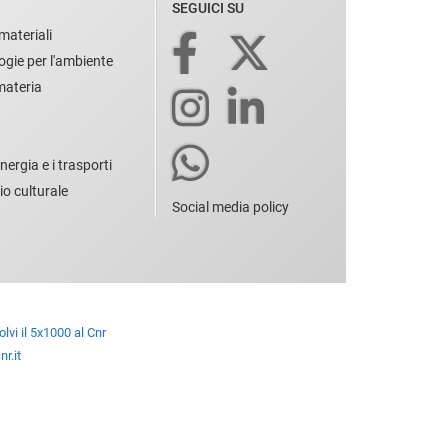
SEGUICI SU
materiali
ogie per l'ambiente
 materia
nergia e i trasporti
io culturale
Social media policy
lvi il 5x1000 al Cnr
r.it