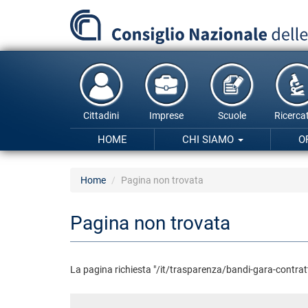
Salta
al
contenuto
principale
Cittadini
Imprese
Scuole
Ricercat
HOME
CHI SIAMO
O
Home
Pagina non trovata
Pagina non trovata
La pagina richiesta "/it/trasparenza/bandi-gara-contra