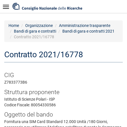
Salta
Navigazione
al
contenuto
principale
Home
Organizzazione
Amministrazione trasparente
Bandi di gara e contratti
Bandi di gara e contratti 2021
Contratto 2021/16778
Contratto 2021/16778
CIG
Z7833773B6
Struttura proponente
Istituto di Scienze Polari - ISP
Codice Fiscale: 80054330586
Oggetto del bando
Fornitura una SIM Card Standard 12.000 Unità /180 Giorni,