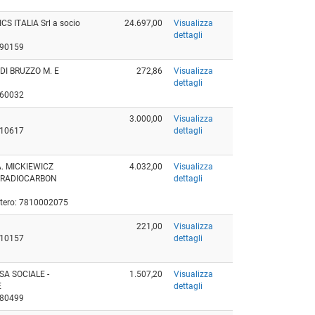
ITALIA Srl a socio
24.697,00
Visualizza
dettagli
190159
DI BRUZZO M. E
272,86
Visualizza
dettagli
260032
3.000,00
Visualizza
810617
dettagli
. MICKIEWICZ
4.032,00
Visualizza
N RADIOCARBON
dettagli
Estero: 7810002075
221,00
Visualizza
610157
dettagli
SA SOCIALE -
1.507,20
Visualizza
E
dettagli
580499