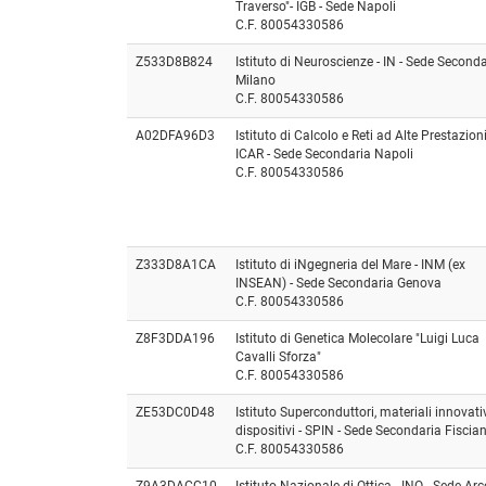
Traverso"- IGB - Sede Napoli
C.F. 80054330586
Z533D8B824
Istituto di Neuroscienze - IN - Sede Second
Milano
C.F. 80054330586
A02DFA96D3
Istituto di Calcolo e Reti ad Alte Prestazioni
ICAR - Sede Secondaria Napoli
C.F. 80054330586
Z333D8A1CA
Istituto di iNgegneria del Mare - INM (ex
INSEAN) - Sede Secondaria Genova
C.F. 80054330586
Z8F3DDA196
Istituto di Genetica Molecolare "Luigi Luca
Cavalli Sforza"
C.F. 80054330586
ZE53DC0D48
Istituto Superconduttori, materiali innovativ
dispositivi - SPIN - Sede Secondaria Fiscia
C.F. 80054330586
Z9A3DACC10
Istituto Nazionale di Ottica - INO - Sede Arce