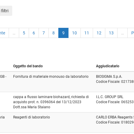
filtri
nte
…
5
6
7
8
9
10
11
12
13
…
P
Oggetto del bando
Aggiudicatario
RGB -
Fornitura di materiale monouso da laboratorio
BIOSIGMA S.p.A.
Codice Fiscale: 02173
cappa a flusso laminare biohazard, richiesta di
I.L.C. GROUP SRL
acquisto prot. n. 0396064 del 13/12/2023
Codice Fiscale: 06525
Dott.ssa Maria Staiano
aria
Reagenti di laboratorio
CARLO ERBA Reagents S.
Codice Fiscale: 01802