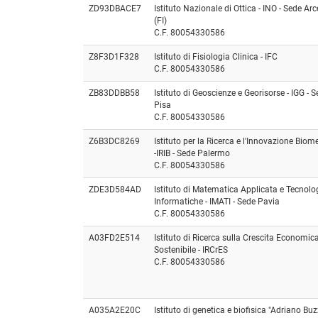
ZD93DBACE7
Istituto Nazionale di Ottica - INO - Sede Arce
(FI)
C.F. 80054330586
Z8F3D1F328
Istituto di Fisiologia Clinica - IFC
C.F. 80054330586
ZB83DDBB58
Istituto di Geoscienze e Georisorse - IGG - 
Pisa
C.F. 80054330586
Z6B3DC8269
Istituto per la Ricerca e l'Innovazione Biom
-IRIB - Sede Palermo
C.F. 80054330586
ZDE3D584AD
Istituto di Matematica Applicata e Tecnolo
Informatiche - IMATI - Sede Pavia
C.F. 80054330586
A03FD2E514
Istituto di Ricerca sulla Crescita Economic
Sostenibile - IRCrES
C.F. 80054330586
A035A2E20C
Istituto di genetica e biofisica "Adriano Buz