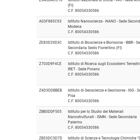
(FI)
C.F. 80054330586
A03F885C93
Istituto Nanoscienze - NANO - Sede Second
Modena
C.F. 80054330586
ZE83D29D3C
Istituto di Bioscienze e Biorisorse - IBBR - S
Secondaria Sesto Fiorentino (FI)
C.F. 80054330586
Z703D9F4CE
Istituto di Ricerca sugli Ecosistemi Terrestri
IRET - Sede Porano
C.F. 80054330586
Z4D3DDBBEB
Istituto di Geoscienze e Georisorse - IGG - 
Pisa
C.F. 80054330586
ZBB3DDF505
Istituto per lo Studio dei Materiali
Nanostrutturati - ISMN - Sede Secondaria
Palermo
C.F. 80054330586
ZB53DC5D7D
Istituto di Scienze e Tecnologie Chimiche "G