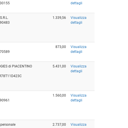
130155
dettagli
.R.L.
1.339,56
Visualizza
290483
dettagli
873,00
Visualizza
070589
dettagli
IES di PIACENTINO
5.431,00
Visualizza
dettagli
TR78T11D423C
1.560,00
Visualizza
490961
dettagli
ipersonale
2.737,00
Visualizza