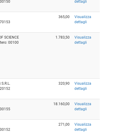
930150
dettagli
365,00
Visualizza
470153
dettagli
OF SCIENCE
1.783,50
Visualizza
stero: 00100
dettagli
S.R.L.
320,90
Visualizza
720152
dettagli
18.160,00
Visualizza
830155
dettagli
271,00
Visualizza
330152
dettagli