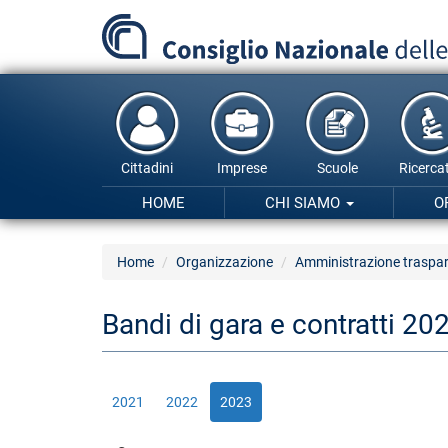
Salta
al
contenuto
principale
Cittadini
Imprese
Scuole
Ricercat
HOME
CHI SIAMO
O
Home
Organizzazione
Amministrazione traspa
Bandi di gara e contratti 20
2021
2022
2023