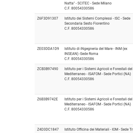
Natta" - SCITEC - Sede Milano
C.F. 80054330586
Z6F3D91307
Istituto dei Sistemi Complessi - ISC - Sede
Secondaria Sesto Fiorentino
C.F. 80054330586
ZE03DDA1D9
Istituto di iNgegneria del Mare - INM (ex
INSEAN) -Sede Roma
C.F. 80054330586
ZCB3B97490
Istituto per i Sistemi Agricoli e Forestali del
Mediterraneo - ISAFOM - Sede Portici (NA)
C.F. 80054330586
Z6B3B9742E
Istituto per i Sistemi Agricoli e Forestali del
Mediterraneo - ISAFOM - Sede Portici (NA)
C.F. 80054330586
Z4D3DC1847
Istituto Officina dei Materiali - IOM - Sede Tr