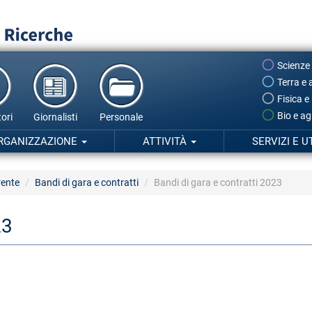
Scienze
Terra e 
Fisica e
Bio e ag
ori
Giornalisti
Personale
RGANIZZAZIONE
ATTIVITÀ
SERVIZI E U
rente
Bandi di gara e contratti
Bandi di gara e contratti 2023
23