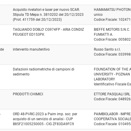
Acquisto rivelatori e laser per nuovo SCAR.
HAMAMATSU PHOTONICS 
Stipula TD Mepa n. 3810202 del 20/12/2023
unico
(Prot. 411759 del 20/12/2023)
Codice Fiscale: 10247
TAGLIANDO DOBLO' CG974FP - ARIA CONDIZ
BIEFFE MOTORS S.N.C. 
PEUGEOT ED153PK
FUMIATTI A.
Codice Fiscale: 00580
ede
intervento manutentivo
Russo Santo s.r.l.
Codice Fiscale: 03399
Datazioni radiometriche di campioni di
FOUNDATION OF THE A
sedimento
UNIVERSITY - POZNA
LABORATORY
Identificativo Fiscale 
PRODOTTI CHIMICI
ETTORE PASQUALI SRL
Codice Fiscale: 04892
-
ORD 48-PI-RIC-2023 a Paim imp. soc. per
PAIMBIOLABOR - IMPRE
acquisto di un servizio di analisi - CUP
COOPERATIVA SOCIAL
B85F21005250005 - CIG ZF83DA9FC9
Codice Fiscale: 01049