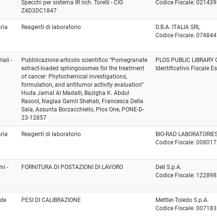
Specchi per sistema IR rich. Torelli - CIG
Codice Fiscale: 02143
Z4D3DC1847
aria
Reagenti di laboratorio
D.B.A. ITALIA SRL
Codice Fiscale: 07484
ali -
Pubblicazione articolo scientifico “Pomegranate
PLOS PUBLIC LIBRARY 
extract-loaded sphingosomes for the treatment
Identificativo Fiscale E
of cancer: Phytochemical investigations,
formulation, and antitumor activity evaluation”
Huda Jamal Al Madalli, Bazigha K. Abdul
Rasool, Naglaa Gamil Shehab, Francesca Della
Sala, Assunta Borzacchiello, Plos One, PONE-D-
23-12857
aria
Reagenti di laboratorio
BIO-RAD LABORATORIES 
Codice Fiscale: 00801
mi -
FORNITURA DI POSTAZIONI DI LAVORO
Dell S.p.A.
Codice Fiscale: 12289
ede
PESI DI CALIBRAZIONE
Mettler-Toledo S.p.A.
Codice Fiscale: 00718