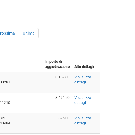
rossima
Ultima
Importo di
aggiudicazione
Altri dettagli
3.157,80
Visualizza
800281
dettagli
8.491,50
Visualizza
311210
dettagli
r.l.
525,00
Visualizza
940484
dettagli