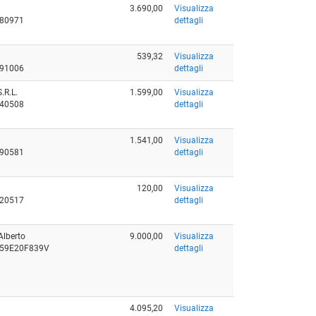
3.690,00
Visualizza
080971
dettagli
539,32
Visualizza
691006
dettagli
R.L.
1.599,00
Visualizza
940508
dettagli
1.541,00
Visualizza
690581
dettagli
120,00
Visualizza
020517
dettagli
Alberto
9.000,00
Visualizza
RT59E20F839V
dettagli
4.095,20
Visualizza