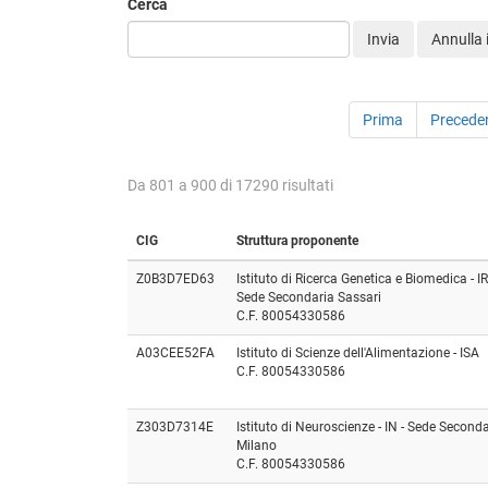
Cerca
Invia
Annulla i 
Prima
Precede
Da 801 a 900 di 17290 risultati
CIG
Struttura proponente
Z0B3D7ED63
Istituto di Ricerca Genetica e Biomedica - I
Sede Secondaria Sassari
C.F. 80054330586
A03CEE52FA
Istituto di Scienze dell'Alimentazione - ISA
C.F. 80054330586
Z303D7314E
Istituto di Neuroscienze - IN - Sede Second
Milano
C.F. 80054330586