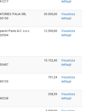
741217
dettagli
TORIES ITALIA SRL
30.000,00
Visualizza
630150
dettagli
rini Paolo & C. s.n.c.
12.500,00
Visualizza
220504
dettagli
10.102,40
Visualizza
450487
dettagli
701,24
Visualizza
390155
dettagli
358,59
Visualizza
640238
dettagli
3.000,00
Visualizza