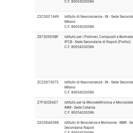
C.F. 80054330586
Z2C3DC1449
Istituto di Neuroscienze - IN - Sede Second
Milano
C.F. 80054330586
Z873D9D5BF
Istituto per i Polimeri, Compositi e Biomateri
IPCB - Sede Secondaria di Napoli (Portici)
C.F. 80054330586
ZC23D73075
Istituto di Neuroscienze - IN - Sede Second
Milano
C.F. 80054330586
Z7F3D2E6E7
Istituto per la Microelettronica e Microsiste
IMM - Sede Catania
C.F. 80054330586
ZA33DA0388
Istituto di Bioscienze e Biorisorse - IBBR - S
Secondaria Napoli
C.F. 80054330586