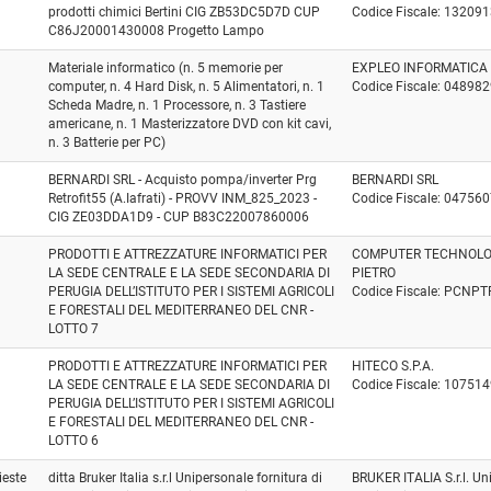
prodotti chimici Bertini CIG ZB53DC5D7D CUP
Codice Fiscale: 13209
C86J20001430008 Progetto Lampo
Materiale informatico (n. 5 memorie per
EXPLEO INFORMATICA S
computer, n. 4 Hard Disk, n. 5 Alimentatori, n. 1
Codice Fiscale: 04898
Scheda Madre, n. 1 Processore, n. 3 Tastiere
americane, n. 1 Masterizzatore DVD con kit cavi,
n. 3 Batterie per PC)
BERNARDI SRL - Acquisto pompa/inverter Prg
BERNARDI SRL
Retrofit55 (A.Iafrati) - PROVV INM_825_2023 -
Codice Fiscale: 04756
CIG ZE03DDA1D9 - CUP B83C22007860006
PRODOTTI E ATTREZZATURE INFORMATICI PER
COMPUTER TECHNOLOG
LA SEDE CENTRALE E LA SEDE SECONDARIA DI
PIETRO
PERUGIA DELL’ISTITUTO PER I SISTEMI AGRICOLI
Codice Fiscale: PCNP
E FORESTALI DEL MEDITERRANEO DEL CNR -
LOTTO 7
PRODOTTI E ATTREZZATURE INFORMATICI PER
HITECO S.P.A.
LA SEDE CENTRALE E LA SEDE SECONDARIA DI
Codice Fiscale: 10751
PERUGIA DELL’ISTITUTO PER I SISTEMI AGRICOLI
E FORESTALI DEL MEDITERRANEO DEL CNR -
LOTTO 6
ieste
ditta Bruker Italia s.r.l Unipersonale fornitura di
BRUKER ITALIA S.r.l. Un