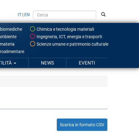
IT
|
EN
 biomediche
Chimica e tecnologia materiali
ambiente
Ingegneria, ICT, energia e trasporti
 materia
Scienze umane e patrimonio culturale
roalimentare
TILITÀ
NEWS
EVENTI
Scarica in formato CSV