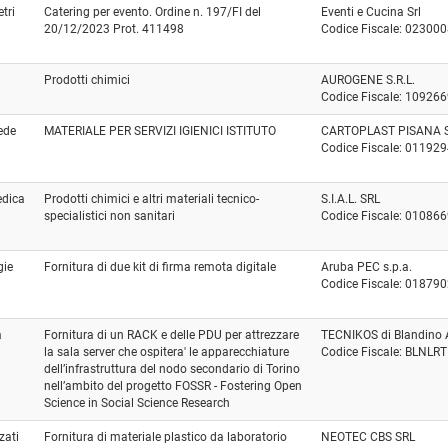
tri
Catering per evento. Ordine n. 197/FI del
Eventi e Cucina Srl
20/12/2023 Prot. 411498
Codice Fiscale: 02300
Prodotti chimici
AUROGENE S.R.L.
Codice Fiscale: 10926
Sede
MATERIALE PER SERVIZI IGIENICI ISTITUTO
CARTOPLAST PISANA S.
Codice Fiscale: 01192
edica
Prodotti chimici e altri materiali tecnico-
S.I.A.L. SRL
specialistici non sanitari
Codice Fiscale: 01086
gie
Fornitura di due kit di firma remota digitale
Aruba PEC s.p.a.
Codice Fiscale: 01879
a
Fornitura di un RACK e delle PDU per attrezzare
TECNIKOS di Blandino 
la sala server che ospitera' le apparecchiature
Codice Fiscale: BLNL
dell’infrastruttura del nodo secondario di Torino
nell’ambito del progetto FOSSR - Fostering Open
Science in Social Science Research
zati
Fornitura di materiale plastico da laboratorio
NEOTEC CBS SRL