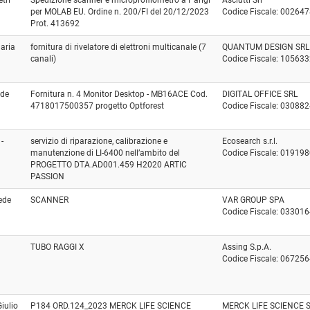
per MOLAB EU. Ordine n. 200/FI del 20/12/2023
Codice Fiscale: 00264
Prot. 413692
aria
fornitura di rivelatore di elettroni multicanale (7
QUANTUM DESIGN SRL
canali)
Codice Fiscale: 10563
ede
Fornitura n. 4 Monitor Desktop - MB16ACE Cod.
DIGITAL OFFICE SRL
4718017500357 progetto Optforest
Codice Fiscale: 03088
 -
servizio di riparazione, calibrazione e
Ecosearch s.r.l.
manutenzione di LI-6400 nell’ambito del
Codice Fiscale: 01919
PROGETTO DTA.AD001.459 H2020 ARTIC
PASSION
Sede
SCANNER
VAR GROUP SPA
Codice Fiscale: 03301
TUBO RAGGI X
Assing S.p.A.
Codice Fiscale: 06725
iulio
P184 ORD.124_2023 MERCK LIFE SCIENCE
MERCK LIFE SCIENCE 