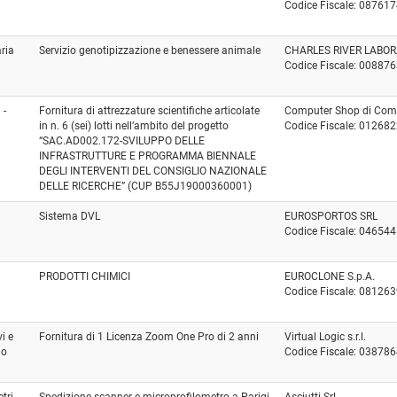
Codice Fiscale: 08761
aria
Servizio genotipizzazione e benessere animale
CHARLES RIVER LABORA
Codice Fiscale: 00887
 -
Fornitura di attrezzature scientifiche articolate
Computer Shop di Compa
in n. 6 (sei) lotti nell’ambito del progetto
Codice Fiscale: 01268
“SAC.AD002.172-SVILUPPO DELLE
INFRASTRUTTURE E PROGRAMMA BIENNALE
DEGLI INTERVENTI DEL CONSIGLIO NAZIONALE
DELLE RICERCHE” (CUP B55J19000360001)
Sistema DVL
EUROSPORTOS SRL
Codice Fiscale: 04654
PRODOTTI CHIMICI
EUROCLONE S.p.A.
Codice Fiscale: 08126
i e
Fornitura di 1 Licenza Zoom One Pro di 2 anni
Virtual Logic s.r.l.
no
Codice Fiscale: 03878
tri
Spedizione scanner e microprofilometro a Parigi
Asciutti Srl