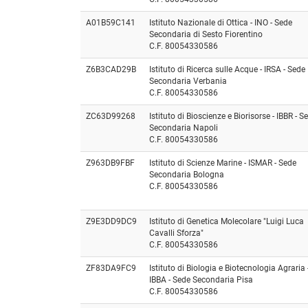
A01B59C141
Istituto Nazionale di Ottica - INO - Sede
Secondaria di Sesto Fiorentino
C.F. 80054330586
Z6B3CAD29B
Istituto di Ricerca sulle Acque - IRSA - Sede
Secondaria Verbania
C.F. 80054330586
ZC63D99268
Istituto di Bioscienze e Biorisorse - IBBR - S
Secondaria Napoli
C.F. 80054330586
Z963DB9FBF
Istituto di Scienze Marine - ISMAR - Sede
Secondaria Bologna
C.F. 80054330586
Z9E3DD9DC9
Istituto di Genetica Molecolare "Luigi Luca
Cavalli Sforza"
C.F. 80054330586
ZF83DA9FC9
Istituto di Biologia e Biotecnologia Agraria 
IBBA - Sede Secondaria Pisa
C.F. 80054330586