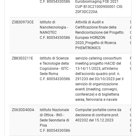
C.F. 80054330586
Eurobioimaging FOE 2021
CUP B13C21000900001 CIG
Z0F3DC220A
Z3B3D973CE
Istituto di
Attività di Audit e
Stu
Nanotecnologia -
Certificazione finale della
Ale
NANOTEC
Rendicontazione del Progetto
Cac
C.F. 80054330586
Europeo HORIZON
Cod
2020_Progetto di Ricerca
CC
PHEMTRONICS
ZB83E0211E
Istituto di Scienze
servizio catering consortium
Pro
e Tecnologie della
meeting progetto HACID del
Cod
Cognizione - ISTC -
13-14/11/2023, all’interno
01
Sede Roma
dell’accordo quadro prot. n.
C.F. 80054330586
291233 del 03/10/2023 per il
servizio di organizzazione
eventi (meeting, convegni,
conferenze) e di biglietteria
aerea, ferroviaria e navale
Z063DD40DA
Istituto Nazionale
Computer portatile come da
Com
di Ottica - INO -
decisione di contrarre prot.
Com
Sede Seondaria di
402332 del 15.12.2023
s.n.
Pisa
Cod
C.F. 80054330586
01