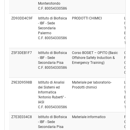
Monterotondo
C.F. 80054330586
ZD93DD4C9F
Istituto di Biofisica
PRODOTTI CHIMICI
LIF
- IBF - Sede
ITA
Secondaria
TE
Palermo
EU
C.F. 80054330586
Cod
12
Z5F3DEB1F7
Istituto di Biofisica
Corso BOSIET – OPITO (Basic
C.F
- IBF - Sede
Offshore Safety Induction &
FO
Secondaria Pisa
Emergency Training)
OF
C.F. 80054330586
Cod
02
Z9E3D9598B
Istituto di Analisi
Materiale per laboratorio-
LIF
dei Sistemi ed
Prodotti chimici
ITA
Informatica
TE
''Antonio Ruberti'' -
EU
IASI
Cod
C.F. 80054330586
12
Z7E3E034C8
Istituto di Biofisica
Materiale informatico
FIN
- IBF - Sede
Cod
Secondaria Pisa
08