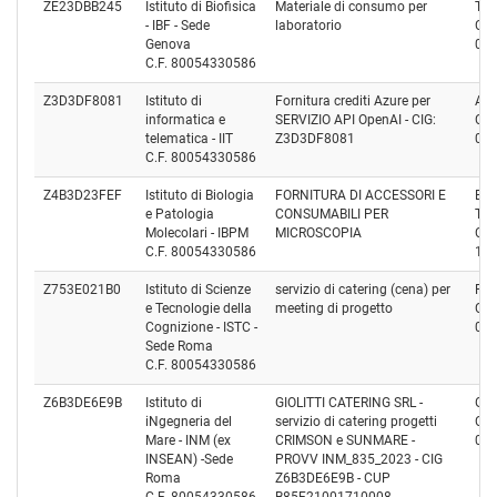
ZE23DBB245
Istituto di Biofisica
Materiale di consumo per
TWI
- IBF - Sede
laboratorio
Cod
Genova
05
C.F. 80054330586
Z3D3DF8081
Istituto di
Fornitura crediti Azure per
Atik
informatica e
SERVIZIO API OpenAI - CIG:
Cod
telematica - IIT
Z3D3DF8081
08
C.F. 80054330586
Z4B3D23FEF
Istituto di Biologia
FORNITURA DI ACCESSORI E
BI
e Patologia
CONSUMABILI PER
TE
Molecolari - IBPM
MICROSCOPIA
Cod
C.F. 80054330586
11
Z753E021B0
Istituto di Scienze
servizio di catering (cena) per
Pro
e Tecnologie della
meeting di progetto
Cod
Cognizione - ISTC -
01
Sede Roma
C.F. 80054330586
Z6B3DE6E9B
Istituto di
GIOLITTI CATERING SRL -
Giol
iNgegneria del
servizio di catering progetti
Cod
Mare - INM (ex
CRIMSON e SUNMARE -
03
INSEAN) -Sede
PROVV INM_835_2023 - CIG
Roma
Z6B3DE6E9B - CUP