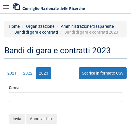
Salta
Navigazione
al
contenuto
principale
Home
Organizzazione
Amministrazione trasparente
Bandi di gara e contratti
Bandi di gara e contratti 2023
Bandi di gara e contratti 2023
2021
2022
2023
Scarica in formato CSV
Cerca
Invia
Annulla i filtri