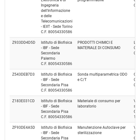
Elettronica e di
programmabile
Cod
Ingegneria
06
dell'Informazione
e delle
Telecomunicazioni
- IEIIT - Sede Torino
C.F. 80054330586
Z933DD4D5D
Istituto di Biofisica
PRODOTTI CHIMICI E
LAB
- IBF - Sede
MATERIALE DI CONSUMO
Cod
Secondaria
04
Palermo
C.F. 80054330586
Z543DEB7D3
Istituto di Biofisica
Sonda multiparametrica ODO
ORIO
- IBF - Sede
e C/T
Cod
Secondaria Pisa
02
C.F. 80054330586
Z183E031CD
Istituto di Biofisica
Materiale di consumo per
VWR
- IBF - Sede
laboratorio
s.r.l
Secondaria Pisa
Cod
C.F. 80054330586
12
ZF93DE4A5D
Istituto di Biofisica
Manutenzione Autoclave per
VA
- IBF - Sede
sterilizzazione
S.R.
Secondaria Pisa
Cod