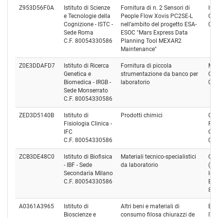
Z953D56F0A
Istituto di Scienze
Fornitura di n. 2 Sensori di
ICo
e Tecnologie della
People Flow Xovis PC2SE-L
Cod
Cognizione - ISTC -
nell’ambito del progetto ESA-
07
Sede Roma
ESOC "Mars Express Data
C.F. 80054330586
Planning Tool MEXAR2
Maintenance"
Z0E3DDAFD7
Istituto di Ricerca
Fornitura di piccola
MIC
Genetica e
strumentazione da banco per
Cod
Biomedica - IRGB -
laboratorio
02
Sede Monserrato
C.F. 80054330586
ZED3D5140B
Istituto di
Prodotti chimici
CA
Fisiologia Clinica -
Reag
IFC
Cod
C.F. 80054330586
01
ZCB3DE48C0
Istituto di Biofisica
Materiali tecnico-specialistici
Gen
- IBF - Sede
da laboratorio
(Ne
Secondaria Milano
Ide
C.F. 80054330586
Est
85
A0361A3965
Istituto di
Altri beni e materiali di
EU
Bioscienze e
consumo filosa chiurazzi de
ITA