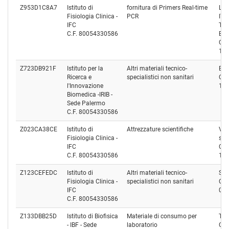
Z953D1C8A7
Istituto di
fornitura di Primers Real-time
LIF
Fisiologia Clinica -
PCR
ITA
IFC
TE
C.F. 80054330586
EU
Cod
12
Z723DB921F
Istituto per la
Altri materiali tecnico-
Eppe
Ricerca e
specialistici non sanitari
Cod
l'Innovazione
10
Biomedica -IRIB -
Sede Palermo
C.F. 80054330586
Z023CA38CE
Istituto di
Attrezzature scientifiche
VWR
Fisiologia Clinica -
s.r.l
IFC
Cod
C.F. 80054330586
12
Z123CEFEDC
Istituto di
Altri materiali tecnico-
SAR
Fisiologia Clinica -
specialistici non sanitari
Cod
IFC
00
C.F. 80054330586
Z133DBB25D
Istituto di Biofisica
Materiale di consumo per
TWI
- IBF - Sede
laboratorio
Cod