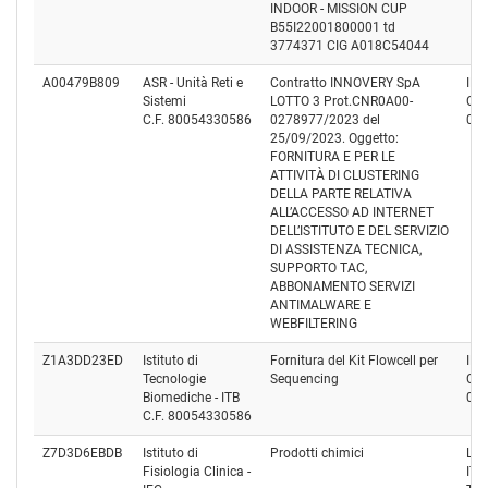
INDOOR - MISSION CUP
B55I22001800001 td
3774371 CIG A018C54044
A00479B809
ASR - Unità Reti e
Contratto INNOVERY SpA
INN
Sistemi
LOTTO 3 Prot.CNR0A00-
Cod
C.F. 80054330586
0278977/2023 del
02
25/09/2023. Oggetto:
FORNITURA E PER LE
ATTIVITÀ DI CLUSTERING
DELLA PARTE RELATIVA
ALL’ACCESSO AD INTERNET
DELL’ISTITUTO E DEL SERVIZIO
DI ASSISTENZA TECNICA,
SUPPORTO TAC,
ABBONAMENTO SERVIZI
ANTIMALWARE E
WEBFILTERING
Z1A3DD23ED
Istituto di
Fornitura del Kit Flowcell per
ILL
Tecnologie
Sequencing
Cod
Biomediche - ITB
06
C.F. 80054330586
Z7D3D6EBDB
Istituto di
Prodotti chimici
LIF
Fisiologia Clinica -
ITA