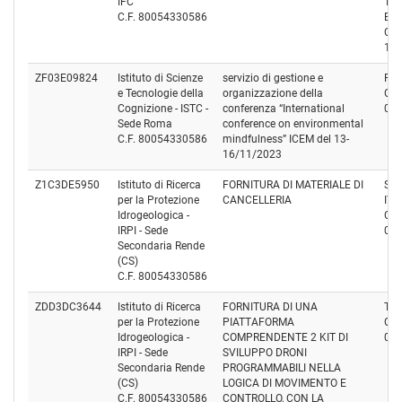
IFC
TE
C.F. 80054330586
EU
Cod
12
ZF03E09824
Istituto di Scienze
servizio di gestione e
Pro
e Tecnologie della
organizzazione della
Cod
Cognizione - ISTC -
conferenza “International
01
Sede Roma
conference on environmental
C.F. 80054330586
mindfulness” ICEM del 13-
16/11/2023
Z1C3DE5950
Istituto di Ricerca
FORNITURA DI MATERIALE DI
ST
per la Protezione
CANCELLERIA
ITA
Idrogeologica -
Cod
IRPI - Sede
03
Secondaria Rende
(CS)
C.F. 80054330586
ZDD3DC3644
Istituto di Ricerca
FORNITURA DI UNA
TO
per la Protezione
PIATTAFORMA
Cod
Idrogeologica -
COMPRENDENTE 2 KIT DI
02
IRPI - Sede
SVILUPPO DRONI
Secondaria Rende
PROGRAMMABILI NELLA
(CS)
LOGICA DI MOVIMENTO E
C.F. 80054330586
CONTROLLO, CON LA