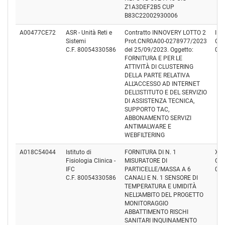
Z1A3DEF2B5 CUP
B83C22002930006
A00477CE72
ASR - Unità Reti e
Contratto INNOVERY LOTTO 2
INN
Sistemi
Prot.CNR0A00-0278977/2023
Cod
C.F. 80054330586
del 25/09/2023. Oggetto:
02
FORNITURA E PER LE
ATTIVITÀ DI CLUSTERING
DELLA PARTE RELATIVA
ALL’ACCESSO AD INTERNET
DELL’ISTITUTO E DEL SERVIZIO
DI ASSISTENZA TECNICA,
SUPPORTO TAC,
ABBONAMENTO SERVIZI
ANTIMALWARE E
WEBFILTERING
A018C54044
Istituto di
FORNITURA DI N. 1
XE
Fisiologia Clinica -
MISURATORE DI
Cod
IFC
PARTICELLE/MASSA A 6
08
C.F. 80054330586
CANALI E N. 1 SENSORE DI
TEMPERATURA E UMIDITÀ
NELL’AMBITO DEL PROGETTO
MONITORAGGIO
ABBATTIMENTO RISCHI
SANITARI INQUINAMENTO