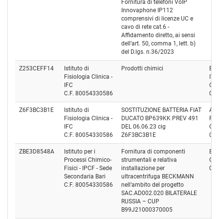
Fornitura di telefoni VoIP
Innovaphone IP112
comprensivi di licenze UC e
cavo di rete cat.6 -
Affidamento diretto, ai sensi
dell’art. 50, comma 1, lett. b)
del D.lgs. n.36/2023
Z253CEFF14
Istituto di
Prodotti chimici
EU
Fisiologia Clinica -
ITA
IFC
Cod
C.F. 80054330586
07
Z6F3BC3B1E
Istituto di
SOSTITUZIONE BATTERIA FIAT
AU
Fisiologia Clinica -
DUCATO BP639KK PREV 491
ROC
IFC
DEL 06.06.23 cig
Cod
C.F. 80054330586
Z6F3BC3B1E
01
ZBE3D8548A
Istituto per i
Fornitura di componenti
Bec
Processi Chimico-
strumentali e relativa
Cod
Fisici - IPCF - Sede
installazione per
04
Secondaria Bari
ultracentrifuga BECKMANN
C.F. 80054330586
nell’ambito del progetto
SAC.AD002.020 BILATERALE
RUSSIA – CUP
B99J21000370005