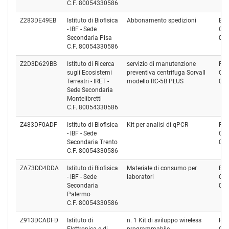
C.F. 80054330586
Z283DE49EB
Istituto di Biofisica
Abbonamento spedizioni
BLU
- IBF - Sede
Cod
Secondaria Pisa
01
C.F. 80054330586
Z2D3D629BB
Istituto di Ricerca
servizio di manutenzione
FE.
sugli Ecosistemi
preventiva centrifuga Sorvall
Cod
Terrestri - IRET -
modello RC-5B PLUS
03
Sede Secondaria
Montelibretti
C.F. 80054330586
Z483DF0ADF
Istituto di Biofisica
Kit per analisi di qPCR
RE
- IBF - Sede
Cod
Secondaria Trento
05
C.F. 80054330586
ZA73DD4DDA
Istituto di Biofisica
Materiale di consumo per
BIO
- IBF - Sede
laboratori
Cod
Secondaria
02
Palermo
C.F. 80054330586
Z913DCADFD
Istituto di
n. 1 Kit di sviluppo wireless
FUL