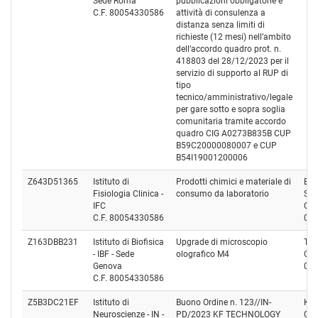
Sede Roma
pubblicazioni obbligatorie e
C.F. 80054330586
attività di consulenza a
distanza senza limiti di
richieste (12 mesi) nell’ambito
dell’accordo quadro prot. n.
418803 del 28/12/2023 per il
servizio di supporto al RUP di
tipo
tecnico/amministrativo/legale
per gare sotto e sopra soglia
comunitaria tramite accordo
quadro CIG A0273B835B CUP
B59C20000080007 e CUP
B54I19001200006
Z643D51365
Istituto di
Prodotti chimici e materiale di
BIO
Fisiologia Clinica -
consumo da laboratorio
S.P.
IFC
Cod
C.F. 80054330586
06
Z163DBB231
Istituto di Biofisica
Upgrade di microscopio
TWI
- IBF - Sede
olografico M4
Cod
Genova
05
C.F. 80054330586
Z5B3DC21EF
Istituto di
Buono Ordine n. 123//IN-
K.F.
Neuroscienze - IN -
PD/2023 KF TECHNOLOGY
Cod