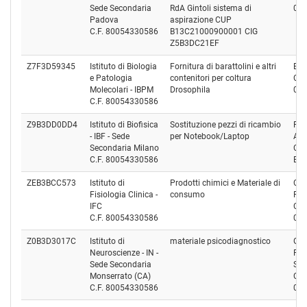
Sede Secondaria
RdA Gintoli sistema di
07
Padova
aspirazione CUP
C.F. 80054330586
B13C21000900001 CIG
Z5B3DC21EF
Z7F3D59345
Istituto di Biologia
Fornitura di barattolini e altri
BIO
e Patologia
contenitori per coltura
Cod
Molecolari - IBPM
Drosophila
02
C.F. 80054330586
Z9B3DD0DD4
Istituto di Biofisica
Sostituzione pezzi di ricambio
Pc 
- IBF - Sede
per Notebook/Laptop
Ale
Secondaria Milano
Cod
C.F. 80054330586
BN
ZEB3BCC573
Istituto di
Prodotti chimici e Materiale di
CA
Fisiologia Clinica -
consumo
Reag
IFC
Cod
C.F. 80054330586
01
Z0B3D3017C
Istituto di
materiale psicodiagnostico
GIU
Neuroscienze - IN -
PS
Sede Secondaria
S.R.
Monserrato (CA)
Cod
C.F. 80054330586
00