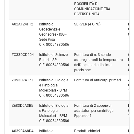
POSSIBILITÀ DI
COMUNICAZIONE TRA
DIVERSE UNITÀ
A02A124F12
Istituto di
SERVER (4 GPU)
R1 
Geoscienze e
Cod
Georisorse - IGG -
05
Sede Pisa
C.F. 80054330586
ZC33DCD204
Istituto di Scienze
Fornitura di n. 3 sonde
CO
Polari - ISP
autoregistranti la temperatura
ITA
C.F. 80054330586
dell’acqua ad altissima
Cod
precisione
01
ZD93D74171
Istituto di Biologia
Fornitura di anticorpi primari
AUR
e Patologia
Cod
Molecolari - IBPM
10
C.F. 80054330586
ZE83D6A3B5
Istituto di Biologia
Fornitura di 2 coppie di
Eppe
e Patologia
adattatori per centrifuga
Cod
Molecolari - IBPM
Eppendorf
10
C.F. 80054330586
A039BA68D4
Istituto di
Prodotti chimici
MER