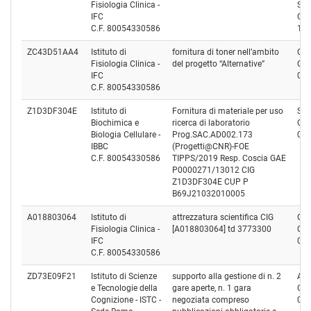
Fisiologia Clinica -
SRL
IFC
Cod
C.F. 80054330586
13
ZC43D51AA4
Istituto di
fornitura di toner nell’ambito
CO
Fisiologia Clinica -
del progetto “Alternative”
Cod
IFC
01
C.F. 80054330586
Z1D3DF304E
Istituto di
Fornitura di materiale per uso
S.I.
Biochimica e
ricerca di laboratorio
Cod
Biologia Cellulare -
Prog.SAC.AD002.173
01
IBBC
(Progetti@CNR)-FOE
C.F. 80054330586
TIPPS/2019 Resp. Coscia GAE
P0000271/13012 CIG
Z1D3DF304E CUP P
B69J21032010005
A018803064
Istituto di
attrezzatura scientifica CIG
CO
Fisiologia Clinica -
[A018803064] td 3773300
Cod
IFC
04
C.F. 80054330586
ZD73E09F21
Istituto di Scienze
supporto alla gestione di n. 2
AP
e Tecnologie della
gare aperte, n. 1 gara
Cod
Cognizione - ISTC -
negoziata compreso
03