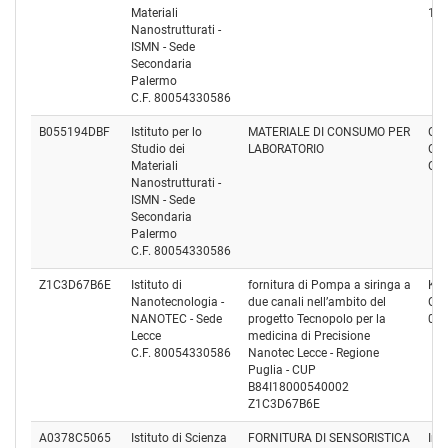
Materiali
10
Nanostrutturati -
ISMN - Sede
Secondaria
Palermo
C.F. 80054330586
B055194DBF
Istituto per lo
MATERIALE DI CONSUMO PER
CO
Studio dei
LABORATORIO
Cod
Materiali
CM
Nanostrutturati -
ISMN - Sede
Secondaria
Palermo
C.F. 80054330586
Z1C3D67B6E
Istituto di
fornitura di Pompa a siringa a
K.F.
Nanotecnologia -
due canali nell’ambito del
Cod
NANOTEC - Sede
progetto Tecnopolo per la
07
Lecce
medicina di Precisione
C.F. 80054330586
Nanotec Lecce - Regione
Puglia - CUP
B84I18000540002
Z1C3D67B6E
A0378C5065
Istituto di Scienza
FORNITURA DI SENSORISTICA
Info