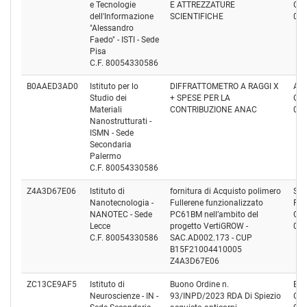
e Tecnologie
E ATTREZZATURE
Cod
dell'Informazione
SCIENTIFICHE
04
"Alessandro
Faedo" - ISTI - Sede
Pisa
C.F. 80054330586
B0AAED3AD0
Istituto per lo
DIFFRATTOMETRO A RAGGI X
Ass
Studio dei
+ SPESE PER LA
Cod
Materiali
CONTRIBUZIONE ANAC
06
Nanostrutturati -
ISMN - Sede
Secondaria
Palermo
C.F. 80054330586
Z4A3D67E06
Istituto di
fornitura di Acquisto polimero
SP
Nanotecnologia -
Fullerene funzionalizzato
PR
NANOTEC - Sede
PC61BM nell’ambito del
Cod
Lecce
progetto VertiGROW -
01
C.F. 80054330586
SAC.AD002.173 - CUP
B15F21004410005
Z4A3D67E06
ZC13CE9AF5
Istituto di
Buono Ordine n.
EUR
Neuroscienze - IN -
93/INPD/2023 RDA Di Spiezio
Cod