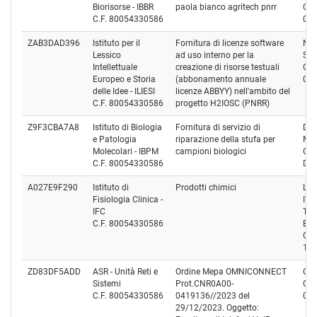
Biorisorse - IBBR
paola bianco agritech pnrr
Cod
C.F. 80054330586
07
ZAB3DAD396
Istituto per il
Fornitura di licenze software
NOV
Lessico
ad uso interno per la
S.R.
Intellettuale
creazione di risorse testuali
Cod
Europeo e Storia
(abbonamento annuale
02
delle Idee - ILIESI
licenze ABBYY) nell'ambito del
C.F. 80054330586
progetto H2IOSC (PNRR)
Z9F3CBA7A8
Istituto di Biologia
Fornitura di servizio di
DIM
e Patologia
riparazione della stufa per
MA
Molecolari - IBPM
campioni biologici
Cod
C.F. 80054330586
DM
A027E9F290
Istituto di
Prodotti chimici
LIF
Fisiologia Clinica -
ITA
IFC
TE
C.F. 80054330586
EU
Cod
12
ZD83DF5ADD
ASR - Unità Reti e
Ordine Mepa OMNICONNECT
OM
Sistemi
Prot.CNR0A00-
Cod
C.F. 80054330586
0419136//2023 del
01
29/12/2023. Oggetto: