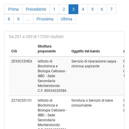
Prima
Precedente
1
2
3
4
5
6
7
8
9
…
Prossima
Ultima
Da 201 a 300 di 17290 risultati
Struttura
CIG
proponente
Oggetto del bando
Agg
ZE93CCD9E6
Istituto di
Servizio di riparazione cappa
D.M.
Biochimica e
chimica aspirante
Uni
Biologia Cellulare -
Cod
IBBC - Sede
13
Secondaria
Monterotondo
C.F. 80054330586
Z273CD5131
Istituto di
fornitura o Servizio di bene
S.I.
Biochimica e
consumabile
Cod
Biologia Cellulare -
01
IBBC - Sede
Secondaria
Monterotondo