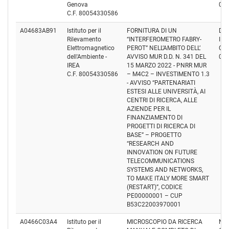
Genova
05
C.F. 80054330586
A04683AB91
Istituto per il
FORNITURA DI UN
DB
Rilevamento
“INTERFEROMETRO FABRY-
IN
Elettromagnetico
PEROT” NELL’AMBITO DELL’
Cod
dell'Ambiente -
AVVISO MUR D.D. N. 341 DEL
02
IREA
15 MARZO 2022 - PNRR MUR
C.F. 80054330586
– M4C2 – INVESTIMENTO 1.3
- AVVISO “PARTENARIATI
ESTESI ALLE UNIVERSITÀ, AI
CENTRI DI RICERCA, ALLE
AZIENDE PER IL
FINANZIAMENTO DI
PROGETTI DI RICERCA DI
BASE” – PROGETTO
“RESEARCH AND
INNOVATION ON FUTURE
TELECOMMUNICATIONS
SYSTEMS AND NETWORKS,
TO MAKE ITALY MORE SMART
(RESTART)”, CODICE
PE00000001 – CUP
B53C22003970001
A0466C03A4
Istituto per il
MICROSCOPIO DA RICERCA
NI