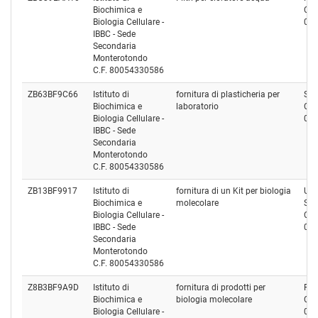
Biochimica e
Cod
Biologia Cellulare -
01
IBBC - Sede
Secondaria
Monterotondo
C.F. 80054330586
ZB63BF9C66
Istituto di
fornitura di plasticheria per
SAR
Biochimica e
laboratorio
Cod
Biologia Cellulare -
00
IBBC - Sede
Secondaria
Monterotondo
C.F. 80054330586
ZB13BF9917
Istituto di
fornitura di un Kit per biologia
UNI
Biochimica e
molecolare
Srl
Biologia Cellulare -
Cod
IBBC - Sede
04
Secondaria
Monterotondo
C.F. 80054330586
Z8B3BF9A9D
Istituto di
fornitura di prodotti per
RE
Biochimica e
biologia molecolare
Cod
Biologia Cellulare -
05