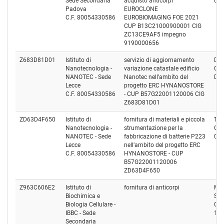
Sede Secondaria
acquisto anticorpi
08
Padova
EUROCLONE
C.F. 80054330586
EUROBIOMAGING FOE 2021
CUP B13C21000900001 CIG
ZC13CE9AF5 impegno
9190000656
Z683D81D01
Istituto di
servizio di aggiornamento
De 
Nanotecnologia -
variazione catastale edificio
Cod
NANOTEC - Sede
Nanotec nell’ambito del
DR
Lecce
progetto ERC HYNANOSTORE
C.F. 80054330586
- CUP B57G22001120006 CIG
Z683D81D01
ZD63D4F650
Istituto di
fornitura di materiali e piccola
Thas
Nanotecnologia -
strumentazione per la
Cod
NANOTEC - Sede
fabbricazione di batterie P223
07
Lecce
nell’ambito del progetto ERC
C.F. 80054330586
HYNANOSTORE - CUP
B57G22001120006
ZD63D4F650
Z963C606E2
Istituto di
fornitura di anticorpi
MER
Biochimica e
SRL
Biologia Cellulare -
Cod
IBBC - Sede
13
Secondaria