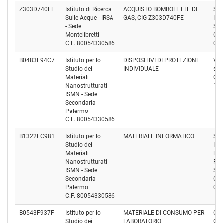
Z303D740FE
Istituto di Ricerca
ACQUISTO BOMBOLETTE DI
SA
Sulle Acque - IRSA
GAS, CIG Z303D740FE
ID
- Sede
SRL
Montelibretti
Cod
C.F. 80054330586
08
B0483E94C7
Istituto per lo
DISPOSITIVI DI PROTEZIONE
VWR
Studio dei
INDIVIDUALE
s.r.l
Materiali
Cod
Nanostrutturati -
12
ISMN - Sede
Secondaria
Palermo
C.F. 80054330586
B1322EC981
Istituto per lo
MATERIALE INFORMATICO
STU
Studio dei
IN
Materiali
RCR
Nanostrutturati -
RAV
ISMN - Sede
SA
Secondaria
Cod
Palermo
01
C.F. 80054330586
B0543F937F
Istituto per lo
MATERIALE DI CONSUMO PER
CIN
Studio dei
LABORATORIO
Cod