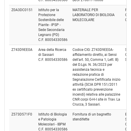
C.F. 80054330586
B85F21001710008
Z0A3DC0151
Istituto per la
MATERIALE PER
Fis
Protezione
LABORATORIO DI BIOLOGIA
Cod
Sostenibile delle
MOLECOLARE
08
Piante - IPSP -
Sede Secondaria
Legnaro (PD)
C.F. 80054330586
Z743D9EE0A
Area della Ricerca
Codice CIG: Z743D9EE0A-
SE
di Sassari
affidamento diretto, ai Sensi
Cod
C.F. 80054330586
dell’art. 50, Comma 1, Lett. B)
SD
del D.Lgs. N. 36/2023 per
assistenza tecnica e
redazione pratica di
Segnalazione Certificata inizio
attività (SCIA DPR 151/2011
ex certificato prevenzione
incendi) relativa alle palazzine
CNR corpi G-H-I site in Trav. La
Crucca, 3 Sassari.
Z573D571F0
Istituto di Biologia
Fornitura di un bagnetto
BIO
e Patologia
stendifette
S.P.
Molecolari - IBPM
Cod
C.F. 80054330586
06