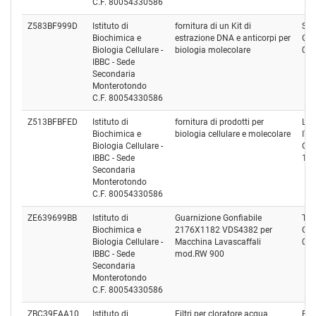
C.F. 80054330586
Z583BF999D
Istituto di
fornitura di un Kit di
S.I.
Biochimica e
estrazione DNA e anticorpi per
Cod
Biologia Cellulare -
biologia molecolare
01
IBBC - Sede
Secondaria
Monterotondo
C.F. 80054330586
Z513BFBFED
Istituto di
fornitura di prodotti per
LIF
Biochimica e
biologia cellulare e molecolare
ITA
Biologia Cellulare -
Cod
IBBC - Sede
12
Secondaria
Monterotondo
C.F. 80054330586
ZE639699BB
Istituto di
Guarnizione Gonfiabile
TE
Biochimica e
2176X1182 VDS4382 per
Cod
Biologia Cellulare -
Macchina Lavascaffali
00
IBBC - Sede
mod.RW 900
Secondaria
Monterotondo
C.F. 80054330586
ZBC39EAA10
Istituto di
Filtri per cloratore acqua
PAL