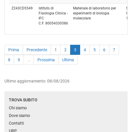
Z243CD5549
Istituto di
Materiale di laboratorio per
STA
Fisiologia Clinica -
esperimenti di biologia
Cod
IFC
molecolare
13
C.F. 80054330586
Prima
Precedente
1
2
3
4
5
6
7
8
9
…
Prossima
Ultima
Ultimo aggiornamento: 08/08/2026
TROVA SUBITO
Chi siamo
Dove siamo
Contatti
URP