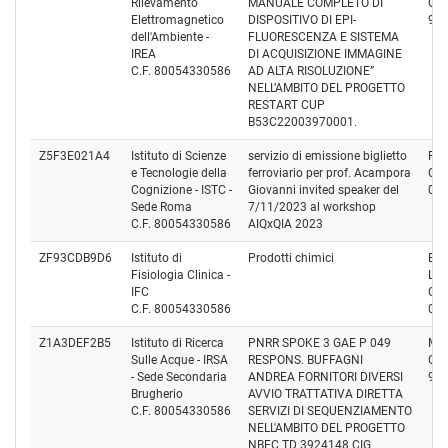
Rilevamento
MANUALE COMPLETO DI
Cod
Elettromagnetico
DISPOSITIVO DI EPI-
94
dell'Ambiente -
FLUORESCENZA E SISTEMA
IREA
DI ACQUISIZIONE IMMAGINE
C.F. 80054330586
AD ALTA RISOLUZIONE”
NELL’AMBITO DEL PROGETTO
RESTART CUP
B53C22003970001.
Z5F3E021A4
Istituto di Scienze
servizio di emissione biglietto
Pro
e Tecnologie della
ferroviario per prof. Acampora
Cod
Cognizione - ISTC -
Giovanni invited speaker del
01
Sede Roma
7/11/2023 al workshop
C.F. 80054330586
AIQxQIA 2023
ZF93CDB9D6
Istituto di
Prodotti chimici
BIO
Fisiologia Clinica -
LAB
IFC
Cod
C.F. 80054330586
00
Z1A3DEF2B5
Istituto di Ricerca
PNRR SPOKE 3 GAE P 049
Mac
Sulle Acque - IRSA
RESPONS. BUFFAGNI
Cod
- Sede Secondaria
ANDREA FORNITORI DIVERSI
96
Brugherio
AVVIO TRATTATIVA DIRETTA
C.F. 80054330586
SERVIZI DI SEQUENZIAMENTO
NELL'AMBITO DEL PROGETTO
NBFC TD 3924148 CIG