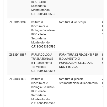
IBBC - Sede
Secondaria
Monterotondo
C.F. 80054330586
ZEF3C60D39
Istituto di
fornitura di anticorpi
CLI
Biochimica e
Uni
Biologia Cellulare -
Cod
IBBC - Sede
12
Secondaria
Monterotondo
C.F. 80054330586
Z883D11B87
FARMACOLOGIA
FORNITURA DI REAGENTI PER
MIC
TRASLAZIONALE -
ISOLAMENTO DI
EQ
IFT - Sede Roma
POPOLAZIONI CELLULARI.
Cod
Tor Vergata
DDC 146_2023
11
C.F. 80054330586
ZF23CBE830
Istituto di
fornitura di piccola
AUR
Biochimica e
strumentazione di laboratorio
Cod
Biologia Cellulare -
10
IBBC - Sede
Secondaria
Monterotondo
C.F. 80054330586