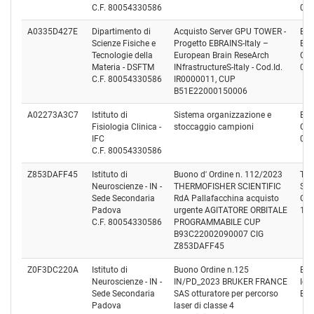
C.F. 80054330586
01
A0335D427E
Dipartimento di
Acquisto Server GPU TOWER -
E4 
Scienze Fisiche e
Progetto EBRAINS-Italy –
Eng
Tecnologie della
European Brain ReseArch
Cod
Materia - DSFTM
INfrastructureS-Italy - Cod.Id.
02
C.F. 80054330586
IR0000011, CUP
B51E22000150006
A02273A3C7
Istituto di
Sistema organizzazione e
Bio
Fisiologia Clinica -
stoccaggio campioni
Cod
IFC
01
C.F. 80054330586
Z853DAFF45
Istituto di
Buono d' Ordine n. 112/2023
The
Neuroscienze - IN -
THERMOFISHER SCIENTIFIC
Sci
Sede Secondaria
RdA Pallafacchina acquisto
Cod
Padova
urgente AGITATORE ORBITALE
10
C.F. 80054330586
PROGRAMMABILE CUP
B93C22002090007 CIG
Z853DAFF45
Z0F3DC220A
Istituto di
Buono Ordine n.125
BR
Neuroscienze - IN -
IN/PD_2023 BRUKER FRANCE
Ide
Sede Secondaria
SAS otturatore per percorso
Est
Padova
laser di classe 4