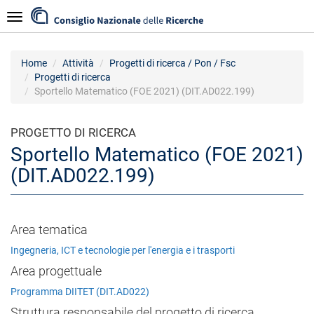
Salta
Navigazione
al
contenuto
principale
Home
Attività
Progetti di ricerca / Pon / Fsc
Progetti di ricerca
Sportello Matematico (FOE 2021) (DIT.AD022.199)
PROGETTO DI RICERCA
Sportello Matematico (FOE 2021)
(DIT.AD022.199)
Area tematica
Ingegneria, ICT e tecnologie per l'energia e i trasporti
Area progettuale
Programma DIITET (DIT.AD022)
Struttura responsabile del progetto di ricerca