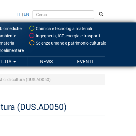
IT
|
EN
 biomediche
Chimica e tecnologia materiali
ambiente
Ingegneria, ICT, energia e trasporti
 materia
Scienze umane e patrimonio culturale
roalimentare
TILITÀ
NEWS
EVENTI
istici di cultura (DUS.AD050)
cultura (DUS.AD050)