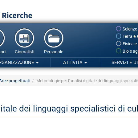
Scienze
Terra e 
Fisica e
Bio e ag
ori
Giornalisti
Personale
RGANIZZAZIONE
ATTIVITÀ
SERVIZI E U
Aree progettuali
Metodologie per l'analisi digitale dei linguaggi special
itale dei linguaggi specialistici di 