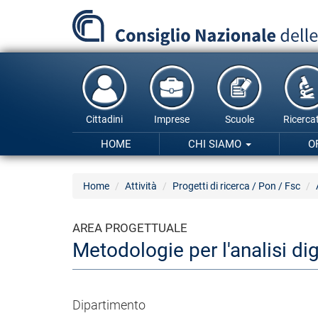
Salta
al
contenuto
principale
Cittadini
Imprese
Scuole
Ricercat
HOME
CHI SIAMO
O
Home
Attività
Progetti di ricerca / Pon / Fsc
AREA PROGETTUALE
Metodologie per l'analisi dig
Dipartimento