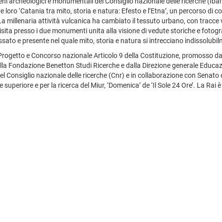
i beni archeologici e monumentali del Consiglio nazionale delle ricerche (Iba
loro ‘Catania tra mito, storia e natura: Efesto e l’Etna’, un percorso di co
La millenaria attività vulcanica ha cambiato il tessuto urbano, con tracce 
visita presso i due monumenti unita alla visione di vedute storiche e fotogr
assato e presente nel quale mito, storia e natura si intrecciano indissolubi
l Progetto e Concorso nazionale Articolo 9 della Costituzione, promosso dal
 dalla Fondazione Benetton Studi Ricerche e dalla Direzione generale Educazio
 del Consiglio nazionale delle ricerche (Cnr) e in collaborazione con Senato
e superiore e per la ricerca del Miur, ‘Domenica’ de ‘Il Sole 24 Ore’. La Rai