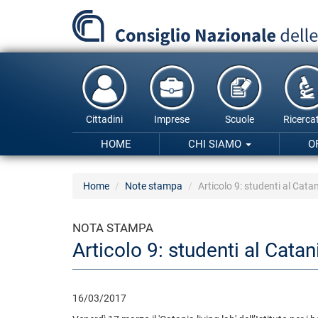
Salta
al
contenuto
principale
Cittadini
Imprese
Scuole
Ricercat
HOME
CHI SIAMO
O
Home
Note stampa
Articolo 9: studenti al Catan
NOTA STAMPA
Articolo 9: studenti al Catan
16/03/2017