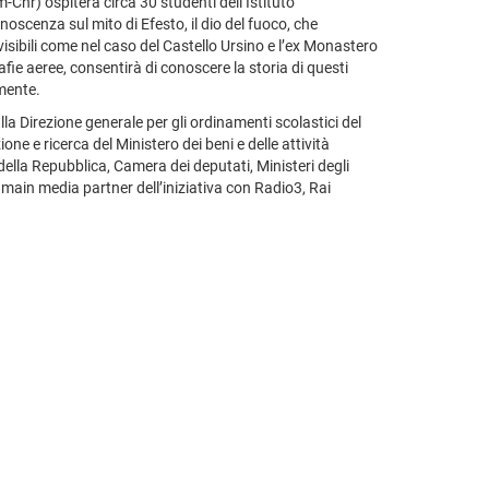
m-Cnr) ospiterà circa 30 studenti dell’Istituto
noscenza sul mito di Efesto, il dio del fuoco, che
visibili come nel caso del Castello Ursino e l’ex Monastero
afie aeree, consentirà di conoscere la storia di questi
lmente.
la Direzione generale per gli ordinamenti scolastici del
ne e ricerca del Ministero dei beni e delle attività
 della Repubblica, Camera dei deputati, Ministeri degli
 è main media partner dell’iniziativa con Radio3, Rai