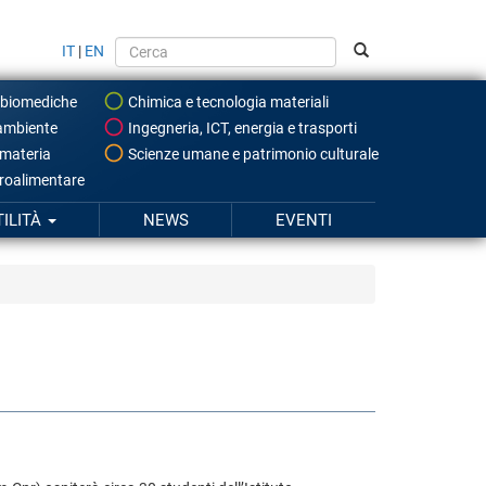
IT
|
EN
 biomediche
Chimica e tecnologia materiali
ambiente
Ingegneria, ICT, energia e trasporti
 materia
Scienze umane e patrimonio culturale
roalimentare
TILITÀ
NEWS
EVENTI