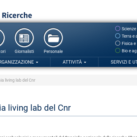
Scienze
Terra e 
Fisica e
Bio e ag
ori
Giornalisti
Personale
RGANIZZAZIONE
ATTIVITÀ
SERVIZI E U
ia living lab del Cnr
ia living lab del Cnr