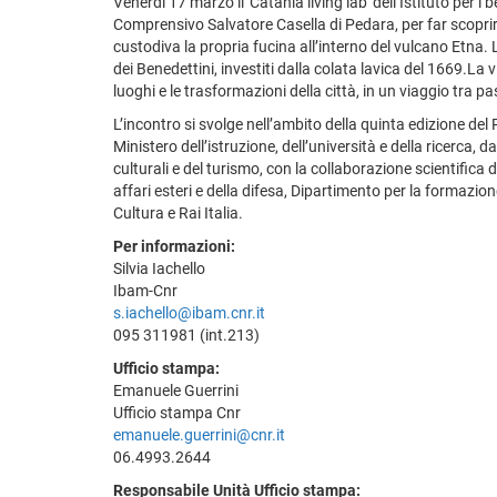
Venerdì 17 marzo il 'Catania living lab' dell’Istituto per 
Comprensivo Salvatore Casella di Pedara, per far scoprire 
custodiva la propria fucina all’interno del vulcano Etna. 
dei Benedettini, investiti dalla colata lavica del 1669.La 
luoghi e le trasformazioni della città, in un viaggio tra p
L’incontro si svolge nell’ambito della quinta edizione de
Ministero dell’istruzione, dell’università e della ricerca,
culturali e del turismo, con la collaborazione scientifica
affari esteri e della difesa, Dipartimento per la formazion
Cultura e Rai Italia.
Per informazioni:
Silvia Iachello
Ibam-Cnr
s.iachello@ibam.cnr.it
095 311981 (int.213)
Ufficio stampa:
Emanuele Guerrini
Ufficio stampa Cnr
emanuele.guerrini@cnr.it
06.4993.2644
Responsabile Unità Ufficio stampa: