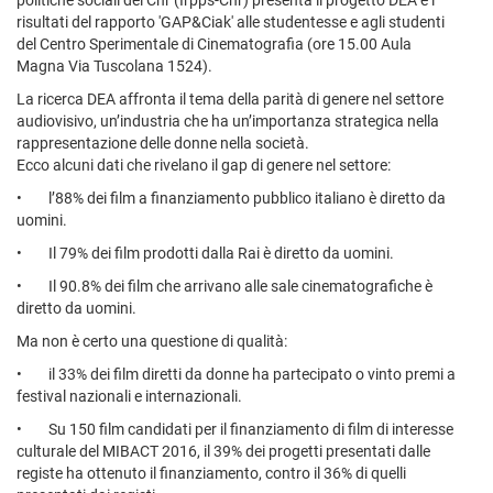
politiche sociali del Cnr (Irpps-Cnr) presenta il progetto DEA e i
risultati del rapporto 'GAP&Ciak' alle studentesse e agli studenti
del Centro Sperimentale di Cinematografia (ore 15.00 Aula
Magna Via Tuscolana 1524).
La ricerca DEA affronta il tema della parità di genere nel settore
audiovisivo, un’industria che ha un’importanza strategica nella
rappresentazione delle donne nella società.
Ecco alcuni dati che rivelano il gap di genere nel settore:
• l’88% dei film a finanziamento pubblico italiano è diretto da
uomini.
• Il 79% dei film prodotti dalla Rai è diretto da uomini.
• Il 90.8% dei film che arrivano alle sale cinematografiche è
diretto da uomini.
Ma non è certo una questione di qualità:
• il 33% dei film diretti da donne ha partecipato o vinto premi a
festival nazionali e internazionali.
• Su 150 film candidati per il finanziamento di film di interesse
culturale del MIBACT 2016, il 39% dei progetti presentati dalle
registe ha ottenuto il finanziamento, contro il 36% di quelli