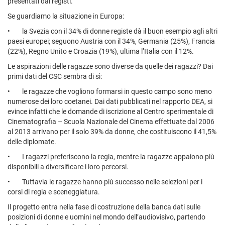
presentati dai registi.
Se guardiamo la situazione in Europa:
• la Svezia con il 34% di donne registe dà il buon esempio agli altri
paesi europei; seguono Austria con il 34%, Germania (25%), Francia
(22%), Regno Unito e Croazia (19%), ultima l’Italia con il 12%.
Le aspirazioni delle ragazze sono diverse da quelle dei ragazzi? Dai
primi dati del CSC sembra di sì:
• le ragazze che vogliono formarsi in questo campo sono meno
numerose dei loro coetanei. Dai dati pubblicati nel rapporto DEA, si
evince infatti che le domande di iscrizione al Centro sperimentale di
Cinematografia – Scuola Nazionale del Cinema effettuate dal 2006
al 2013 arrivano per il solo 39% da donne, che costituiscono il 41,5%
delle diplomate.
• I ragazzi preferiscono la regia, mentre la ragazze appaiono più
disponibili a diversificare i loro percorsi.
• Tuttavia le ragazze hanno più successo nelle selezioni per i
corsi di regia e sceneggiatura.
Il progetto entra nella fase di costruzione della banca dati sulle
posizioni di donne e uomini nel mondo dell’audiovisivo, partendo