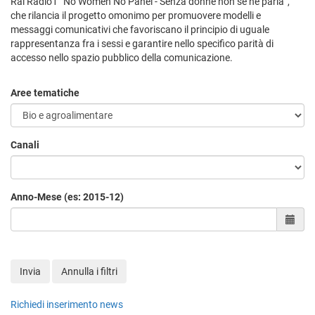
Rai Radio1 “No Women No Panel - Senza donne non se ne parla”,
che rilancia il progetto omonimo per promuovere modelli e
messaggi comunicativi che favoriscano il principio di uguale
rappresentanza fra i sessi e garantire nello specifico parità di
accesso nello spazio pubblico della comunicazione.
Aree tematiche
Canali
Anno-Mese (es: 2015-12)
Sele
Invia
Annulla i filtri
Richiedi inserimento news