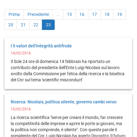
Prima
Precedente
…
15
16
17
18
19
20
21
22
23
I 5 valori dell'integrità antifrode
14/02/2016
Il Sole 24 ore di domenica 14 febbraio ha riportato un
contributo del presidente dell'Ente Luigi Nicolais sul lavoro
svolto dalla Commissione per l'etica della ricerca e la bioetica
del Cnr sul tema 'scientific misconduct'
Ricerca: Nicolais, politica silente, governo cambi verso
10/02/2016
La ricerca scientifica "serve per creare il mondo, far crescere
la competitività delle imprese e aprire le porte ai giovani, ma
la politica non comprende, è silente". Con queste parole il
presidente del Cnr, Luigi Nicolais ha aperto l'incontro 'Il futuro