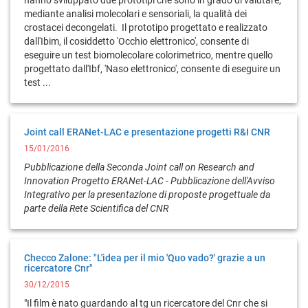
hanno sviluppato due prototipi che sono in grado di valutare,
mediante analisi molecolari e sensoriali, la qualità dei
crostacei decongelati. Il prototipo progettato e realizzato
dall'Ibim, il cosiddetto 'Occhio elettronico', consente di
eseguire un test biomolecolare colorimetrico, mentre quello
progettato dall'Ibf, 'Naso elettronico', consente di eseguire un
test ...
Joint call ERANet-LAC e presentazione progetti R&I CNR
15/01/2016
Pubblicazione della Seconda Joint call on Research and
Innovation Progetto ERANet-LAC - Pubblicazione dell'Avviso
Integrativo per la presentazione di proposte progettuale da
parte della Rete Scientifica del CNR
Checco Zalone: "L'idea per il mio 'Quo vado?' grazie a un
ricercatore Cnr"
30/12/2015
"Il film è nato guardando al tg un ricercatore del Cnr che si