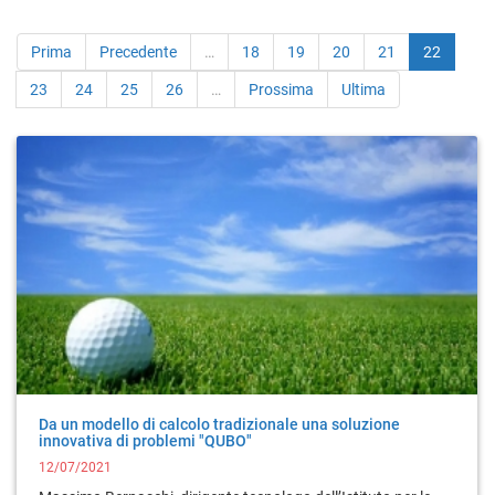
Prima
Precedente
…
18
19
20
21
22
23
24
25
26
…
Prossima
Ultima
Da un modello di calcolo tradizionale una soluzione
innovativa di problemi "QUBO"
12/07/2021