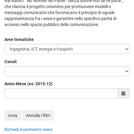
Rai Radio1 “No Women No Panel - Senza donne non se ne parla”,
che rilancia il progetto omonimo per promuovere modelli e
messaggi comunicativi che favoriscano il principio di uguale
rappresentanza fra i sessi e garantire nello specifico parità di
accesso nello spazio pubblico della comunicazione.
Aree tematiche
Canali
Anno-Mese (es: 2015-12)
Sele
Invia
Annulla i filtri
Richiedi inserimento news