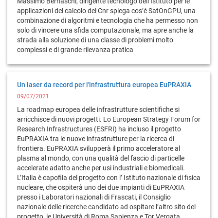
Massimo Bernaschi, dirigente tecnologo dell’Istituto per le
applicazioni del calcolo del Cnr spiega cos’è SatOnGPU, una
combinazione di algoritmi e tecnologia che ha permesso non
solo di vincere una sfida computazionale, ma apre anche la
strada alla soluzione di una classe di problemi molto
complessi e di grande rilevanza pratica
Un laser da record per l'infrastruttura europea EuPRAXIA
09/07/2021
La roadmap europea delle infrastrutture scientifiche si
arricchisce di nuovi progetti. Lo European Strategy Forum for
Research Infrastructures (ESFRI) ha incluso il progetto
EuPRAXIA tra le nuove infrastrutture per la ricerca di
frontiera. EuPRAXIA svilupperà il primo acceleratore al
plasma al mondo, con una qualità del fascio di particelle
accelerate adatto anche per usi industriali e biomedicali.
L’Italia è capofila del progetto con l’ Istituto nazionale di fisica
nucleare, che ospiterà uno dei due impianti di EuPRAXIA
presso i Laboratori nazionali di Frascati, il Consiglio
nazionale delle ricerche candidato ad ospitare l’altro sito del
progetto, le Università di Roma Sapienza e Tor Vergata,