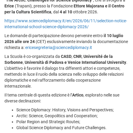
“
The Arctic: Challenges for Science Diplomacy
”, che si svolgerà a
Erice
(Trapani), presso la Fondazione
Ettore Majorana e il Centro
per la Cultura Scientifica
, dal
4 al 10
ottobre 2026.
https://www.sciencediplomacy.it/en/2026/06/11/selection-notice-
international-school-science-diplomacy-2026/
Le domande di partecipazione devono pervenire entro
il 10 luglio
2026 alle ore 24
(CET) esclusivamente inviando la documentazione
richiesta a:
ericesegreteria@sciencediplomacy.it
La Scuola è co-organizzata da
CASD
,
CNR
,
Université de la
Sorbonne
,
Università di Padova e Venice International University
.
L’obiettivo è favorire il dialogo tra differenti attori e competenze,
mettendo in luce il ruolo della scienza nello sviluppo delle relazioni
diplomatiche e nel rafforzamento della cooperazione
internazionale.
Il tema centrale di questa edizione è l’
Artico
, esplorato nelle sue
diverse declinazioni:
Science Diplomacy: History, Visions and Perspectives;
Arctic: Science, Geopolitics and Cooperation;
Polar Region and Strategic Routes;
Global Science Diplomacy and Future Challenges.