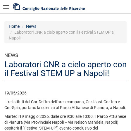
Salta
Navigazione
al
contenuto
principale
Home
News
Laboratori CNR a cielo aperto con il Festival STEM UP a
Napoli!
NEWS
Laboratori CNR a cielo aperto con
il Festival STEM UP a Napoli!
19/05/2026
I tre Istituti del Cnr-Dsftm dell’area campana, Cnr-Isasi, Cnr-Ino e
Cnr-Spin, portano la scienza al Parco Attianese di Pianura, a Napoli.
Martedì 19 maggio 2026, dalle ore 9:30 alle 13:00, il Parco Attianese
di Pianura (via Provinciale Napoli – via Nelson Mandela, Napoli)
ospiterà il “Festival STEM-UP”, evento conclusivo del