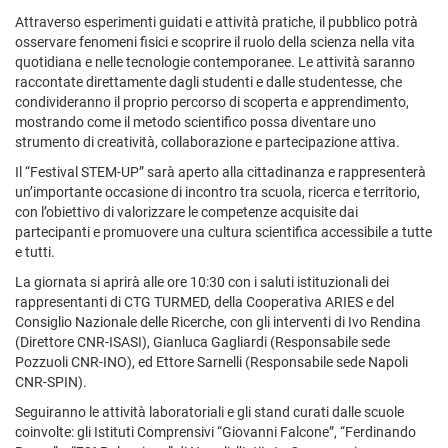
Attraverso esperimenti guidati e attività pratiche, il pubblico potrà
osservare fenomeni fisici e scoprire il ruolo della scienza nella vita
quotidiana e nelle tecnologie contemporanee. Le attività saranno
raccontate direttamente dagli studenti e dalle studentesse, che
condivideranno il proprio percorso di scoperta e apprendimento,
mostrando come il metodo scientifico possa diventare uno
strumento di creatività, collaborazione e partecipazione attiva.
Il “Festival STEM-UP” sarà aperto alla cittadinanza e rappresenterà
un’importante occasione di incontro tra scuola, ricerca e territorio,
con l’obiettivo di valorizzare le competenze acquisite dai
partecipanti e promuovere una cultura scientifica accessibile a tutte
e tutti.
La giornata si aprirà alle ore 10:30 con i saluti istituzionali dei
rappresentanti di CTG TURMED, della Cooperativa ARIES e del
Consiglio Nazionale delle Ricerche, con gli interventi di Ivo Rendina
(Direttore CNR-ISASI), Gianluca Gagliardi (Responsabile sede
Pozzuoli CNR-INO), ed Ettore Sarnelli (Responsabile sede Napoli
CNR-SPIN).
Seguiranno le attività laboratoriali e gli stand curati dalle scuole
coinvolte: gli Istituti Comprensivi “Giovanni Falcone”, “Ferdinando