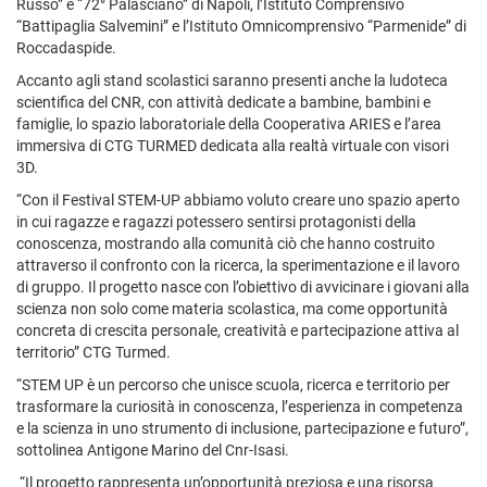
Russo” e “72° Palasciano” di Napoli, l’Istituto Comprensivo
“Battipaglia Salvemini” e l’Istituto Omnicomprensivo “Parmenide” di
Roccadaspide.
Accanto agli stand scolastici saranno presenti anche la ludoteca
scientifica del CNR, con attività dedicate a bambine, bambini e
famiglie, lo spazio laboratoriale della Cooperativa ARIES e l’area
immersiva di CTG TURMED dedicata alla realtà virtuale con visori
3D.
“Con il Festival STEM-UP abbiamo voluto creare uno spazio aperto
in cui ragazze e ragazzi potessero sentirsi protagonisti della
conoscenza, mostrando alla comunità ciò che hanno costruito
attraverso il confronto con la ricerca, la sperimentazione e il lavoro
di gruppo. Il progetto nasce con l’obiettivo di avvicinare i giovani alla
scienza non solo come materia scolastica, ma come opportunità
concreta di crescita personale, creatività e partecipazione attiva al
territorio” CTG Turmed.
“STEM UP è un percorso che unisce scuola, ricerca e territorio per
trasformare la curiosità in conoscenza, l’esperienza in competenza
e la scienza in uno strumento di inclusione, partecipazione e futuro”,
sottolinea Antigone Marino del Cnr-Isasi.
“Il progetto rappresenta un’opportunità preziosa e una risorsa