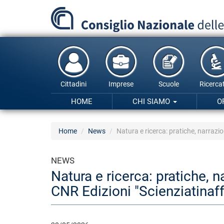
Salta
al
contenuto
principale
Cittadini
Imprese
Scuole
Ricercat
HOME
CHI SIAMO
O
Home
News
Natura e ricerca: pratiche, narrazi
NEWS
Natura e ricerca: pratiche, 
CNR Edizioni "Scienziatinaf