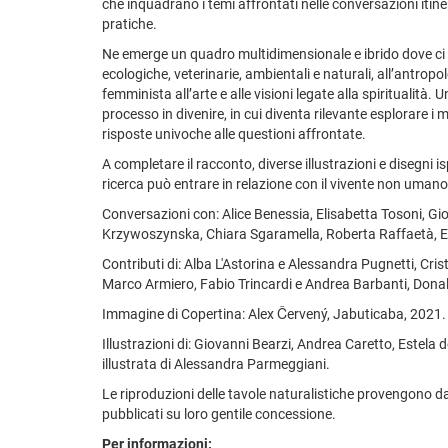
che inquadrano i temi affrontati nelle conversazioni itiner
pratiche.
Ne emerge un quadro multidimensionale e ibrido dove ci si
ecologiche, veterinarie, ambientali e naturali, all’antropolo
femminista all’arte e alle visioni legate alla spiritualità.
processo in divenire, in cui diventa rilevante esplorare i 
risposte univoche alle questioni affrontate.
A completare il racconto, diverse illustrazioni e disegni i
ricerca può entrare in relazione con il vivente non umano
Conversazioni con: Alice Benessia, Elisabetta Tosoni, Gi
Krzywoszynska, Chiara Sgaramella, Roberta Raffaetà, Eli
Contributi di: Alba L'Astorina e Alessandra Pugnetti, C
Marco Armiero, Fabio Trincardi e Andrea Barbanti, Dona
Immagine di Copertina: Alex Červený, Jabuticaba, 2021. 
Illustrazioni di: Giovanni Bearzi, Andrea Caretto, Estela
illustrata di Alessandra Parmeggiani.
Le riproduzioni delle tavole naturalistiche provengono dag
pubblicati su loro gentile concessione.
Per informazioni: