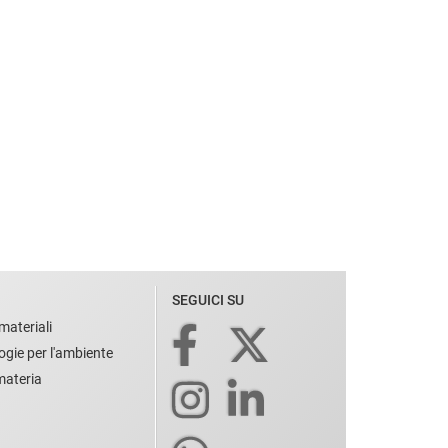
SEGUICI SU
materiali
ogie per l'ambiente
 materia