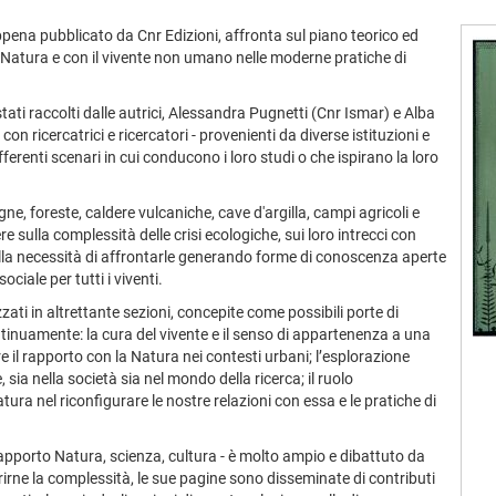
ppena pubblicato da Cnr Edizioni, affronta sul piano teorico ed
la Natura e con il vivente non umano nelle moderne pratiche di
tati raccolti dalle autrici, Alessandra Pugnetti (Cnr Ismar) e Alba
con ricercatrici e ricercatori - provenienti da diverse istituzioni e
fferenti scenari in cui conducono i loro studi o che ispirano la loro
ne, foreste, caldere vulcaniche, cave d'argilla, campi agricoli e
ere sulla complessità delle crisi ecologiche, sui loro intrecci con
 sulla necessità di affrontarle generando forme di conoscenza aperte
ociale per tutti i viventi.
izzati in altrettante sezioni, concepite come possibili porte di
ntinuamente: la cura del vivente e il senso di appartenenza a una
 il rapporto con la Natura nei contesti urbani; l’esplorazione
 sia nella società sia nel mondo della ricerca; il ruolo
tura nel riconfigurare le nostre relazioni con essa e le pratiche di
l rapporto Natura, scienza, cultura - è molto ampio e dibattuto da
irne la complessità, le sue pagine sono disseminate di contributi