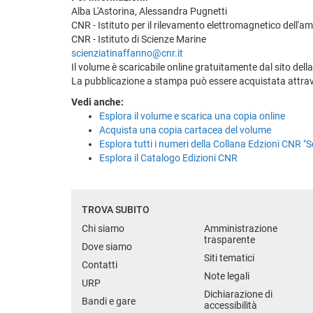
Alba L'Astorina, Alessandra Pugnetti
CNR - Istituto per il rilevamento elettromagnetico dell'a
CNR - Istituto di Scienze Marine
scienziatinaffanno@cnr.it
Il volume è scaricabile online gratuitamente dal sito dell
La pubblicazione a stampa può essere acquistata attraver
Vedi anche:
Esplora il volume e scarica una copia online
Acquista una copia cartacea del volume
Esplora tutti i numeri della Collana Edzioni CNR "
Esplora il Catalogo Edizioni CNR
TROVA SUBITO
Chi siamo
Amministrazione
trasparente
Dove siamo
Siti tematici
Contatti
Note legali
URP
Dichiarazione di
Bandi e gare
accessibilità