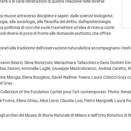
anti e le varie declinazioni di questa relazione nelle diverse
 muove attraverso discipline e saperi: dalle scienze biologiche,
gia, alla sociologia, alla filosofia del diritto, dall'epistemologia
 Una polifonia di voci che vuole trasmettere un’idea di ricerca come
modi diversi di porsi di fronte alle domande piuttosto che offrire
spirati alla tradizione dell’osservazione naturalistica accompagnano i testi 
.
ovanni Bearzi, Silvia Bonizzoni, Mariachiara Tallacchini e Dario Doshim Gi
sa Zanoni, Antonella Lugliè, Giuseppe Mastrolorenzo, Andrea Caretto, Ro
ristina Mangia, Elena Bougleux, David Waltner-Toews, Laura Colucci-Gray c
ld Gray.
Collection of the Fondation Cartier pour l’art contemporain. Photo: Ren
 de Frutos, Elena Ghisu, Alice Lenzi, Claudia Losi, Pietro Margnelli, Laur
li archivi del Museo di Storia Naturale di Milano e dell’Orto Botanico di Na