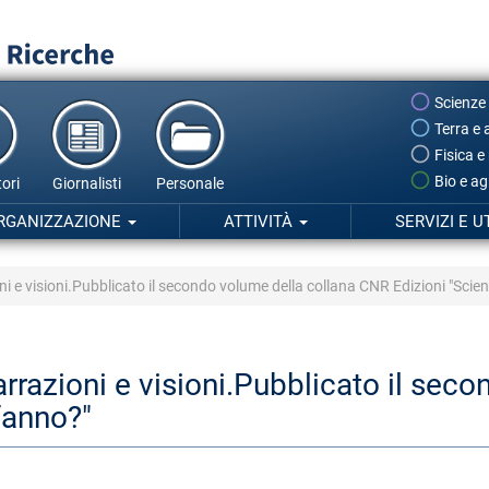
Scienze
Terra e 
Fisica e
Bio e ag
ori
Giornalisti
Personale
RGANIZZAZIONE
ATTIVITÀ
SERVIZI E U
oni e visioni.Pubblicato il secondo volume della collana CNR Edizioni "Scie
narrazioni e visioni.Pubblicato il sec
fanno?"