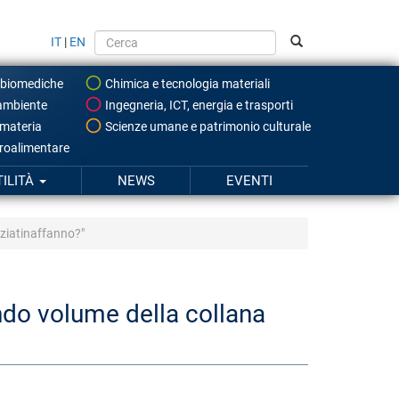
IT
|
EN
 biomediche
Chimica e tecnologia materiali
ambiente
Ingegneria, ICT, energia e trasporti
 materia
Scienze umane e patrimonio culturale
roalimentare
TILITÀ
NEWS
EVENTI
nziatinaffanno?"
ondo volume della collana