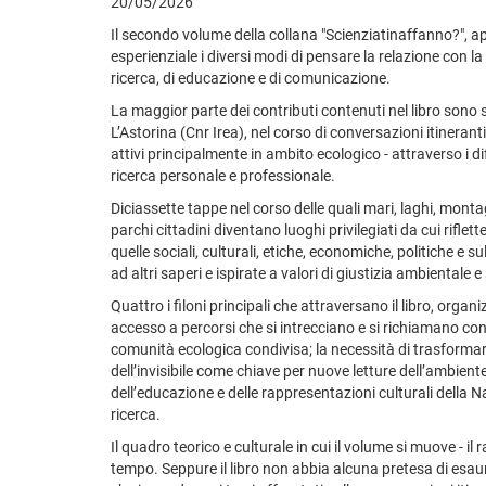
20/05/2026
Il secondo volume della collana "Scienziatinaffanno?", a
esperienziale i diversi modi di pensare la relazione con 
ricerca, di educazione e di comunicazione.
La maggior parte dei contributi contenuti nel libro sono s
L’Astorina (Cnr Irea), nel corso di conversazioni itineranti 
attivi principalmente in ambito ecologico - attraverso i di
ricerca personale e professionale.
Diciassette tappe nel corso delle quali mari, laghi, montag
parchi cittadini diventano luoghi privilegiati da cui riflett
quelle sociali, culturali, etiche, economiche, politiche e
ad altri saperi e ispirate a valori di giustizia ambientale e s
Quattro i filoni principali che attraversano il libro, organ
accesso a percorsi che si intrecciano e si richiamano co
comunità ecologica condivisa; la necessità di trasformare
dell’invisibile come chiave per nuove letture dell’ambiente,
dell’educazione e delle rappresentazioni culturali della Na
ricerca.
Il quadro teorico e culturale in cui il volume si muove - i
tempo. Seppure il libro non abbia alcuna pretesa di esaur