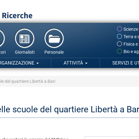
Scienze
Terra e 
Fisica e
Bio e ag
ori
Giornalisti
Personale
RGANIZZAZIONE
ATTIVITÀ
SERVIZI E U
ole del quartiere Libertà a Bari
elle scuole del quartiere Libertà a Bar