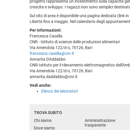
progetto rappresenta un investimento sulla capacità gener
crescita e sviluppo. I ragazzi non sono semplici destinata
Sul sito di area è disponibile una pagina dedicata (link i
Libertà fino a maggio. Nel calendario degli appuntamenti
Per informazioni:
Francesca Casella
CNR - Istituto di scienze delle produzioni alimentari
Via Amendola 122/d-o, 70126, Bari
francesca.casella@cnr.it
Annarita D'Addabbo
CNR-Istituto per il rilevamento elettromagnetico dell'Am
Via Amendola 122/d-o, 70126, Bari
annarita.daddabbo@cnr.it
Vedi anche:
Elenco dei laboratori
TROVA SUBITO
Chi siamo
Amministrazione
trasparente
Dove siamo