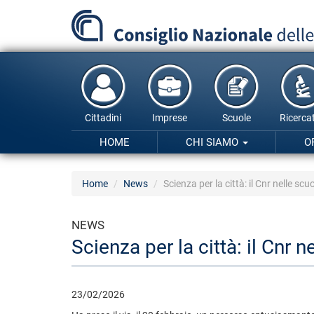
Salta
al
contenuto
principale
Cittadini
Imprese
Scuole
Ricercat
HOME
CHI SIAMO
O
Home
News
Scienza per la città: il Cnr nelle scu
NEWS
Scienza per la città: il Cnr n
23/02/2026