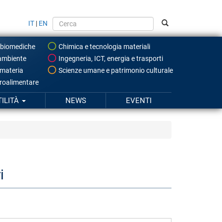
IT
|
EN
 biomediche
Chimica e tecnologia materiali
ambiente
Ingegneria, ICT, energia e trasporti
 materia
Scienze umane e patrimonio culturale
roalimentare
TILITÀ
NEWS
EVENTI
i