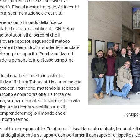
 che porterà la scienza del CNR tra i
ibertà. Fino al mese di maggio, 44 incontri
erta, sperimentazione e creatività.
 generazioni al mondo della ricerca
idate dalla rete scientifica del CNR. Non
o protagonisti di percorsi che li
trovare risposte, seguendo il metodo
izzare il talento di ogni studente, stimolare
lle proprie capacità. Perché coltivare il
ta della persona e, allo stesso tempo, nel
to al quartiere Libertà in vista del
 nella Manifattura Tabacchi. Un cammino che
to con il territorio, mettendo la scienza al
ascolto e collaborazione. La forza del
ria, scienze dei materiali, scienze della vita
legare la ricerca scientifica alla vita
comprendere meglio il mondo che ci
il gruppo 
el nostro tempo.
ttiva e responsabile. Temi come il riscaldamento globale, le ondate di calo
tando gli studenti a sviluppare comportamenti consapevoli e rispettosi dell