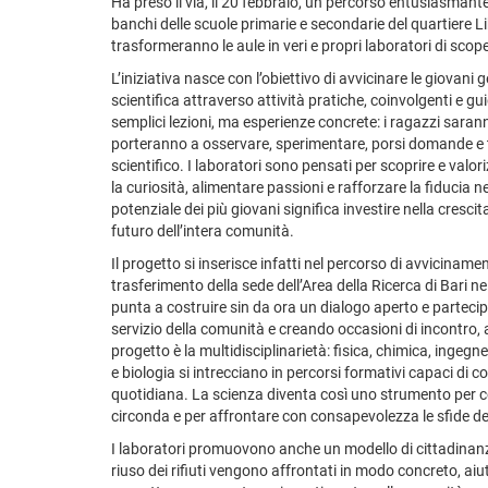
Ha preso il via, il 20 febbraio, un percorso entusiasmante
banchi delle scuole primarie e secondarie del quartiere L
trasformeranno le aule in veri e propri laboratori di scop
L’iniziativa nasce con l’obiettivo di avvicinare le giovani
scientifica attraverso attività pratiche, coinvolgenti e gu
semplici lezioni, ma esperienze concrete: i ragazzi sarann
porteranno a osservare, sperimentare, porsi domande e 
scientifico. I laboratori sono pensati per scoprire e valor
la curiosità, alimentare passioni e rafforzare la fiducia ne
potenziale dei più giovani significa investire nella cresci
futuro dell’intera comunità.
Il progetto si inserisce infatti nel percorso di avvicinamen
trasferimento della sede dell’Area della Ricerca di Bari
punta a costruire sin da ora un dialogo aperto e partecipa
servizio della comunità e creando occasioni di incontro, 
progetto è la multidisciplinarietà: fisica, chimica, ingegne
e biologia si intrecciano in percorsi formativi capaci di col
quotidiana. La scienza diventa così uno strumento per 
circonda e per affrontare con consapevolezza le sfide d
I laboratori promuovono anche un modello di cittadinanza a
riuso dei rifiuti vengono affrontati in modo concreto, aiu