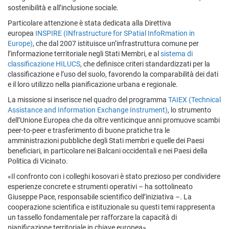
sostenibilità e all’inclusione sociale.
Particolare attenzione è stata dedicata alla Direttiva
europea
INSPIRE (INfrastructure for SPatial InfoRmation in
Europe)
, che dal 2007 istituisce un’infrastruttura comune per
l’informazione territoriale negli Stati Membri, e al
sistema di
classificazione HILUCS
, che definisce criteri standardizzati per la
classificazione e l’uso del suolo, favorendo la comparabilità dei dati
e il loro utilizzo nella pianificazione urbana e regionale.
La missione si inserisce nel quadro del programma
TAIEX (Technical
Assistance and Information Exchange Instrument)
, lo strumento
dell’Unione Europea che da oltre venticinque anni promuove scambi
peer-to-peer e trasferimento di buone pratiche tra le
amministrazioni pubbliche degli Stati membri e quelle dei Paesi
beneficiari, in particolare nei Balcani occidentali e nei Paesi della
Politica di Vicinato.
«Il confronto con i colleghi kosovari è stato prezioso per condividere
esperienze concrete e strumenti operativi – ha sottolineato
Giuseppe Pace, responsabile scientifico dell’iniziativa –. La
cooperazione scientifica e istituzionale su questi temi rappresenta
un tassello fondamentale per rafforzare la capacità di
pianificazione territoriale in chiave europea».