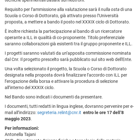
tecniche sperimentali basate sui neutroni.
Requisito per l’ammissione alla valutazione sarà il
nulla osta
di una
Scuola o Corso di Dottorato, già attivato presso l’Università
proposta, a mettere a bando il posto nel XXXIX ciclo di Dottorato.
È inoltre richiesta la partecipazione al bando di un ricercatore
operante a ILL in qualità di co-proponente. Titolo preferenziale
saranno collaborazioni già esistenti tra il gruppo proponente e ILL.
I progetti saranno valutati da un’apposita commissione nominata
dal Cnr. Il progetto prescelto sarà pubblicato sul sito web dell'Ente.
Una volta selezionato il progetto, la Scuola o Corso di Dottorato
designata nella proposta dovrà finalizzare l’accordo con ILL per
l’erogazione della borsa e attivare la procedura di selezione
all’interno del XXXIX ciclo.
Nel Bando sono indicati i documenti da presentare.
I documenti, tutti redatti in lingua inglese, dovranno pervenire per e-
mail all’indirizzo:
segreteria.relint@cnr.it
entro le ore 17 dell’8
maggio 2023
.
Per informazioni:
Antonella Tajani