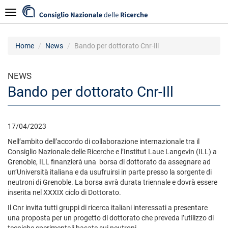
Salta
Navigazione
al
contenuto
principale
Home
News
Bando per dottorato Cnr-Ill
NEWS
Bando per dottorato Cnr-Ill
17/04/2023
Nell’ambito dell’accordo di collaborazione internazionale tra il
Consiglio Nazionale delle Ricerche e l’Institut Laue Langevin (ILL) a
Grenoble, ILL finanzierà una borsa di dottorato da assegnare ad
un’Università italiana e da usufruirsi in parte presso la sorgente di
neutroni di Grenoble. La borsa avrà durata triennale e dovrà essere
inserita nel XXXIX ciclo di Dottorato.
Il Cnr invita tutti gruppi di ricerca italiani interessati a presentare
una proposta per un progetto di dottorato che preveda l’utilizzo di