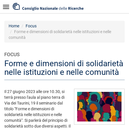
Salta
Navigazione
al
contenuto
principale
Home
Focus
Forme e dimensioni di solidarietà nelle istituzioni e nelle
comunità
FOCUS
Forme e dimensioni di solidarietà
nelle istituzioni e nelle comunità
Il 27 giugno 2023 alle ore 10.30, si
terrà presso l'aula al piano terra di
Via dei Taurini, 19 il seminario dal
titolo "Forme e dimensioni di
solidarietà nelle istituzioni e nelle
comunità". Si parlerà del principio di
solidarietà sotto due diversi aspetti. Il