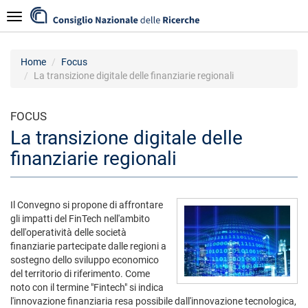
Salta
Navigazione
al
contenuto
principale
Home
Focus
La transizione digitale delle finanziarie regionali
FOCUS
La transizione digitale delle
finanziarie regionali
Il Convegno si propone di affrontare
gli impatti del FinTech nell'ambito
dell'operatività delle società
finanziarie partecipate dalle regioni a
sostegno dello sviluppo economico
del territorio di riferimento. Come
noto con il termine "Fintech" si indica
l'innovazione finanziaria resa possibile dall'innovazione tecnologica,