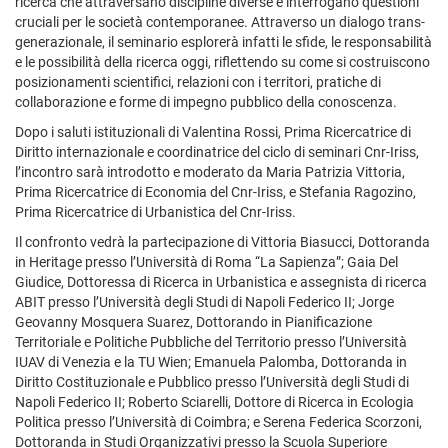
ricerca che attraversano discipline diverse e interrogano questioni
cruciali per le società contemporanee. Attraverso un dialogo trans-
generazionale, il seminario esplorerà infatti le sfide, le responsabilità
e le possibilità della ricerca oggi, riflettendo su come si costruiscono
posizionamenti scientifici, relazioni con i territori, pratiche di
collaborazione e forme di impegno pubblico della conoscenza.
Dopo i saluti istituzionali di Valentina Rossi, Prima Ricercatrice di
Diritto internazionale e coordinatrice del ciclo di seminari Cnr-Iriss,
l’incontro sarà introdotto e moderato da Maria Patrizia Vittoria,
Prima Ricercatrice di Economia del Cnr-Iriss, e Stefania Ragozino,
Prima Ricercatrice di Urbanistica del Cnr-Iriss.
Il confronto vedrà la partecipazione di Vittoria Biasucci, Dottoranda
in Heritage presso l’Università di Roma “La Sapienza”; Gaia Del
Giudice, Dottoressa di Ricerca in Urbanistica e assegnista di ricerca
ABIT presso l’Università degli Studi di Napoli Federico II; Jorge
Geovanny Mosquera Suarez, Dottorando in Pianificazione
Territoriale e Politiche Pubbliche del Territorio presso l’Università
IUAV di Venezia e la TU Wien; Emanuela Palomba, Dottoranda in
Diritto Costituzionale e Pubblico presso l’Università degli Studi di
Napoli Federico II; Roberto Sciarelli, Dottore di Ricerca in Ecologia
Politica presso l’Università di Coimbra; e Serena Federica Scorzoni,
Dottoranda in Studi Organizzativi presso la Scuola Superiore