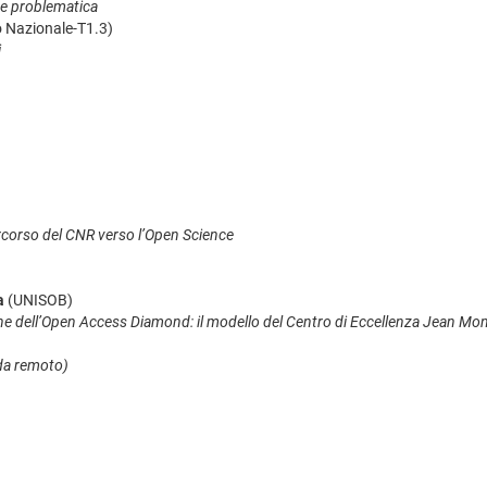
ne problematica
o Nazionale-T1.3)
i
 percorso del CNR verso l’Open Science
a
(UNISOB)
one dell’Open Access Diamond: il modello del Centro di Eccellenza Jean M
da remoto)