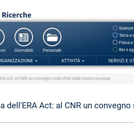
Scienze
Terra e 
Fisica e
Bio e ag
ori
Giornalisti
Personale
RGANIZZAZIONE
ATTIVITÀ
SERVIZI E U
ERA Act: al CNR un convegno sulle sfide della ricerca europea
 dell'ERA Act: al CNR un convegno su