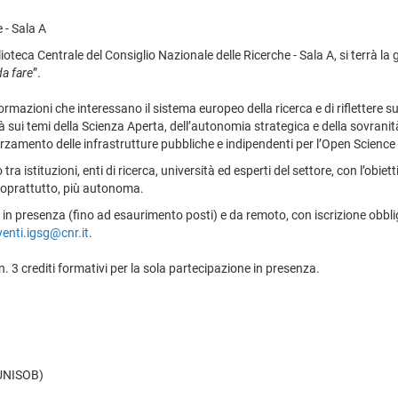
 - Sala A
ioteca Centrale del Consiglio Nazionale delle Ricerche - Sala A, si terrà la 
a fare
”.
formazioni che interessano il sistema europeo della ricerca e di riflettere
sui temi della Scienza Aperta, dell’autonomia strategica e della sovranità
orzamento delle infrastrutture pubbliche e indipendenti per l’Open Science e 
 istituzioni, enti di ricerca, università ed esperti del settore, con l’obiet
, soprattutto, più autonoma.
, in presenza (fino ad esaurimento posti) e da remoto, con iscrizione obbli
venti.igsg@cnr.it
.
n. 3 crediti formativi per la sola partecipazione in presenza.
UNISOB)