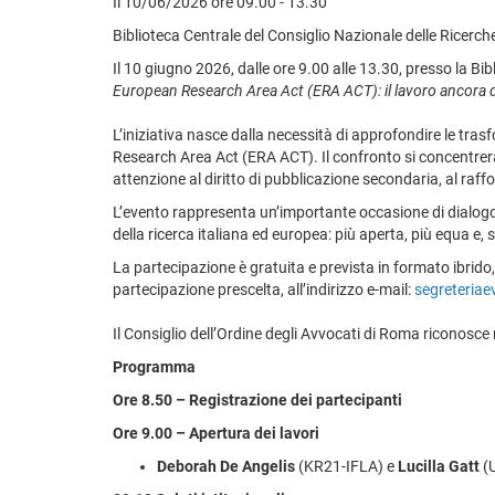
Il 10/06/2026 ore 09.00 - 13.30
Biblioteca Centrale del Consiglio Nazionale delle Ricerche
Il 10 giugno 2026, dalle ore 9.00 alle 13.30, presso la Bibl
European Research Area Act (ERA ACT): il lavoro ancora d
L’iniziativa nasce dalla necessità di approfondire le tras
Research Area Act (ERA ACT). Il confronto si concentrerà 
attenzione al diritto di pubblicazione secondaria, al raff
L’evento rappresenta un’importante occasione di dialogo tra
della ricerca italiana ed europea: più aperta, più equa e
La partecipazione è gratuita e prevista in formato ibrido
partecipazione prescelta, all’indirizzo e-mail:
segreteriae
Il Consiglio dell’Ordine degli Avvocati di Roma riconosce 
Programma
Ore 8.50 – Registrazione dei partecipanti
Ore 9.00 – Apertura dei lavori
Deborah De Angelis
(KR21-IFLA) e
Lucilla Gatt
(