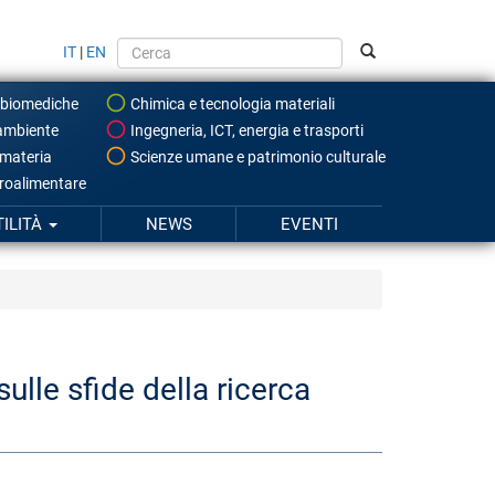
IT
|
EN
 biomediche
Chimica e tecnologia materiali
ambiente
Ingegneria, ICT, energia e trasporti
 materia
Scienze umane e patrimonio culturale
roalimentare
TILITÀ
NEWS
EVENTI
lle sfide della ricerca