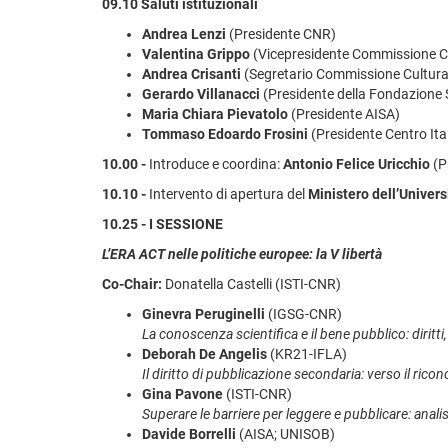
09.10 Saluti istituzionali
Andrea Lenzi
(Presidente CNR)
Valentina Grippo
(Vicepresidente Commissione Cu
Andrea Crisanti
(Segretario Commissione Cultura
Gerardo Villanacci
(Presidente della Fondazione Sc
Maria Chiara Pievatolo
(Presidente AISA)
Tommaso Edoardo Frosini
(Presidente Centro Ita
10.00 -
Introduce e coordina:
Antonio Felice Uricchio
(P
10.10 -
Intervento di apertura del
Ministero dell’Univers
10.25 - I SESSIONE
L’ERA ACT nelle politiche europee: la V libertà
Co-Chair:
Donatella Castelli (ISTI-CNR)
Ginevra Peruginelli
(IGSG-CNR)
La conoscenza scientifica e il bene pubblico: diritt
Deborah De Angelis
(KR21-IFLA)
Il diritto di pubblicazione secondaria: verso il ri
Gina Pavone
(ISTI-CNR)
Superare le barriere per leggere e pubblicare: anali
Davide Borrelli
(AISA; UNISOB)