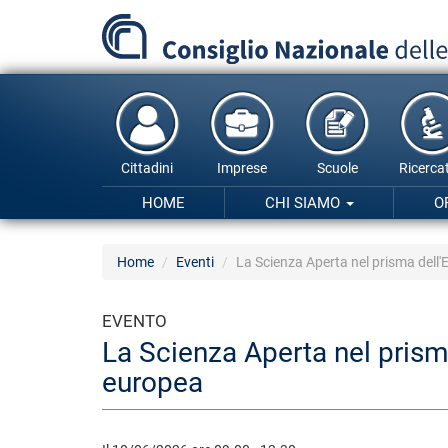
Salta
al
contenuto
principale
Cittadini
Imprese
Scuole
Ricercat
HOME
CHI SIAMO
O
Home
Eventi
La Scienza Aperta nel prisma dell'
EVENTO
La Scienza Aperta nel prisma
europea