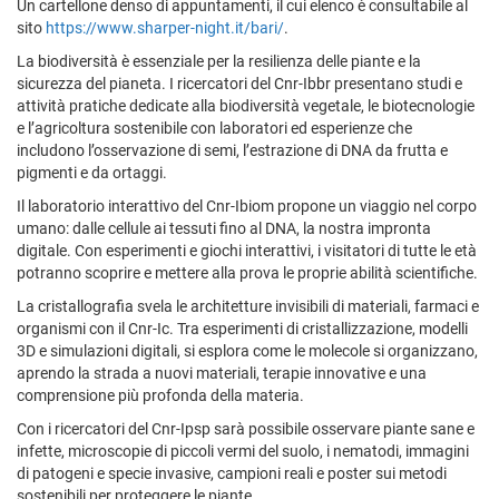
Un cartellone denso di appuntamenti, il cui elenco è consultabile al
sito
https://www.sharper-night.it/bari/
.
La biodiversità è essenziale per la resilienza delle piante e la
sicurezza del pianeta. I ricercatori del Cnr-Ibbr presentano studi e
attività pratiche dedicate alla biodiversità vegetale, le biotecnologie
e l’agricoltura sostenibile con laboratori ed esperienze che
includono l’osservazione di semi, l’estrazione di DNA da frutta e
pigmenti e da ortaggi.
Il laboratorio interattivo del Cnr-Ibiom propone un viaggio nel corpo
umano: dalle cellule ai tessuti fino al DNA, la nostra impronta
digitale. Con esperimenti e giochi interattivi, i visitatori di tutte le età
potranno scoprire e mettere alla prova le proprie abilità scientifiche.
La cristallografia svela le architetture invisibili di materiali, farmaci e
organismi con il Cnr-Ic. Tra esperimenti di cristallizzazione, modelli
3D e simulazioni digitali, si esplora come le molecole si organizzano,
aprendo la strada a nuovi materiali, terapie innovative e una
comprensione più profonda della materia.
Con i ricercatori del Cnr-Ipsp sarà possibile osservare piante sane e
infette, microscopie di piccoli vermi del suolo, i nematodi, immagini
di patogeni e specie invasive, campioni reali e poster sui metodi
sostenibili per proteggere le piante.