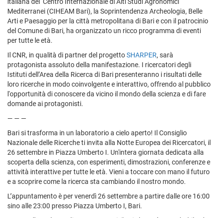
italiana del Centro Internazionale di Alti Studi Agronomici
Mediterranei (CIHEAM Bari), la Soprintendenza Archeologia, Belle
Arti e Paesaggio per la città metropolitana di Bari e con il patrocinio
del Comune di Bari, ha organizzato un ricco programma di eventi
per tutte le età.
Il CNR, in qualità di partner del progetto
SHARPER
, sarà
protagonista assoluto della manifestazione. I ricercatori degli
Istituti dell’Area della Ricerca di Bari presenteranno i risultati delle
loro ricerche in modo coinvolgente e interattivo, offrendo al pubblico
l'opportunità di conoscere da vicino il mondo della scienza e di fare
domande ai protagonisti.
— — —
Bari si trasforma in un laboratorio a cielo aperto! Il Consiglio
Nazionale delle Ricerche ti invita alla Notte Europea dei Ricercatori, il
26 settembre in Piazza Umberto I. Un'intera giornata dedicata alla
scoperta della scienza, con esperimenti, dimostrazioni, conferenze e
attività interattive per tutte le età. Vieni a toccare con mano il futuro
e a scoprire come la ricerca sta cambiando il nostro mondo.
L’appuntamento è per venerdì 26 settembre a partire dalle ore 16:00
sino alle 23:00 presso Piazza Umberto I, Bari.