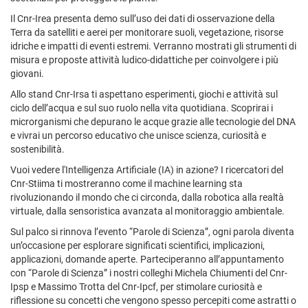
Il Cnr-Irea presenta demo sull’uso dei dati di osservazione della
Terra da satelliti e aerei per monitorare suoli, vegetazione, risorse
idriche e impatti di eventi estremi. Verranno mostrati gli strumenti di
misura e proposte attività ludico-didattiche per coinvolgere i più
giovani.
Allo stand Cnr-Irsa ti aspettano esperimenti, giochi e attività sul
ciclo dell’acqua e sul suo ruolo nella vita quotidiana. Scoprirai i
microrganismi che depurano le acque grazie alle tecnologie del DNA
e vivrai un percorso educativo che unisce scienza, curiosità e
sostenibilità.
Vuoi vedere l'Intelligenza Artificiale (IA) in azione? I ricercatori del
Cnr-Stiima ti mostreranno come il machine learning sta
rivoluzionando il mondo che ci circonda, dalla robotica alla realtà
virtuale, dalla sensoristica avanzata al monitoraggio ambientale.
Sul palco si rinnova l’evento “Parole di Scienza”, ogni parola diventa
un’occasione per esplorare significati scientifici, implicazioni,
applicazioni, domande aperte. Parteciperanno all’appuntamento
con “Parole di Scienza” i nostri colleghi Michela Chiumenti del Cnr-
Ipsp e Massimo Trotta del Cnr-Ipcf, per stimolare curiosità e
riflessione su concetti che vengono spesso percepiti come astratti o