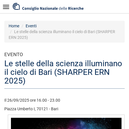
Salta
Navigazione
al
contenuto
principale
Home
Eventi
Le stelle della scienza illuminano il cielo di Bari (SHARPER
ERN 2025)
EVENTO
Le stelle della scienza illuminano
il cielo di Bari (SHARPER ERN
2025)
Il 26/09/2025 ore 16.00 - 23.00
Piazza Umberto I, 70121 - Bari