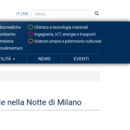
IT
|
EN
 biomediche
Chimica e tecnologia materiali
ambiente
Ingegneria, ICT, energia e trasporti
 materia
Scienze umane e patrimonio culturale
roalimentare
TILITÀ
NEWS
EVENTI
le nella Notte di Milano