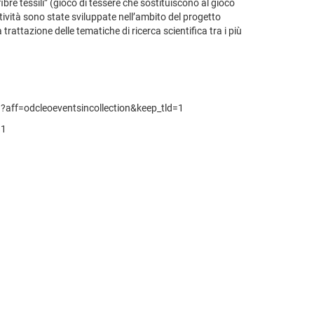
bre tessili” (gioco di tessere che sostituiscono al gioco
ttività sono state sviluppate nell’ambito del progetto
ttazione delle tematiche di ricerca scientifica tra i più
9?aff=odcleoeventsincollection&keep_tld=1
=1