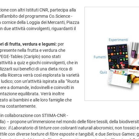
one con altri Istituti CNR, partecipa alla
nell'ambito del programma Co.Science -
 cornice della Loggia dei Mercanti, Piazza
 due attività coinvolgenti, riguardanti il
i di frutta, verdura e legumi:
per
presente nella frutta e verdura che
EGE-Tables (Cariplo) sono stati
ttività a quiz e giochi coinvolgenti, che in
izzarli sui benefici di una dieta ricca di
ella Ricerca verrà così esplorata la varietà
 ludico; con un’attività ispirata alla “Ruota
ere a domande, indovinelli e coinvolti in
entazione equilibrata. Verrà inoltre
ato ai bambini e alle loro famiglie che
nsuma costantemente.
 in collaborazione con STIIMA-CNR -
Biella) – propone un’immersione nel mondo delle fibre tessili, della biodiver
lico:
Il Laboratorio di tinture con coloranti naturali alocromici
, non tossici 
tile con diverse texture di fibre esposte e tangibili
, e due
Serious Games
: 