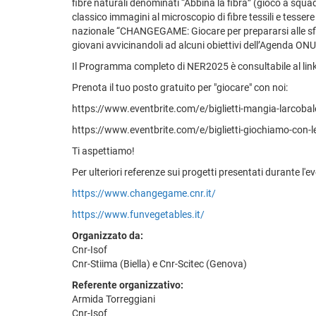
fibre naturali denominati “Abbina la fibra” (gioco a squad
classico immagini al microscopio di fibre tessili e tesser
nazionale “CHANGEGAME: Giocare per prepararsi alle sfide
giovani avvicinandoli ad alcuni obiettivi dell’Agenda ONU
Il Programma completo di NER2025 è consultabile al li
Prenota il tuo posto gratuito per "giocare" con noi:
https://www.eventbrite.com/e/biglietti-mangia-larcobal
https://www.eventbrite.com/e/biglietti-giochiamo-con-
Ti aspettiamo!
Per ulteriori referenze sui progetti presentati durante l'e
https://www.changegame.cnr.it/
https://www.funvegetables.it/
Organizzato da:
Cnr-Isof
Cnr-Stiima (Biella) e Cnr-Scitec (Genova)
Referente organizzativo:
Armida Torreggiani
Cnr-Isof