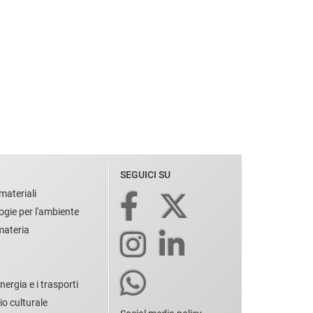
SEGUICI SU
materiali
ogie per l'ambiente
 materia
nergia e i trasporti
io culturale