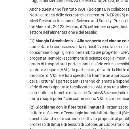
Loggia dei Mercanti, Piazza dei Mercanti, 20123, Milano
Anche quest'anno l’Istituto ISOF (Bologna), in collaborazi
Notte europea delle ricercatrici e ricercatori(NER2025) 
Meet Research to connect Science and Society. Presso la
dei Mercanti, 20123, Milano, il 26 settembre si spenderà in
settore dell’alimentazione e del tessile:
(1) Mangia l’Arcobaleno – Alla scoperta dei cinque color
aumentare la conoscenza e la curiosità verso la scienza 
consumiamo ogni giorno, nell’ambito del progetto FUN-V
progettati semplici esperimenti di scienze degli alimenti, a
grado di trasportare i partecipanti in sfide volte a sensibil
verdure e legumi (V&L). In particolare, durante la Notte d
dei colori di V&L e le loro specificità tramite un approccio
della Fortuna”, i partecipanti saranno chiamati a rispond
sfide di vario tipo tutte focalizzate su V&L e su una alim
distribuito un fumetto della serie Comics&Science indirizz
narra i “superpoteri” che conferiscono V&L a chi li co
(2) Giochiamo con le fibre tessili naturali
- organizzato
Istituto di Sistemi e Tecnologie Industriali Intelligenti (
questo stand molte saranno le attività proposte al pubb
processo di tintura di tessuti di cotone, un
Laboratorio tat