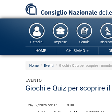
Salta
al
contenuto
principale
Cittadini
Imprese
Scuole
Ricercat
HOME
CHI SIAMO
O
Home
Eventi
Giochi e Quiz per scoprire il mondo 
EVENTO
Giochi e Quiz per scoprire i
Il 26/09/2025 ore 16.00 - 19.30