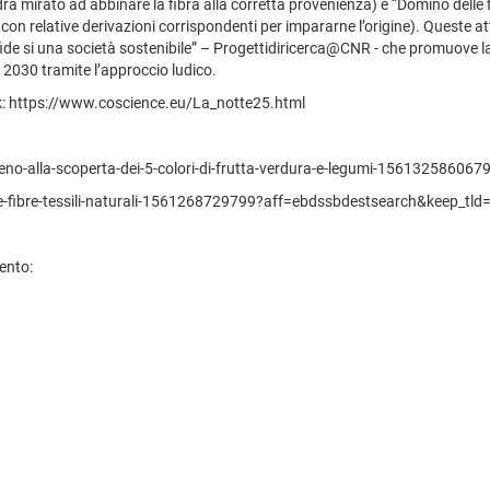
ra mirato ad abbinare la fibra alla corretta provenienza) e “Domino delle fi
e con relative derivazioni corrispondenti per impararne l’origine). Queste a
 si una società sostenibile” – Progettidiricerca@CNR - che promuove la tra
 2030 tramite l’approccio ludico.
nk: https://www.coscience.eu/La_notte25.html
eno-alla-scoperta-dei-5-colori-di-frutta-verdura-e-legumi-156132586067
le-fibre-tessili-naturali-1561268729799?aff=ebdssbdestsearch&keep_tld
vento: