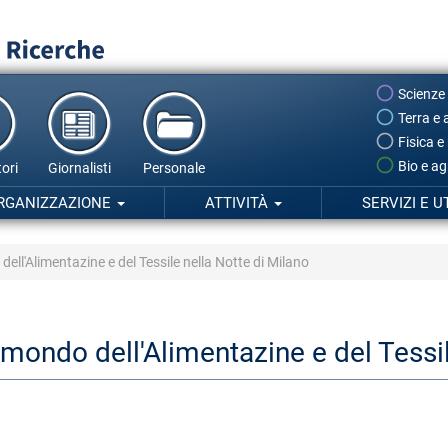
Scienze
Terra e 
Fisica e
Bio e ag
ori
Giornalisti
Personale
RGANIZZAZIONE
ATTIVITÀ
SERVIZI E U
dell'Alimentazine e del Tessile nella Notte di Milano
l mondo dell'Alimentazine e del Tessi